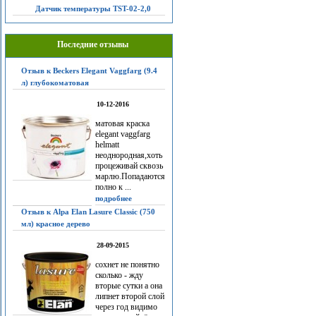
Датчик температуры TST-02-2,0
Последние отзывы
Отзыв к Beckers Elegant Vaggfarg (9.4
л) глубокоматовая
10-12-2016
матовая краска
elegant vaggfarg
helmatt
неоднородная,хоть
процеживай сквозь
марлю.Попадаются
полно к ...
подробнее
Отзыв к Alpa Elan Lasure Classic (750
мл) красное дерево
28-09-2015
сохнет не понятно
сколько - жду
вторые сутки а она
липнет второй слой
через год видимо