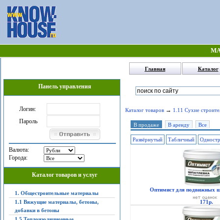
МА
Главная
Каталог
Панель управления
Логин:
→
Каталог товаров
1.11 Сухие строите
Пароль
В продаже
В аренду
Все
Развёрнутый
Табличный
Одност
Валюта:
Города:
Каталог товаров и услуг
Оптимист для подвижных шв
1. Общестроительные материалы
1.1 Вяжущие материалы, бетоны,
171р.
добавки в бетоны
1.5 Теплоизоляционные,