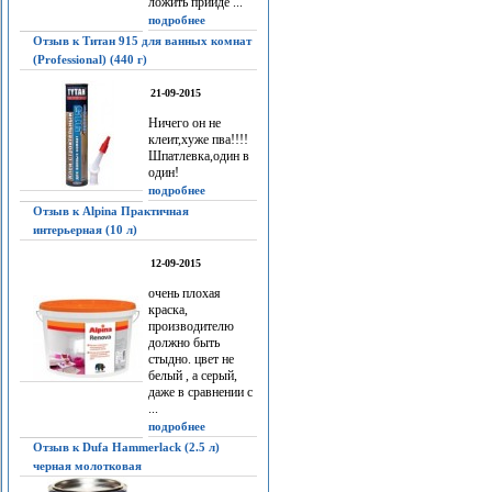
ложить прийдё ...
подробнее
Отзыв к Титан 915 для ванных комнат
(Professional) (440 г)
21-09-2015
Ничего он не
клеит,хуже пва!!!!
Шпатлевка,один в
один!
подробнее
Отзыв к Alpina Практичная
интерьерная (10 л)
12-09-2015
очень плохая
краска,
производителю
должно быть
стыдно. цвет не
белый , а серый,
даже в сравнении с
...
подробнее
Отзыв к Dufa Hammerlack (2.5 л)
черная молотковая