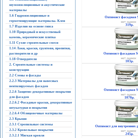
шумоизоляционные и акустические
материалы
1.6 Гидроизоляционные и
Оптимист фасадная S
герметизирующие материалы. Клеи
319р.
1.7 Изделия на основе гипса
1.10 Природный и искусственый
камень, керамические плитка
1.11 Сухие строительные смеси
1.14 Лаки, краски, грунтови, пропитки,
растворители и др
Оптимист фасадная S6
1.18 Отвердители
103р.
2. Строительные системы и
конструкции
2.2 Стены и фасады
2.2.3 Материалы для навесных
вентилируемых фасадов
Оптимист фасадная S6
2.2.6 Защитно-декоративные покрытия
для фасадов
1070р.
2.2.6.2 Фасадные краски, декоративные
штукатурки и покрытия
2.2.6.4 Облицовочные материалы
2.3 Крыши
2.3.1 Стропильные системы
Оптимист для внутренних р
2.3.2 Кровельные покрытия
245р.
2.3.2.1 Мягкая кровля