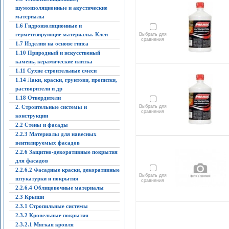
шумоизоляционные и акустические
материалы
1.6 Гидроизоляционные и
герметизирующие материалы. Клеи
Выбрать для
сравнения
1.7 Изделия на основе гипса
1.10 Природный и искусственый
камень, керамические плитка
1.11 Сухие строительные смеси
1.14 Лаки, краски, грунтови, пропитки,
растворители и др
1.18 Отвердители
2. Строительные системы и
Выбрать для
сравнения
конструкции
2.2 Стены и фасады
2.2.3 Материалы для навесных
вентилируемых фасадов
2.2.6 Защитно-декоративные покрытия
для фасадов
2.2.6.2 Фасадные краски, декоративные
Выбрать для
штукатурки и покрытия
сравнения
2.2.6.4 Облицовочные материалы
2.3 Крыши
2.3.1 Стропильные системы
2.3.2 Кровельные покрытия
2.3.2.1 Мягкая кровля