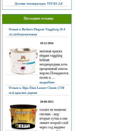
Датчик температуры TST-02-2,0
Последние отзывы
Отзыв к Beckers Elegant Vaggfarg (9.4
л) глубокоматовая
10-12-2016
матовая краска
elegant vaggfarg
helmatt
неоднородная,хоть
процеживай сквозь
марлю.Попадаются
полно к ...
подробнее
Отзыв к Alpa Elan Lasure Classic (750
мл) красное дерево
28-09-2015
сохнет не понятно
сколько - жду
вторые сутки а она
липнет второй слой
через год видимо