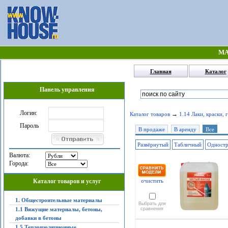
МА
Главная
Каталог
Панель управления
Логин:
→
Каталог товаров
1.14 Лаки, краски, 
Пароль
В продаже
В аренду
Все
Развёрнутый
Табличный
Одност
Валюта:
Города:
Каталог товаров и услуг
очистить
1. Общестроительные материалы
Выбрать для
1.1 Вяжущие материалы, бетоны,
сравнения
добавки в бетоны
1.5 Теплоизоляционные,