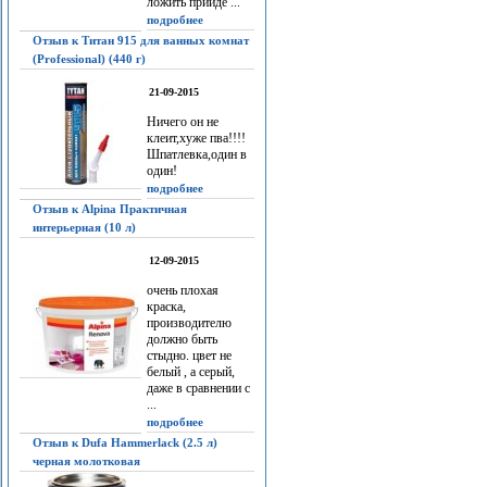
ложить прийдё ...
подробнее
Отзыв к Титан 915 для ванных комнат
(Professional) (440 г)
21-09-2015
Ничего он не
клеит,хуже пва!!!!
Шпатлевка,один в
один!
подробнее
Отзыв к Alpina Практичная
интерьерная (10 л)
12-09-2015
очень плохая
краска,
производителю
должно быть
стыдно. цвет не
белый , а серый,
даже в сравнении с
...
подробнее
Отзыв к Dufa Hammerlack (2.5 л)
черная молотковая