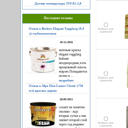
Датчик температуры TST-02-2,0
Последние отзывы
Отзыв к Beckers Elegant Vaggfarg (9.4
Выбрать для
сравнения
л) глубокоматовая
10-12-2016
матовая краска
elegant vaggfarg
helmatt
неоднородная,хоть
процеживай сквозь
марлю.Попадаются
полно к ...
Выбрать для
подробнее
сравнения
Отзыв к Alpa Elan Lasure Classic (750
мл) красное дерево
28-09-2015
сохнет не понятно
сколько - жду
вторые сутки а она
липнет второй слой
Выбрать для
через год видимо
сравнения