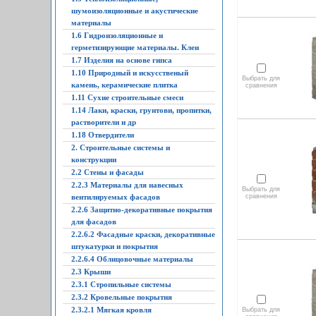
шумоизоляционные и акустические
материалы
1.6 Гидроизоляционные и
герметизирующие материалы. Клеи
1.7 Изделия на основе гипса
1.10 Природный и искусственый
Выбрать для
камень, керамические плитка
сравнения
1.11 Сухие строительные смеси
1.14 Лаки, краски, грунтови, пропитки,
растворители и др
1.18 Отвердители
2. Строительные системы и
конструкции
2.2 Стены и фасады
2.2.3 Материалы для навесных
Выбрать для
вентилируемых фасадов
сравнения
2.2.6 Защитно-декоративные покрытия
для фасадов
2.2.6.2 Фасадные краски, декоративные
штукатурки и покрытия
2.2.6.4 Облицовочные материалы
2.3 Крыши
2.3.1 Стропильные системы
2.3.2 Кровельные покрытия
2.3.2.1 Мягкая кровля
Выбрать для