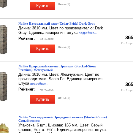
|
Цены
(1)
Купить
Nailite Натуральный кедр (Cedar Pride) Dark Gray
Длина: 3810 мм. Цвет по производителю: Dark
Gray. Единица измерения: штука
подробнее...
365
Рейтинг:
От 1 пр
|
Цены
(1)
Купить
Nailite Природный камень Премиум (Stacked-Stone
Premium) Жемчужный
Длина: 3810 мм. Цвет: Жемчужный. Цвет по
производителю: Santa Fe. Единица измерения:
штука
подробнее...
365
Рейтинг:
От 1 пр
|
Цены
(1)
Купить
Nailite Угол наружный Природный камень (Stacked-Stone)
Серый сланец
Упаковка: 6 шт.. Ширина: 165 мм. Цвет: Серый
сланец. Нетто: 767 г. Единица измерения: штука.