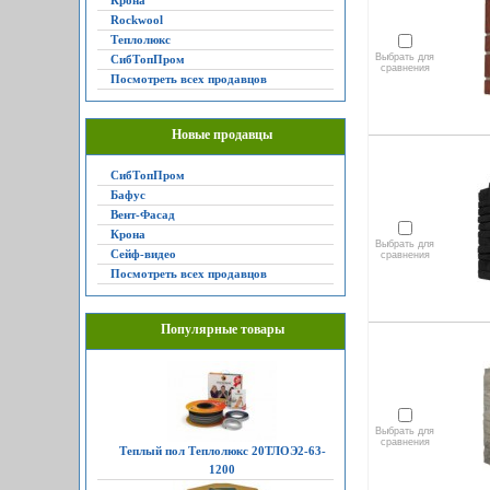
Крона
Rockwool
Теплолюкс
Выбрать для
СибТопПром
сравнения
Посмотреть всех продавцов
Новые продавцы
СибТопПром
Бафус
Вент-Фасад
Крона
Выбрать для
Сейф-видео
сравнения
Посмотреть всех продавцов
Популярные товары
Выбрать для
сравнения
Теплый пол Теплолюкс 20ТЛОЭ2-63-
1200