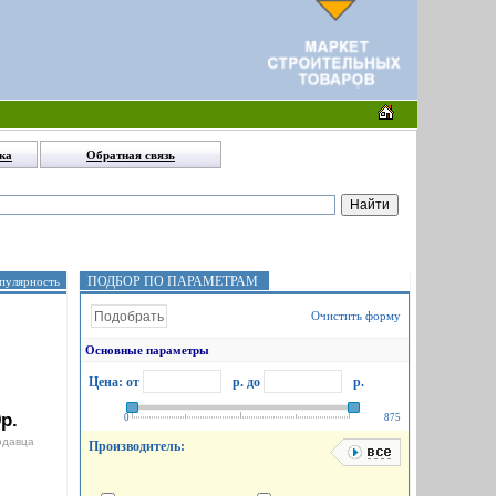
ка
Обратная связь
ПОДБОР ПО ПАРАМЕТРАМ
пулярность
Очистить форму
Основные параметры
Цена: от
р.
до
р.
р.
0
875
одавца
Производитель: