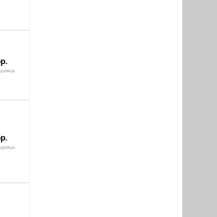
р.
одавца
р.
одавца