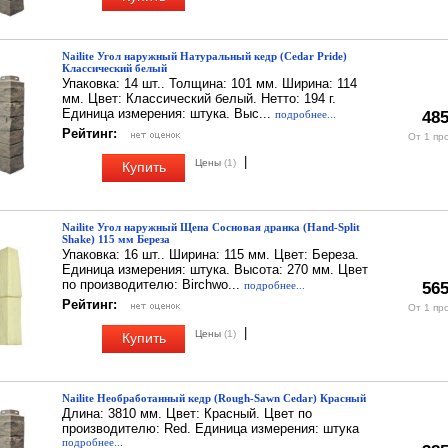
Nailite Угол наружный Натуральный кедр (Cedar Pride)
Классический белый
Упаковка: 14 шт.. Толщина: 101 мм. Ширина: 114
мм. Цвет: Классический белый. Нетто: 194 г.
Единица измерения: штука. Выс...
подробнее...
485
Рейтинг:
От 1 пр
|
Цены
(1)
Купить
Nailite Угол наружный Щепа Сосновая дранка (Hand-Split
Shake) 115 мм Береза
Упаковка: 16 шт.. Ширина: 115 мм. Цвет: Береза.
Единица измерения: штука. Высота: 270 мм. Цвет
по производителю: Birchwo...
подробнее...
565
Рейтинг:
От 1 пр
|
Цены
(1)
Купить
Nailite Необработанный кедр (Rough-Sawn Cedar) Красный
Длина: 3810 мм. Цвет: Красный. Цвет по
производителю: Red. Единица измерения: штука
подробнее...