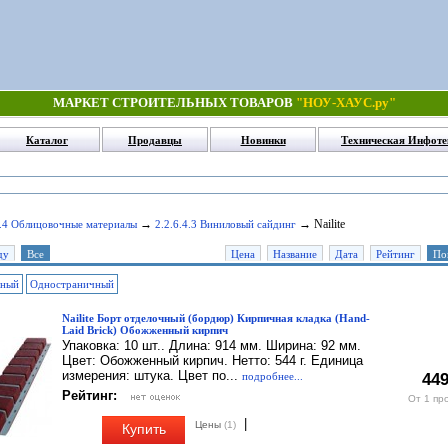
МАРКЕТ СТРОИТЕЛЬНЫХ ТОВАРОВ
"НОУ-ХАУС.ру"
Каталог
Продавцы
Новинки
Техническая Инфоте
→
→ Nailite
6.4 Облицовочные материалы
2.2.6.4.3 Виниловый сайдинг
ду
Все
Цена
Название
Дата
Рейтинг
По
чный
Одностраничный
Nailite Борт отделочный (бордюр) Кирпичная кладка (Hand-
Laid Brick) Обожженный кирпич
Упаковка: 10 шт.. Длина: 914 мм. Ширина: 92 мм.
Цвет: Обожженный кирпич. Нетто: 544 г. Единица
измерения: штука. Цвет по...
подробнее...
449
Рейтинг:
От 1 пр
|
Цены
(1)
Купить