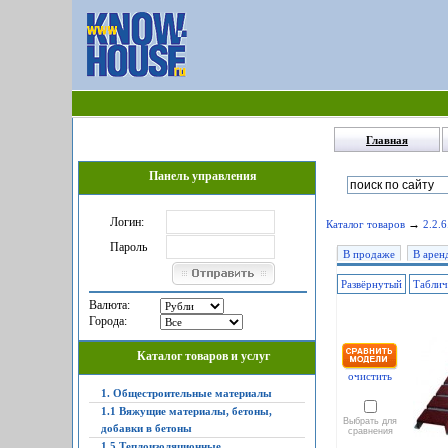
Главная
Панель управления
Логин:
→
Каталог товаров
2.2.
Пароль
В продаже
В арен
Развёрнутый
Табли
Валюта:
Города:
Каталог товаров и услуг
очистить
1. Общестроительные материалы
1.1 Вяжущие материалы, бетоны,
Выбрать для
добавки в бетоны
сравнения
1.5 Теплоизоляционные,