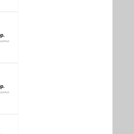
р.
одавца
р.
одавца