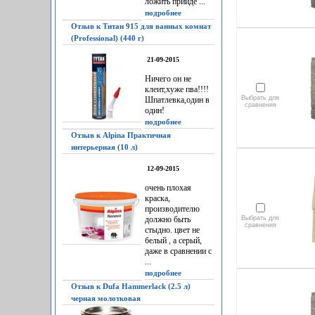
ложить прийдё ...
подробнее
Отзыв к Титан 915 для ванных комнат
(Professional) (440 г)
21-09-2015
Ничего он не
клеит,хуже пва!!!!
Выбрать для
Шпатлевка,один в
сравнения
один!
подробнее
Отзыв к Alpina Практичная
интерьерная (10 л)
12-09-2015
очень плохая
краска,
производителю
должно быть
Выбрать для
сравнения
стыдно. цвет не
белый , а серый,
даже в сравнении с
...
подробнее
Отзыв к Dufa Hammerlack (2.5 л)
черная молотковая