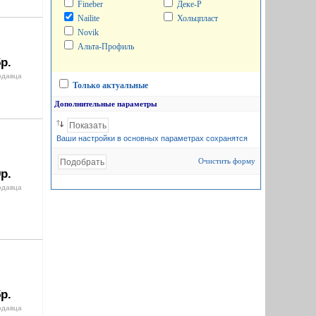
Fineber
Деке-Р
Nailite
Хольцпласт
Novik
Альта-Профиль
р.
одавца
Только актуальные
Дополнительные параметры
Ваши настройки в основных параметрах сохранятся
Очистить форму
р.
одавца
р.
одавца