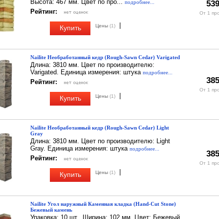
Высота: 467 мм. Цвет по про...
подробнее...
539
Рейтинг:
От 1 пр
|
Цены
(1)
Купить
Nailite Необработанный кедр (Rough-Sawn Cedar) Varigated
Длина: 3810 мм. Цвет по производителю:
Varigated. Единица измерения: штука
подробнее...
385
Рейтинг:
От 1 пр
|
Цены
(1)
Купить
Nailite Необработанный кедр (Rough-Sawn Cedar) Light
Gray
Длина: 3810 мм. Цвет по производителю: Light
Gray. Единица измерения: штука
подробнее...
385
Рейтинг:
От 1 пр
|
Цены
(1)
Купить
Nailite Угол наружный Каменная кладка (Hand-Cut Stone)
Бежевый камень
Упаковка: 10 шт.. Ширина: 102 мм. Цвет: Бежевый