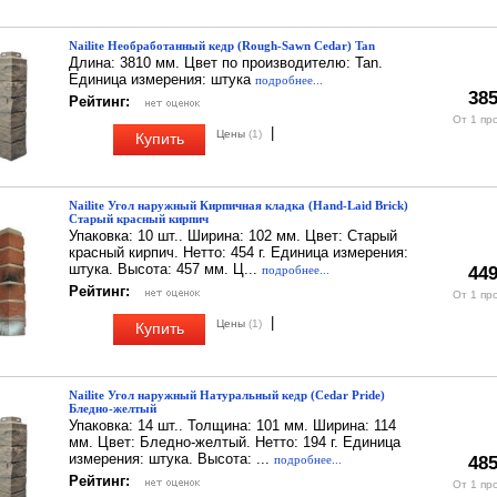
Nailite Необработанный кедр (Rough-Sawn Cedar) Tan
Длина: 3810 мм. Цвет по производителю: Tan.
Единица измерения: штука
подробнее...
385
Рейтинг:
От 1 пр
|
Цены
(1)
Купить
Nailite Угол наружный Кирпичная кладка (Hand-Laid Brick)
Старый красный кирпич
Упаковка: 10 шт.. Ширина: 102 мм. Цвет: Старый
красный кирпич. Нетто: 454 г. Единица измерения:
штука. Высота: 457 мм. Ц...
подробнее...
449
Рейтинг:
От 1 пр
|
Цены
(1)
Купить
Nailite Угол наружный Натуральный кедр (Cedar Pride)
Бледно-желтый
Упаковка: 14 шт.. Толщина: 101 мм. Ширина: 114
мм. Цвет: Бледно-желтый. Нетто: 194 г. Единица
измерения: штука. Высота: ...
подробнее...
485
Рейтинг:
От 1 пр