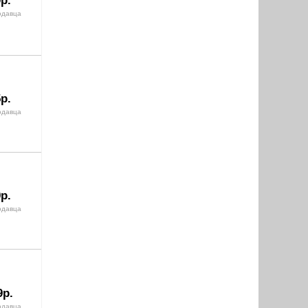
р.
одавца
р.
одавца
р.
одавца
9р.
одавца