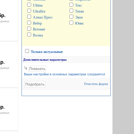
Ultima
Текс
Ultraflex
Титан
5р.
Алмаз Пресс
Экон
одавца
Вебер
Юнис
Ветонит
Волма
Только актуальные
Дополнительные параметры
р.
одавца
Ваши настройки в основных параметрах сохранятся
Очистить форму
р.
одавца