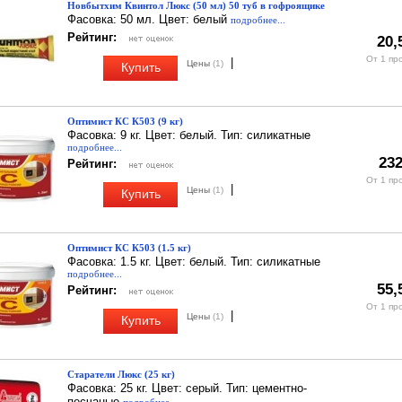
Новбытхим Квинтол Люкс (50 мл) 50 туб в гофроящике
Фасовка: 50 мл. Цвет: белый
подробнее...
Рейтинг:
20,
От 1 пр
|
Цены
(1)
Купить
Оптимист КС К503 (9 кг)
Фасовка: 9 кг. Цвет: белый. Тип: силикатные
подробнее...
232
Рейтинг:
От 1 пр
|
Цены
(1)
Купить
Оптимист КС К503 (1.5 кг)
Фасовка: 1.5 кг. Цвет: белый. Тип: силикатные
подробнее...
55,
Рейтинг:
От 1 пр
|
Цены
(1)
Купить
Старатели Люкс (25 кг)
Фасовка: 25 кг. Цвет: серый. Тип: цементно-
песчаные