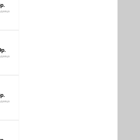
р.
одавца
9р.
одавца
р.
одавца