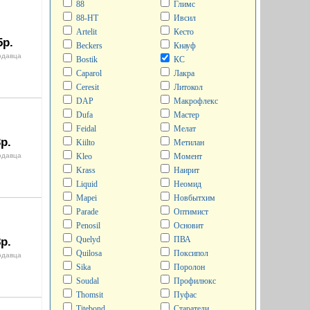
88
Глимс
88-НТ
Ивсил
Artelit
Кесто
5р.
Beckers
Кнауф
одавца
Bostik
КС
Caparol
Лакра
Ceresit
Литокол
DAP
Макрофлекс
Dufa
Мастер
Feidal
Мелат
р.
Kiilto
Метилан
одавца
Kleo
Момент
Krass
Наирит
Liquid
Неомид
Mapei
Новбытхим
Parade
Оптимист
Penosil
Основит
Quelyd
ПВА
р.
Quilosa
Поксипол
одавца
Sika
Поролон
Soudal
Профилюкс
Thomsit
Пуфас
Titebond
Старатели