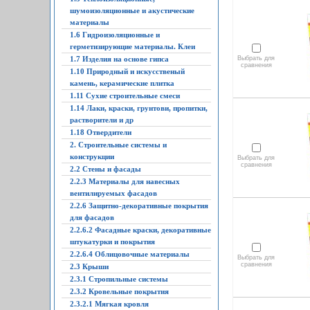
шумоизоляционные и акустические
материалы
1.6 Гидроизоляционные и
герметизирующие материалы. Клеи
1.7 Изделия на основе гипса
Выбрать для
сравнения
1.10 Природный и искусственый
камень, керамические плитка
1.11 Сухие строительные смеси
1.14 Лаки, краски, грунтови, пропитки,
растворители и др
1.18 Отвердители
2. Строительные системы и
конструкции
Выбрать для
сравнения
2.2 Стены и фасады
2.2.3 Материалы для навесных
вентилируемых фасадов
2.2.6 Защитно-декоративные покрытия
для фасадов
2.2.6.2 Фасадные краски, декоративные
штукатурки и покрытия
2.2.6.4 Облицовочные материалы
Выбрать для
сравнения
2.3 Крыши
2.3.1 Стропильные системы
2.3.2 Кровельные покрытия
2.3.2.1 Мягкая кровля