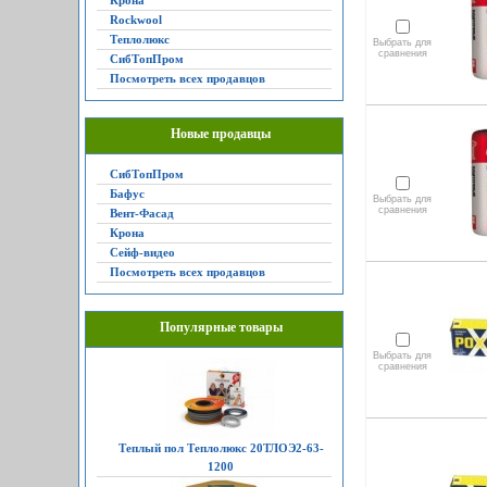
Крона
Rockwool
Теплолюкс
Выбрать для
сравнения
СибТопПром
Посмотреть всех продавцов
Новые продавцы
СибТопПром
Бафус
Выбрать для
сравнения
Вент-Фасад
Крона
Сейф-видео
Посмотреть всех продавцов
Популярные товары
Выбрать для
сравнения
Теплый пол Теплолюкс 20ТЛОЭ2-63-
1200