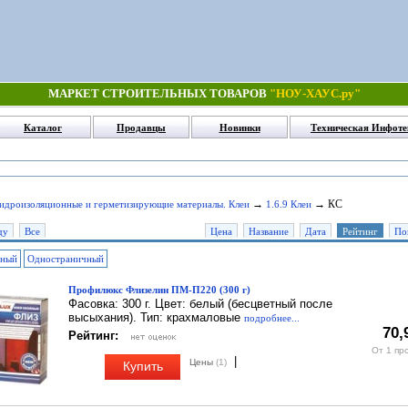
МАРКЕТ СТРОИТЕЛЬНЫХ ТОВАРОВ
"НОУ-ХАУС.ру"
Каталог
Продавцы
Новинки
Техническая Инфоте
→
→ КС
Гидроизоляционные и герметизирующие материалы. Клеи
1.6.9 Клеи
ду
Все
Цена
Название
Дата
Рейтинг
По
чный
Одностраничный
Профилюкс Флизелин ПМ-П220 (300 г)
Фасовка: 300 г. Цвет: белый (бесцветный после
высыхания). Тип: крахмаловые
подробнее...
70,
Рейтинг:
От 1 пр
|
Цены
(1)
Купить