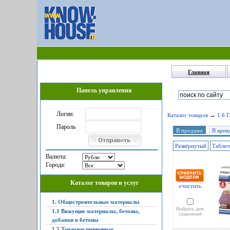
Главная
Панель управления
Логин:
→
Каталог товаров
1.6 
Пароль
В продаже
В арен
Развёрнутый
Табли
Валюта:
Города:
Каталог товаров и услуг
очистить
1. Общестроительные материалы
Выбрать для
1.1 Вяжущие материалы, бетоны,
сравнения
добавки в бетоны
1.5 Теплоизоляционные,