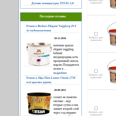
Выбрать для
Датчик температуры TST-02-2,0
сравнения
Последние отзывы
Отзыв к Beckers Elegant Vaggfarg (9.4
л) глубокоматовая
Выбрать для
10-12-2016
сравнения
матовая краска
elegant vaggfarg
helmatt
неоднородная,хоть
процеживай сквозь
марлю.Попадаются
полно к ...
подробнее
Выбрать для
Отзыв к Alpa Elan Lasure Classic (750
сравнения
мл) красное дерево
28-09-2015
сохнет не понятно
сколько - жду
вторые сутки а она
липнет второй слой
через год видимо
Выбрать для
сравнения