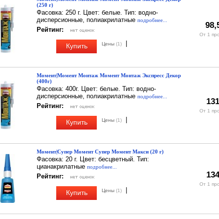
(250 г)
Фасовка: 250 г. Цвет: белые. Тип: водно-
дисперсионные, полиакрилатные
подробнее...
98,
Рейтинг:
От 1 пр
|
Цены
(1)
Купить
Момент|Момент Монтаж Момент Монтаж Экспресс Декор
(400г)
Фасовка: 400г. Цвет: белые. Тип: водно-
дисперсионные, полиакрилатные
подробнее...
131
Рейтинг:
От 1 пр
|
Цены
(1)
Купить
Момент|Супер Момент Супер Момент Макси (20 г)
Фасовка: 20 г. Цвет: бесцветный. Тип:
цианакрилатные
подробнее...
134
Рейтинг:
От 1 пр
|
Цены
(1)
Купить