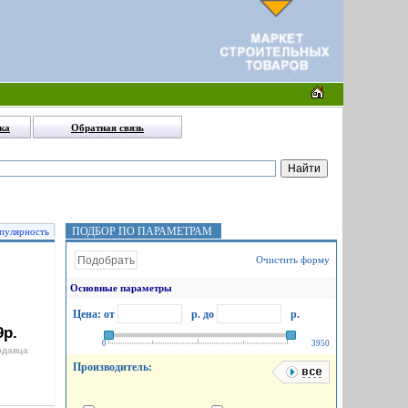
ка
Обратная связь
ПОДБОР ПО ПАРАМЕТРАМ
пулярность
Очистить форму
Основные параметры
Цена: от
р.
до
р.
9р.
0
3950
одавца
Производитель: