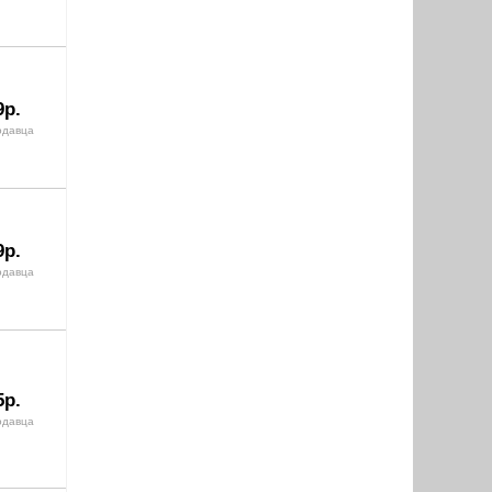
9р.
одавца
9р.
одавца
5р.
одавца