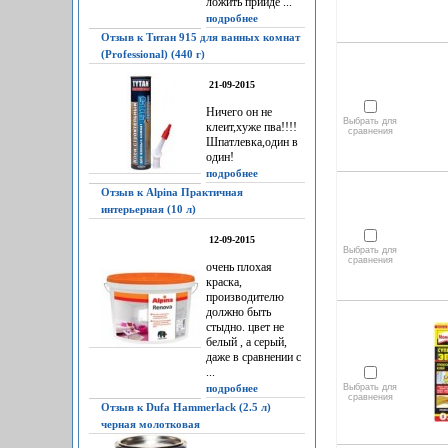
ложить прийдё ...
подробнее
Отзыв к Титан 915 для ванных комнат
(Professional) (440 г)
21-09-2015
Ничего он не
Выбрать для
клеит,хуже пва!!!!
сравнения
Шпатлевка,один в
один!
подробнее
Отзыв к Alpina Практичная
интерьерная (10 л)
12-09-2015
Выбрать для
сравнения
очень плохая
краска,
производителю
должно быть
стыдно. цвет не
белый , а серый,
даже в сравнении с
...
подробнее
Выбрать для
сравнения
Отзыв к Dufa Hammerlack (2.5 л)
черная молотковая