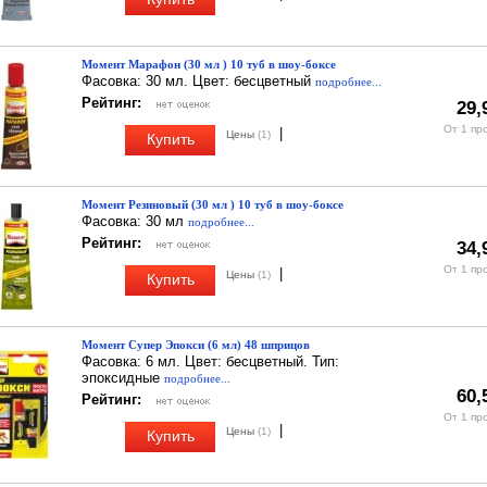
Момент Марафон (30 мл ) 10 туб в шоу-боксе
Фасовка: 30 мл. Цвет: бесцветный
подробнее...
Рейтинг:
29,
От 1 пр
|
Цены
(1)
Купить
Момент Резиновый (30 мл ) 10 туб в шоу-боксе
Фасовка: 30 мл
подробнее...
Рейтинг:
34,
От 1 пр
|
Цены
(1)
Купить
Момент Супер Эпокси (6 мл) 48 шприцов
Фасовка: 6 мл. Цвет: бесцветный. Тип:
эпоксидные
подробнее...
60,
Рейтинг:
От 1 пр
|
Цены
(1)
Купить