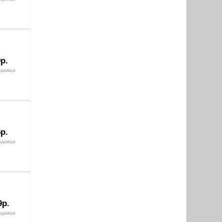
р.
одавца
р.
одавца
9р.
одавца