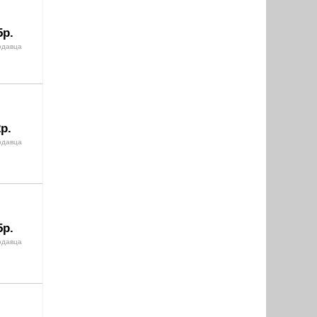
5р.
одавца
р.
одавца
5р.
одавца