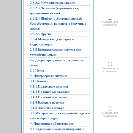
2.3.2.2 Металлические кровли
2.3.2.3 Черепица (керамическая,
цементно-песчаная)
2.3.2.4 Шифер (асбестоцементный,
Выбрать для
бесасбестовый, волнистые битумные
сравнения
листы)
2.3.2.5 Другие
2.3.4 Материалы для паро- и
гидроизоляции
2.3.5 Комплектующие изделия для
устройства крыш
2.7 Двери, арки, ворота, турникеты,
люки
Выбрать для
2.5 Полы
сравнения
3. Интерьерные системы
3.1 Потолки
3.1.1 Подвесные потолки
3.1.2 Подшивные потолки
3.1.3 Натяжные потолки
3.1.4 Клеевые потолки
3.1.5 Элементы декора
3.2 Материалы для внутренней отделки
Выбрать для
сравнения
стен и перегородок
4. Инженерное оборудование
4.3 Водопроводно-канализационное