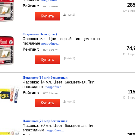
подробнее...
285
Рейтинг:
От 1 пр
|
Цены
(1)
Купить
Старатели Люкс (5 кг)
Фасовка: 5 кг. Цвет: серый. Тип: цементно-
песчаные
подробнее...
74,
Рейтинг:
От 1 пр
|
Цены
(1)
Купить
Поксипол (14 мл) бесцветная
Фасовка: 14 мл. Цвет: бесцветная. Тип:
эпоксидные
подробнее...
115
Рейтинг:
От 1 пр
|
Цены
(1)
Купить
Поксипол (70 мл) бесцветная
Фасовка: 70 мл. Цвет: бесцветная. Тип:
эпоксидные
подробнее...