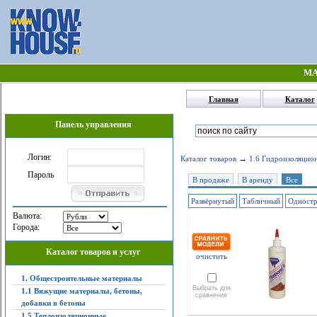
МА
Главная
Каталог
Панель управления
Логин:
→
Каталог товаров
1.6 Гидроизоляцио
Пароль
В продаже
В аренду
Все
Развёрнутый
Табличный
Одност
Валюта:
Города:
Каталог товаров и услуг
очистить
1. Общестроительные материалы
Выбрать для
1.1 Вяжущие материалы, бетоны,
сравнения
добавки в бетоны
1.5 Теплоизоляционные,