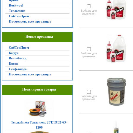
Крона
Rockwool
Теплолюкс
Выбрать для
сравнения
СибТопПром
Посмотреть всех продавцов
Новые продавцы
СибТопПром
Бафус
Выбрать для
сравнения
Вент-Фасад
Крона
Сейф-видео
Посмотреть всех продавцов
Популярные товары
Выбрать для
сравнения
Теплый пол Теплолюкс 20ТЛОЭ2-63-
1200