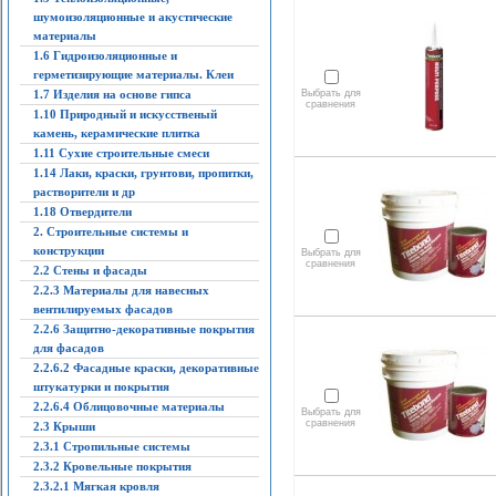
шумоизоляционные и акустические
материалы
1.6 Гидроизоляционные и
герметизирующие материалы. Клеи
1.7 Изделия на основе гипса
Выбрать для
сравнения
1.10 Природный и искусственый
камень, керамические плитка
1.11 Сухие строительные смеси
1.14 Лаки, краски, грунтови, пропитки,
растворители и др
1.18 Отвердители
2. Строительные системы и
конструкции
Выбрать для
сравнения
2.2 Стены и фасады
2.2.3 Материалы для навесных
вентилируемых фасадов
2.2.6 Защитно-декоративные покрытия
для фасадов
2.2.6.2 Фасадные краски, декоративные
штукатурки и покрытия
2.2.6.4 Облицовочные материалы
Выбрать для
сравнения
2.3 Крыши
2.3.1 Стропильные системы
2.3.2 Кровельные покрытия
2.3.2.1 Мягкая кровля