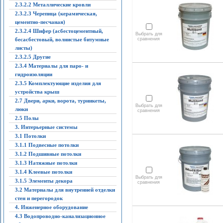
2.3.2.2 Металлические кровли
2.3.2.3 Черепица (керамическая,
цементно-песчаная)
2.3.2.4 Шифер (асбестоцементный,
Выбрать для
бесасбестовый, волнистые битумные
сравнения
листы)
2.3.2.5 Другие
2.3.4 Материалы для паро- и
гидроизоляции
2.3.5 Комплектующие изделия для
устройства крыш
2.7 Двери, арки, ворота, турникеты,
Выбрать для
люки
сравнения
2.5 Полы
3. Интерьерные системы
3.1 Потолки
3.1.1 Подвесные потолки
3.1.2 Подшивные потолки
3.1.3 Натяжные потолки
3.1.4 Клеевые потолки
Выбрать для
3.1.5 Элементы декора
сравнения
3.2 Материалы для внутренней отделки
стен и перегородок
4. Инженерное оборудование
4.3 Водопроводно-канализационное