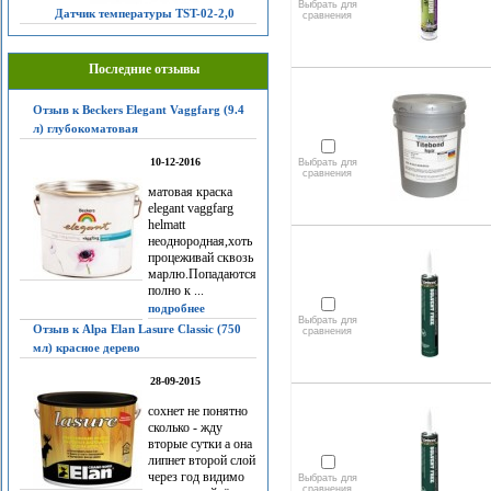
Выбрать для
Датчик температуры TST-02-2,0
сравнения
Последние отзывы
Отзыв к Beckers Elegant Vaggfarg (9.4
л) глубокоматовая
10-12-2016
Выбрать для
сравнения
матовая краска
elegant vaggfarg
helmatt
неоднородная,хоть
процеживай сквозь
марлю.Попадаются
полно к ...
подробнее
Выбрать для
Отзыв к Alpa Elan Lasure Classic (750
сравнения
мл) красное дерево
28-09-2015
сохнет не понятно
сколько - жду
вторые сутки а она
липнет второй слой
через год видимо
Выбрать для
сравнения