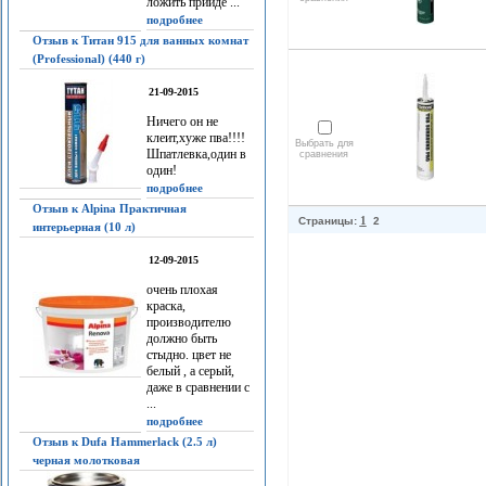
ложить прийдё ...
подробнее
Отзыв к Титан 915 для ванных комнат
(Professional) (440 г)
21-09-2015
Ничего он не
клеит,хуже пва!!!!
Выбрать для
Шпатлевка,один в
сравнения
один!
подробнее
Отзыв к Alpina Практичная
1
Страницы:
2
интерьерная (10 л)
12-09-2015
очень плохая
краска,
производителю
должно быть
стыдно. цвет не
белый , а серый,
даже в сравнении с
...
подробнее
Отзыв к Dufa Hammerlack (2.5 л)
черная молотковая