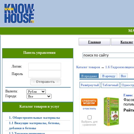
МА
Главная
Каталог
Панель управления
Логин:
→
Каталог товаров
1.6 Гидроизоляцио
Пароль
В продаже
В аренду
Все
Развёрнутый
Табличный
Одност
Валюта:
Глимс H
Города:
Фасов
поли
Каталог товаров и услуг
очистить
Рейти
1. Общестроительные материалы
Выбрать для
1.1 Вяжущие материалы, бетоны,
сравнения
добавки в бетоны
1.5 Теплоизоляционные,