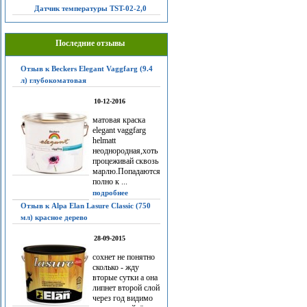
Датчик температуры TST-02-2,0
Последние отзывы
Отзыв к Beckers Elegant Vaggfarg (9.4
л) глубокоматовая
10-12-2016
матовая краска
elegant vaggfarg
helmatt
неоднородная,хоть
процеживай сквозь
марлю.Попадаются
полно к ...
подробнее
Отзыв к Alpa Elan Lasure Classic (750
мл) красное дерево
28-09-2015
сохнет не понятно
сколько - жду
вторые сутки а она
липнет второй слой
через год видимо