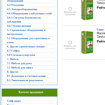
оборудование
Тип/с
4.4 Отопление
Рейти
4.5 Электрооборудование
Выбрать для
4.6 Оборудование слаботочных сетей
сравнения
4.6.5 Системы безопасности,
наблюдения
4.6.7 Блоки питания
Глимс 
5. Строительное оборудование и
Фасов
инструменты
Тип/с
5.1 Оборудование для герметиков и
Рейти
клеев
Выбрать для
6. Другие строительные товары
сравнения
6.7 Сейфы
6.8 Стелажи и верстаки
7. Мебель
7.1 Мебель для дома
7.2 Мебель для офиса
8. Другое
8.1 Детекторы и счетчики купюр
8.2 Уничтожители документов
Каталог продавцов
Сейф-видео