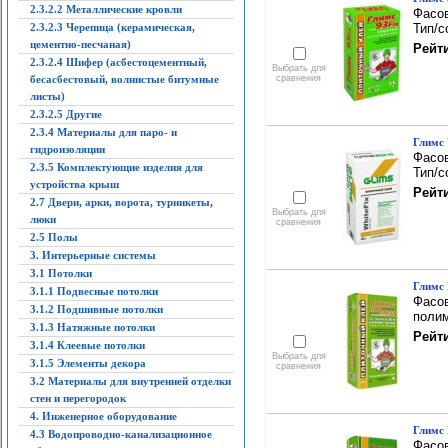
2.3.2.2 Металлические кровли
Фасов
2.3.2.3 Черепица (керамическая,
Тип/с
цементно-песчаная)
Рейти
2.3.2.4 Шифер (асбестоцементный,
Выбрать для
бесасбестовый, волнистые битумные
сравнения
листы)
2.3.2.5 Другие
2.3.4 Материалы для паро- и
Глимс 
гидроизоляции
Фасов
2.3.5 Комплектующие изделия для
Тип/с
устройства крыш
Рейти
2.7 Двери, арки, ворота, турникеты,
Выбрать для
люки
сравнения
2.5 Полы
3. Интерьерные системы
3.1 Потолки
Глимс 
3.1.1 Подвесные потолки
Фасов
3.1.2 Подшивные потолки
поли
3.1.3 Натяжные потолки
Рейти
3.1.4 Клеевые потолки
Выбрать для
3.1.5 Элементы декора
сравнения
3.2 Материалы для внутренней отделки
стен и перегородок
4. Инженерное оборудование
Глимс R
4.3 Водопроводно-канализационное
Фасов