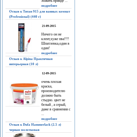
ложить прийдё ...
подробнее
Отзыв к Титан 915 для ванных комнат
(Professional) (440 г)
21-09-2015
Ничего он не
клеит,хуже пва!!!!
Шпатлевка,один в
один!
подробнее
Отзыв к Alpina Практичная
интерьерная (10 л)
12-09-2015
очень плохая
краска,
производителю
должно быть
стыдно. цвет не
белый , а серый,
даже в сравнении с
...
подробнее
Отзыв к Dufa Hammerlack (2.5 л)
черная молотковая