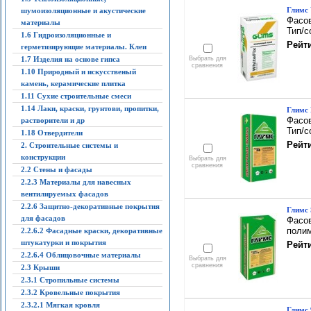
Глимс 
шумоизоляционные и акустические
Фасов
материалы
Тип/с
1.6 Гидроизоляционные и
Рейти
герметизирующие материалы. Клеи
1.7 Изделия на основе гипса
Выбрать для
сравнения
1.10 Природный и искусственый
камень, керамические плитка
1.11 Сухие строительные смеси
1.14 Лаки, краски, грунтови, пропитки,
Глимс 
Фасов
растворители и др
Тип/с
1.18 Отвердители
Рейти
2. Строительные системы и
конструкции
Выбрать для
сравнения
2.2 Стены и фасады
2.2.3 Материалы для навесных
вентилируемых фасадов
2.2.6 Защитно-декоративные покрытия
Глимс 
для фасадов
Фасов
поли
2.2.6.2 Фасадные краски, декоративные
штукатурки и покрытия
Рейти
2.2.6.4 Облицовочные материалы
Выбрать для
сравнения
2.3 Крыши
2.3.1 Стропильные системы
2.3.2 Кровельные покрытия
2.3.2.1 Мягкая кровля
Глимс 