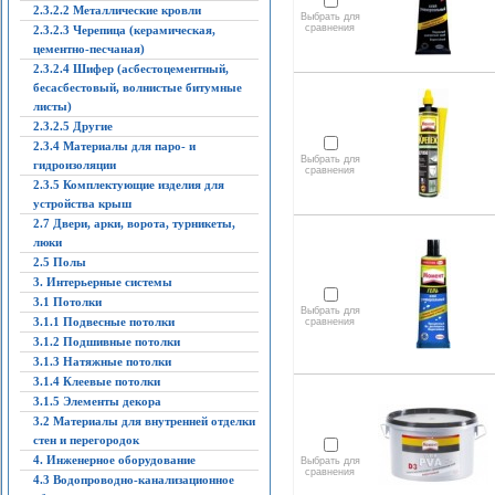
2.3.2.2 Металлические кровли
Выбрать для
сравнения
2.3.2.3 Черепица (керамическая,
цементно-песчаная)
2.3.2.4 Шифер (асбестоцементный,
бесасбестовый, волнистые битумные
листы)
2.3.2.5 Другие
2.3.4 Материалы для паро- и
Выбрать для
гидроизоляции
сравнения
2.3.5 Комплектующие изделия для
устройства крыш
2.7 Двери, арки, ворота, турникеты,
люки
2.5 Полы
3. Интерьерные системы
3.1 Потолки
Выбрать для
3.1.1 Подвесные потолки
сравнения
3.1.2 Подшивные потолки
3.1.3 Натяжные потолки
3.1.4 Клеевые потолки
3.1.5 Элементы декора
3.2 Материалы для внутренней отделки
стен и перегородок
4. Инженерное оборудование
Выбрать для
сравнения
4.3 Водопроводно-канализационное