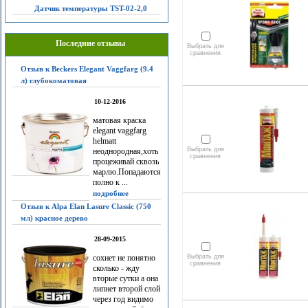
Датчик температуры TST-02-2,0
Последние отзывы
Выбрать для
сравнения
Отзыв к Beckers Elegant Vaggfarg (9.4
л) глубокоматовая
10-12-2016
матовая краска
elegant vaggfarg
helmatt
Выбрать для
неоднородная,хоть
сравнения
процеживай сквозь
марлю.Попадаются
полно к ...
подробнее
Отзыв к Alpa Elan Lasure Classic (750
мл) красное дерево
28-09-2015
сохнет не понятно
Выбрать для
сравнения
сколько - жду
вторые сутки а она
липнет второй слой
через год видимо