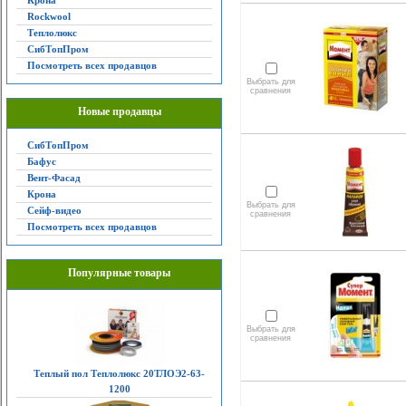
Крона
Rockwool
Теплолюкс
СибТопПром
Посмотреть всех продавцов
Выбрать для
сравнения
Новые продавцы
СибТопПром
Бафус
Вент-Фасад
Крона
Выбрать для
Сейф-видео
сравнения
Посмотреть всех продавцов
Популярные товары
Выбрать для
сравнения
Теплый пол Теплолюкс 20ТЛОЭ2-63-
1200