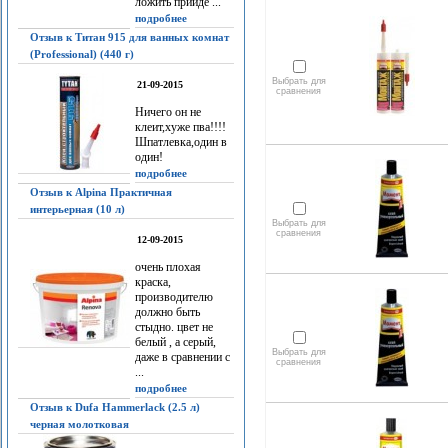
ложить прийдё ...
подробнее
Отзыв к Титан 915 для ванных комнат
(Professional) (440 г)
Выбрать для
21-09-2015
сравнения
Ничего он не
клеит,хуже пва!!!!
Шпатлевка,один в
один!
подробнее
Отзыв к Alpina Практичная
интерьерная (10 л)
Выбрать для
сравнения
12-09-2015
очень плохая
краска,
производителю
должно быть
стыдно. цвет не
белый , а серый,
Выбрать для
даже в сравнении с
сравнения
...
подробнее
Отзыв к Dufa Hammerlack (2.5 л)
черная молотковая