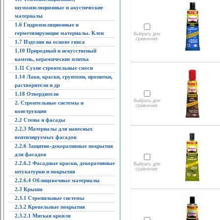
шумоизоляционные и акустические
материалы
1.6 Гидроизоляционные и
герметизирующие материалы. Клеи
Выбрать для
сравнения
1.7 Изделия на основе гипса
1.10 Природный и искусственый
камень, керамические плитка
1.11 Сухие строительные смеси
1.14 Лаки, краски, грунтови, пропитки,
растворители и др
1.18 Отвердители
Выбрать для
2. Строительные системы и
сравнения
конструкции
2.2 Стены и фасады
2.2.3 Материалы для навесных
вентилируемых фасадов
2.2.6 Защитно-декоративные покрытия
для фасадов
2.2.6.2 Фасадные краски, декоративные
Выбрать для
сравнения
штукатурки и покрытия
2.2.6.4 Облицовочные материалы
2.3 Крыши
2.3.1 Стропильные системы
2.3.2 Кровельные покрытия
2.3.2.1 Мягкая кровля