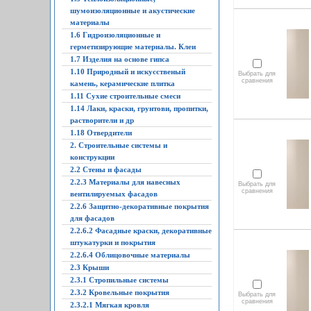
шумоизоляционные и акустические
материалы
1.6 Гидроизоляционные и
герметизирующие материалы. Клеи
1.7 Изделия на основе гипса
1.10 Природный и искусственый
Выбрать для
сравнения
камень, керамические плитка
1.11 Сухие строительные смеси
1.14 Лаки, краски, грунтови, пропитки,
растворители и др
1.18 Отвердители
2. Строительные системы и
конструкции
2.2 Стены и фасады
2.2.3 Материалы для навесных
Выбрать для
сравнения
вентилируемых фасадов
2.2.6 Защитно-декоративные покрытия
для фасадов
2.2.6.2 Фасадные краски, декоративные
штукатурки и покрытия
2.2.6.4 Облицовочные материалы
2.3 Крыши
2.3.1 Стропильные системы
2.3.2 Кровельные покрытия
Выбрать для
сравнения
2.3.2.1 Мягкая кровля