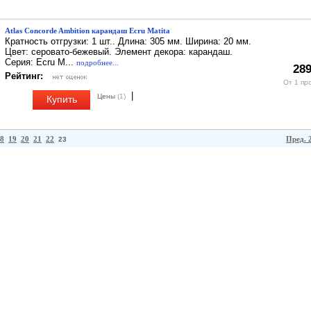
Atlas Concorde Ambition карандаш Ecru Matita
Кратность отгрузки: 1 шт.. Длина: 305 мм. Ширина: 20 мм.
Цвет: серовато-бежевый. Элемент декора: карандаш.
Серия: Ecru M...
подробнее...
289
Рейтинг:
От 1 пр
|
Цены
(1)
Купить
8
19
20
21
22
Пред. 
23