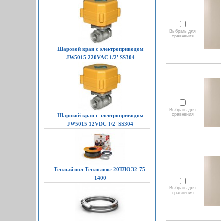
Выбрать для
сравнения
Шаровой кран с электроприводом
JW5015 220VAC 1/2' SS304
Выбрать для
сравнения
Шаровой кран с электроприводом
JW5015 12VDC 1/2' SS304
Теплый пол Теплолюкс 20ТЛОЭ2-75-
1400
Выбрать для
сравнения