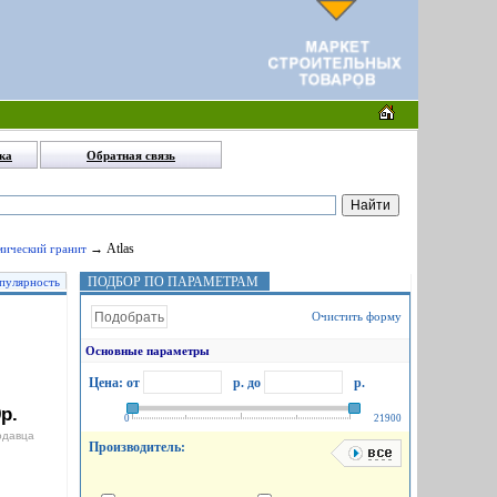
ка
Обратная связь
→ Atlas
амический гранит
ПОДБОР ПО ПАРАМЕТРАМ
пулярность
Очистить форму
Основные параметры
Цена: от
р.
до
р.
р.
0
21900
одавца
Производитель: