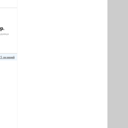
р.
одавца
25 позиций