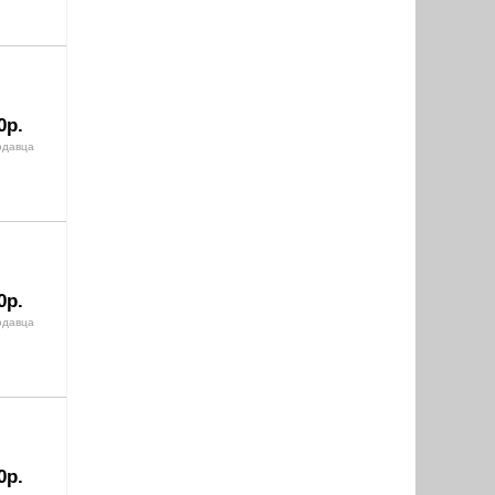
0р.
одавца
0р.
одавца
0р.