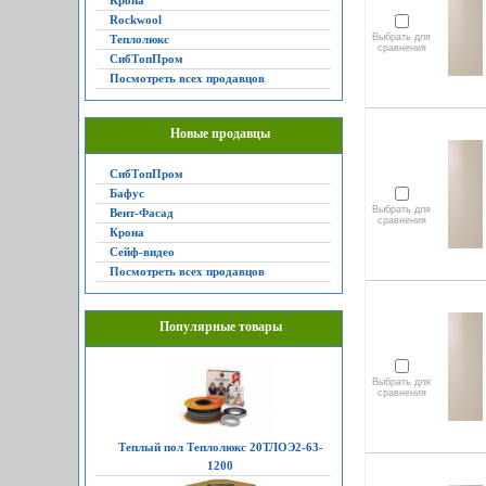
Крона
Rockwool
Выбрать для
Теплолюкс
сравнения
СибТопПром
Посмотреть всех продавцов
Новые продавцы
СибТопПром
Бафус
Выбрать для
Вент-Фасад
сравнения
Крона
Сейф-видео
Посмотреть всех продавцов
Популярные товары
Выбрать для
сравнения
Теплый пол Теплолюкс 20ТЛОЭ2-63-
1200