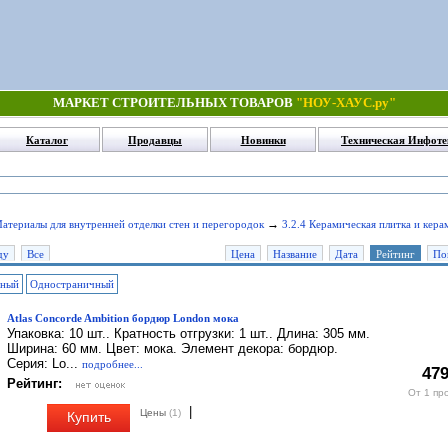
МАРКЕТ СТРОИТЕЛЬНЫХ ТОВАРОВ
"НОУ-ХАУС.ру"
Каталог
Продавцы
Новинки
Техническая Инфоте
→
Материалы для внутренней отделки стен и перегородок
3.2.4 Керамическая плитка и кер
ду
Все
Цена
Название
Дата
Рейтинг
По
чный
Одностраничный
Atlas Concorde Ambition бордюр London мока
Упаковка: 10 шт.. Кратность отгрузки: 1 шт.. Длина: 305 мм.
Ширина: 60 мм. Цвет: мока. Элемент декора: бордюр.
Серия: Lo...
подробнее...
479
Рейтинг:
От 1 пр
|
Цены
(1)
Купить