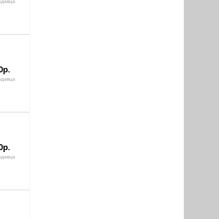
одавца
0р.
одавца
0р.
одавца