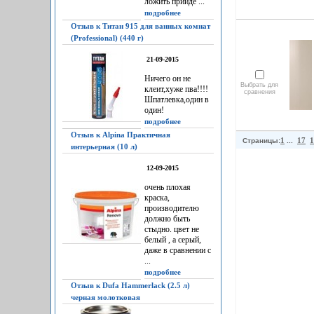
ложить прийдё ...
подробнее
Отзыв к Титан 915 для ванных комнат
(Professional) (440 г)
21-09-2015
Ничего он не
Выбрать для
клеит,хуже пва!!!!
сравнения
Шпатлевка,один в
один!
подробнее
Отзыв к Alpina Практичная
1
17
1
Страницы:
...
интерьерная (10 л)
12-09-2015
очень плохая
краска,
производителю
должно быть
стыдно. цвет не
белый , а серый,
даже в сравнении с
...
подробнее
Отзыв к Dufa Hammerlack (2.5 л)
черная молотковая