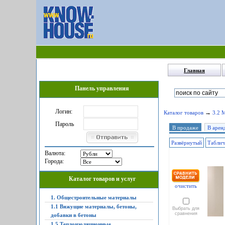
Главная
Панель управления
Логин:
→
Каталог товаров
3.2 
Пароль
В продаже
В арен
Развёрнутый
Табли
Валюта:
Города:
Каталог товаров и услуг
очистить
1. Общестроительные материалы
1.1 Вяжущие материалы, бетоны,
Выбрать для
сравнения
добавки в бетоны
1.5 Теплоизоляционные,