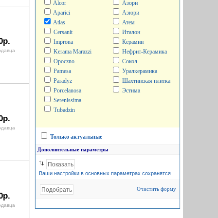
Alcor
Азори
Aparici
Азюри
Atlas
Атем
Cersanit
Италон
0р.
Improna
Керамин
одавца
Kerama Marazzi
Нефрит-Керамика
Opoczno
Сокол
Pamesa
Уралкерамика
Paradyz
Шахтинская плитка
Porcelanosa
Эстима
Serenissima
Tubadzin
0р.
одавца
Только актуальные
Дополнительные параметры
Ваши настройки в основных параметрах сохранятся
Очистить форму
0р.
одавца