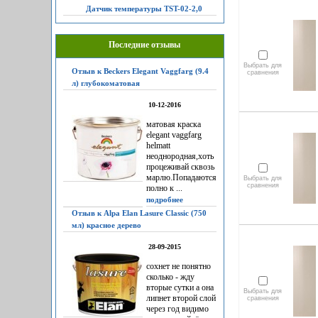
Датчик температуры TST-02-2,0
Последние отзывы
Выбрать для
Отзыв к Beckers Elegant Vaggfarg (9.4
сравнения
л) глубокоматовая
10-12-2016
матовая краска
elegant vaggfarg
helmatt
неоднородная,хоть
процеживай сквозь
марлю.Попадаются
Выбрать для
сравнения
полно к ...
подробнее
Отзыв к Alpa Elan Lasure Classic (750
мл) красное дерево
28-09-2015
сохнет не понятно
сколько - жду
вторые сутки а она
Выбрать для
липнет второй слой
сравнения
через год видимо