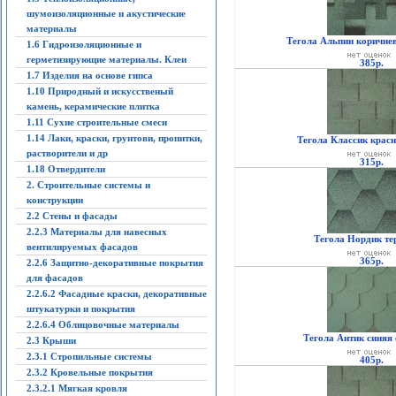
шумоизоляционные и акустические
материалы
Тегола Альпин коричне
1.6 Гидроизоляционные и
герметизирующие материалы. Клеи
385р.
1.7 Изделия на основе гипса
1.10 Природный и искусственый
камень, керамические плитка
1.11 Сухие строительные смеси
1.14 Лаки, краски, грунтови, пропитки,
Тегола Классик красн
растворители и др
315р.
1.18 Отвердители
2. Строительные системы и
конструкции
2.2 Стены и фасады
2.2.3 Материалы для навесных
Тегола Нордик те
вентилируемых фасадов
365р.
2.2.6 Защитно-декоративные покрытия
для фасадов
2.2.6.2 Фасадные краски, декоративные
штукатурки и покрытия
2.2.6.4 Облицовочные материалы
Тегола Антик синяя 
2.3 Крыши
2.3.1 Стропильные системы
405р.
2.3.2 Кровельные покрытия
2.3.2.1 Мягкая кровля