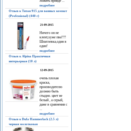
ложить прийдё ...
подробнее
Отзыв к Титан 915 для ванных комнат
(Professional) (440 г)
21-09-2015
Ничего он не
клеит,хуже пва!!!!
Шпатлевка,один в
один!
подробнее
Отзыв к Alpina Практичная
интерьерная (10 л)
12-09-2015
очень плохая
краска,
производителю
должно быть
стыдно. цвет не
белый , а серый,
даже в сравнении с
...
подробнее
Отзыв к Dufa Hammerlack (2.5 л)
черная молотковая