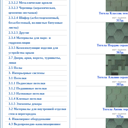
2.3.2.2 Металлические кровли
2.3.2.3 Черепица (керамическая,
цементно-песчаная)
Тегола Классик те
2.3.2.4 Шифер (асбестоцементный,
315р.
бесасбестовый, волнистые битумные
листы)
2.3.2.5 Другие
2.3.4 Материалы для паро- и
гидроизоляции
Тегола Нордик серая
2.3.5 Комплектующие изделия для
365р.
устройства крыш
2.7 Двери, арки, ворота, турникеты,
люки
2.5 Полы
3. Интерьерные системы
Тегола Альпин серая
3.1 Потолки
3.1.1 Подвесные потолки
385р.
3.1.2 Подшивные потолки
3.1.3 Натяжные потолки
3.1.4 Клеевые потолки
3.1.5 Элементы декора
3.2 Материалы для внутренней отделки
Тегола Антик тер
стен и перегородок
325р.
4. Инженерное оборудование
4.3 Водопроводно-канализационное