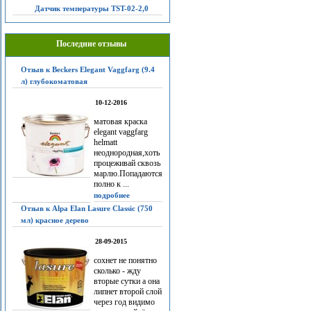
Датчик температуры TST-02-2,0
Последние отзывы
Отзыв к Beckers Elegant Vaggfarg (9.4
л) глубокоматовая
10-12-2016
матовая краска
elegant vaggfarg
helmatt
неоднородная,хоть
процеживай сквозь
марлю.Попадаются
полно к ...
подробнее
Отзыв к Alpa Elan Lasure Classic (750
мл) красное дерево
28-09-2015
сохнет не понятно
сколько - жду
вторые сутки а она
липнет второй слой
через год видимо