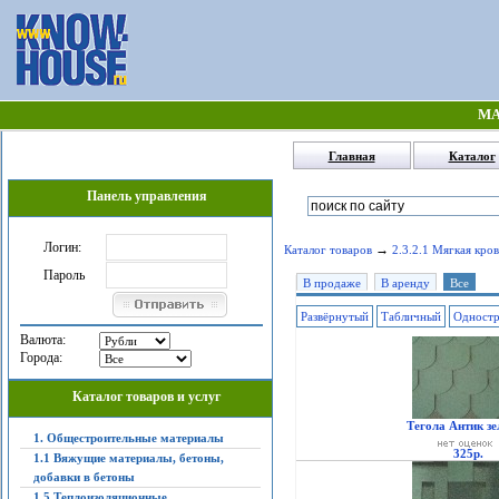
МА
Главная
Каталог
Панель управления
Логин:
→
Каталог товаров
2.3.2.1 Мягкая кров
Пароль
В продаже
В аренду
Все
Развёрнутый
Табличный
Одност
Валюта:
Города:
Каталог товаров и услуг
Тегола Антик зе
1. Общестроительные материалы
325р.
1.1 Вяжущие материалы, бетоны,
добавки в бетоны
1.5 Теплоизоляционные,