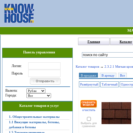
МА
Главная
Каталог
Панель управления
Логин:
→
Каталог товаров
2.3.2.1 Мягкая кров
Пароль
В продаже
В аренду
Все
Развёрнутый
Табличный
Одност
Валюта:
Города:
Каталог товаров и услуг
очистить
1. Общестроительные материалы
1.1 Вяжущие материалы, бетоны,
Выбрать для
сравнения
добавки в бетоны
1.5 Теплоизоляционные,