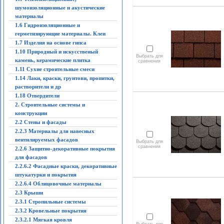
шумоизоляционные и акустические
материалы
1.6 Гидроизоляционные и
герметизирующие материалы. Клеи
1.7 Изделия на основе гипса
1.10 Природный и искусственый
Выбрать для
камень, керамические плитка
сравнения
1.11 Сухие строительные смеси
1.14 Лаки, краски, грунтови, пропитки,
растворители и др
1.18 Отвердители
2. Строительные системы и
конструкции
2.2 Стены и фасады
2.2.3 Материалы для навесных
вентилируемых фасадов
Выбрать для
сравнения
2.2.6 Защитно-декоративные покрытия
для фасадов
2.2.6.2 Фасадные краски, декоративные
штукатурки и покрытия
2.2.6.4 Облицовочные материалы
2.3 Крыши
2.3.1 Стропильные системы
2.3.2 Кровельные покрытия
2.3.2.1 Мягкая кровля