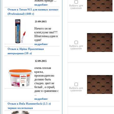
ложить прийдё ...
подробнее
Выбрать для
сравнения
Отзыв к Титан 915 для ванных комнат
(Professional) (440 г)
21-09-2015
Ничего он не
клеит,хуже пва!!!!
Шпатлевка,один в
один!
подробнее
Выбрать для
Отзыв к Alpina Практичная
сравнения
интерьерная (10 л)
12-09-2015
очень плохая
краска,
производителю
должно быть
стыдно. цвет не
белый , а серый,
Выбрать для
даже в сравнении с
сравнения
...
подробнее
Отзыв к Dufa Hammerlack (2.5 л)
черная молотковая