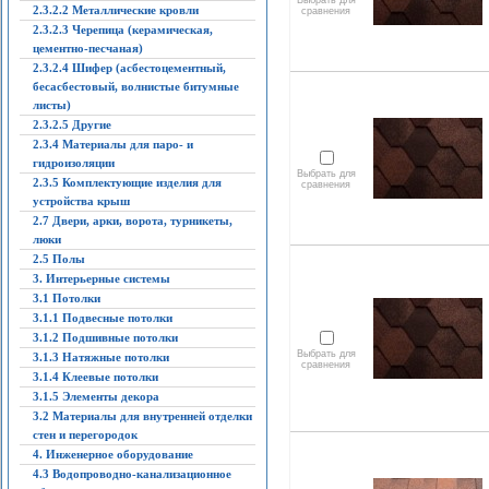
Выбрать для
2.3.2.2 Металлические кровли
сравнения
2.3.2.3 Черепица (керамическая,
цементно-песчаная)
2.3.2.4 Шифер (асбестоцементный,
бесасбестовый, волнистые битумные
листы)
2.3.2.5 Другие
2.3.4 Материалы для паро- и
гидроизоляции
Выбрать для
2.3.5 Комплектующие изделия для
сравнения
устройства крыш
2.7 Двери, арки, ворота, турникеты,
люки
2.5 Полы
3. Интерьерные системы
3.1 Потолки
3.1.1 Подвесные потолки
3.1.2 Подшивные потолки
Выбрать для
3.1.3 Натяжные потолки
сравнения
3.1.4 Клеевые потолки
3.1.5 Элементы декора
3.2 Материалы для внутренней отделки
стен и перегородок
4. Инженерное оборудование
4.3 Водопроводно-канализационное