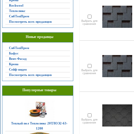
Крона
Rockwool
Теплолюкс
СибТопПром
Выбрать для
Посмотреть всех продавцов
сравнения
Новые продавцы
СибТопПром
Бафус
Вент-Фасад
Крона
Сейф-видео
Выбрать для
сравнения
Посмотреть всех продавцов
Популярные товары
Выбрать для
сравнения
Теплый пол Теплолюкс 20ТЛОЭ2-63-
1200