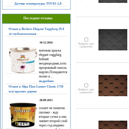
Датчик температуры TST-02-2,0
Последние отзывы
Отзыв к Beckers Elegant Vaggfarg (9.4
л) глубокоматовая
10-12-2016
Выбрать для
сравнения
матовая краска
elegant vaggfarg
helmatt
неоднородная,хоть
процеживай сквозь
марлю.Попадаются
полно к ...
подробнее
Отзыв к Alpa Elan Lasure Classic (750
Выбрать для
мл) красное дерево
сравнения
28-09-2015
сохнет не понятно
сколько - жду
вторые сутки а она
липнет второй слой
через год видимо