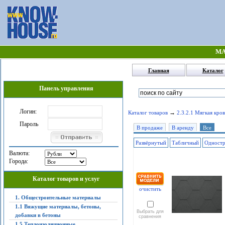
МА
Главная
Каталог
Панель управления
Логин:
→
Каталог товаров
2.3.2.1 Мягкая кров
Пароль
В продаже
В аренду
Все
Развёрнутый
Табличный
Одност
Валюта:
Города:
Каталог товаров и услуг
очистить
1. Общестроительные материалы
1.1 Вяжущие материалы, бетоны,
Выбрать для
добавки в бетоны
сравнения
1.5 Теплоизоляционные,