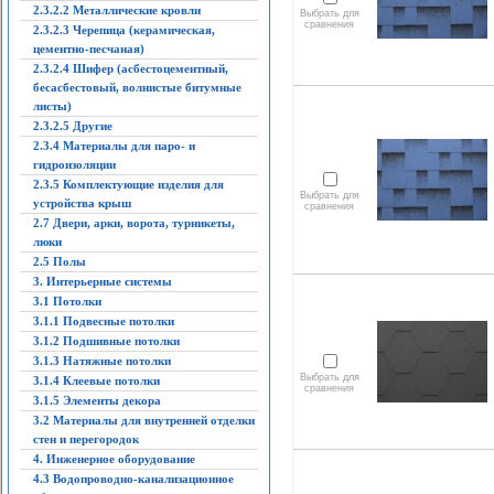
2.3.2.2 Металлические кровли
Выбрать для
сравнения
2.3.2.3 Черепица (керамическая,
цементно-песчаная)
2.3.2.4 Шифер (асбестоцементный,
бесасбестовый, волнистые битумные
листы)
2.3.2.5 Другие
2.3.4 Материалы для паро- и
гидроизоляции
2.3.5 Комплектующие изделия для
Выбрать для
устройства крыш
сравнения
2.7 Двери, арки, ворота, турникеты,
люки
2.5 Полы
3. Интерьерные системы
3.1 Потолки
3.1.1 Подвесные потолки
3.1.2 Подшивные потолки
3.1.3 Натяжные потолки
Выбрать для
3.1.4 Клеевые потолки
сравнения
3.1.5 Элементы декора
3.2 Материалы для внутренней отделки
стен и перегородок
4. Инженерное оборудование
4.3 Водопроводно-канализационное