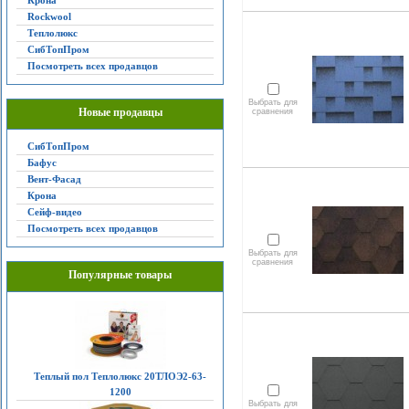
Крона
Rockwool
Теплолюкс
СибТопПром
Посмотреть всех продавцов
Выбрать для
Новые продавцы
сравнения
СибТопПром
Бафус
Вент-Фасад
Крона
Сейф-видео
Посмотреть всех продавцов
Выбрать для
сравнения
Популярные товары
Теплый пол Теплолюкс 20ТЛОЭ2-63-
1200
Выбрать для