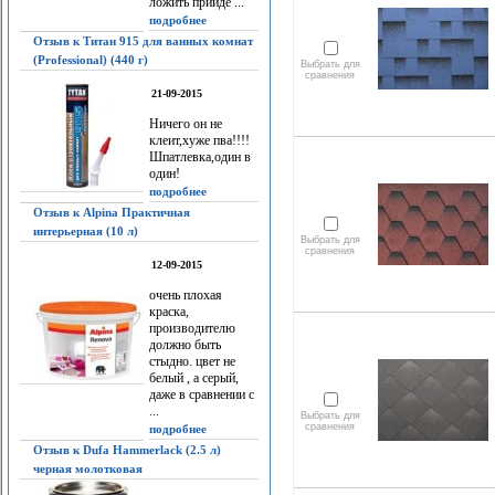
ложить прийдё ...
подробнее
Отзыв к Титан 915 для ванных комнат
(Professional) (440 г)
Выбрать для
сравнения
21-09-2015
Ничего он не
клеит,хуже пва!!!!
Шпатлевка,один в
один!
подробнее
Отзыв к Alpina Практичная
интерьерная (10 л)
Выбрать для
сравнения
12-09-2015
очень плохая
краска,
производителю
должно быть
стыдно. цвет не
белый , а серый,
даже в сравнении с
...
Выбрать для
сравнения
подробнее
Отзыв к Dufa Hammerlack (2.5 л)
черная молотковая