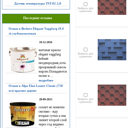
Датчик температуры TST-02-2,0
Выбрать для
сравнения
Последние отзывы
Отзыв к Beckers Elegant Vaggfarg (9.4
л) глубокоматовая
10-12-2016
матовая краска
elegant vaggfarg
Выбрать для
сравнения
helmatt
неоднородная,хоть
процеживай сквозь
марлю.Попадаются
полно к ...
подробнее
Отзыв к Alpa Elan Lasure Classic (750
мл) красное дерево
28-09-2015
Выбрать для
сравнения
сохнет не понятно
сколько - жду
вторые сутки а она
липнет второй слой
через год видимо