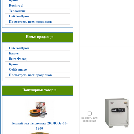
Крона
Rockwool
Теплолюкс
СибТопПром
Посмотреть всех продавцов
Новые продавцы
СибТопПром
Бафус
Вент-Фасад
Крона
Сейф-видео
Посмотреть всех продавцов
Популярные товары
Выбрать для
сравнения
Теплый пол Теплолюкс 20ТЛОЭ2-63-
1200