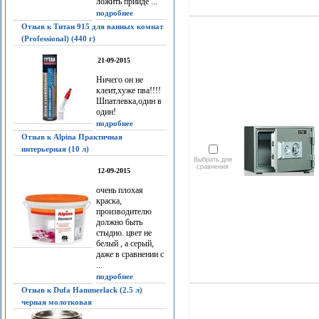
ложить прийдё ...
подробнее
Отзыв к Титан 915 для ванных комнат
(Professional) (440 г)
21-09-2015
Ничего он не
клеит,хуже пва!!!!
Шпатлевка,один в
один!
подробнее
Отзыв к Alpina Практичная
интерьерная (10 л)
Выбрать для
сравнения
12-09-2015
очень плохая
краска,
производителю
должно быть
стыдно. цвет не
белый , а серый,
даже в сравнении с
...
подробнее
Отзыв к Dufa Hammerlack (2.5 л)
черная молотковая