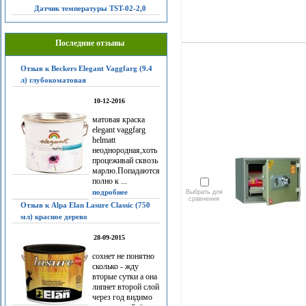
Датчик температуры TST-02-2,0
Последние отзывы
Отзыв к Beckers Elegant Vaggfarg (9.4
л) глубокоматовая
10-12-2016
матовая краска
elegant vaggfarg
helmatt
неоднородная,хоть
процеживай сквозь
марлю.Попадаются
полно к ...
подробнее
Выбрать для
сравнения
Отзыв к Alpa Elan Lasure Classic (750
мл) красное дерево
28-09-2015
сохнет не понятно
сколько - жду
вторые сутки а она
липнет второй слой
через год видимо