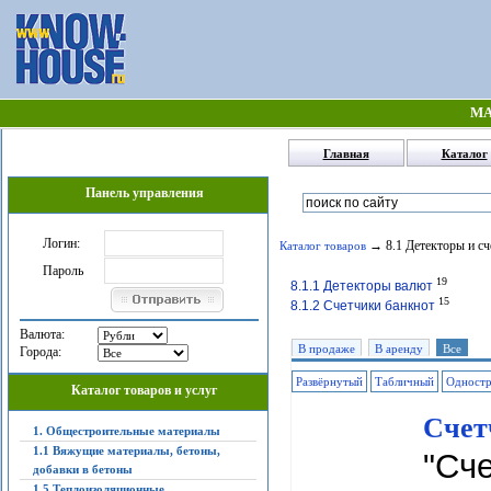
МА
Главная
Каталог
Панель управления
Логин:
→ 8.1 Детекторы и сч
Каталог товаров
Пароль
19
8.1.1 Детекторы валют
15
8.1.2 Счетчики банкнот
Валюта:
В продаже
В аренду
Все
Города:
Развёрнутый
Табличный
Одност
Каталог товаров и услуг
Счет
1. Общестроительные материалы
1.1 Вяжущие материалы, бетоны,
"Сч
добавки в бетоны
1.5 Теплоизоляционные,