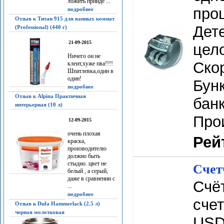
ложить прийдё ...
про
подробнее
Отзыв к Титан 915 для ванных комнат
Дете
(Professional) (440 г)
21-09-2015
цело
Ничего он не
Скор
клеит,хуже пва!!!!
Шпатлевка,один в
один!
Бунк
подробнее
Отзыв к Alpina Практичная
банк
интерьерная (10 л)
Про
12-09-2015
очень плохая
Рей
краска,
производителю
должно быть
стыдно. цвет не
Счет
белый , а серый,
даже в сравнении с
Счёт
...
подробнее
счет
Отзыв к Dufa Hammerlack (2.5 л)
черная молотковая
USD,