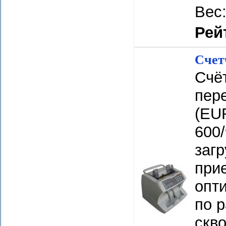
Вес:
Рей
Счет
Счёт
пер
(EU
600/
загр
прие
опти
по 
скв