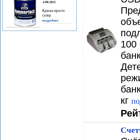
4-08-2015
Пре
Краска просто
супер
объ
подробнее
подл
100 
банк
Дет
реж
банк
кг
по
Рей
Счет