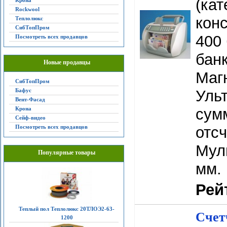
(кат
Крона
Rockwool
конс
Теплолюкс
СибТопПром
400 
Посмотреть всех продавцов
банк
Новые продавцы
Маг
СибТопПром
Бафус
Уль
Вент-Фасад
Крона
сум
Сейф-видео
Посмотреть всех продавцов
отсч
Мул
Популярные товары
мм. 
Рей
Теплый пол Теплолюкс 20ТЛОЭ2-63-
Счет
1200