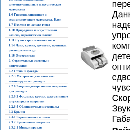
пер
шумоизоляционные и акустические
материалы
Дан
1.6 Гидроизоляционные и
герметизирующие материалы. Клеи
наде
1.7 Изделия на основе гипса
1.10 Природный и искусственый
упро
камень, керамические плитка
1.11 Сухие строительные смеси
ком
1.14 Лаки, краски, грунтови, пропитки,
растворители и др
дет
1.18 Отвердители
2. Строительные системы и
опти
конструкции
2.2 Стены и фасады
сдво
2.2.3 Материалы для навесных
вентилируемых фасадов
чувс
2.2.6 Защитно-декоративные покрытия
для фасадов
Скор
2.2.6.2 Фасадные краски, декоративные
штукатурки и покрытия
Зву
2.2.6.4 Облицовочные материалы
2.3 Крыши
Габа
2.3.1 Стропильные системы
2.3.2 Кровельные покрытия
2.3.2.1 Мягкая кровля