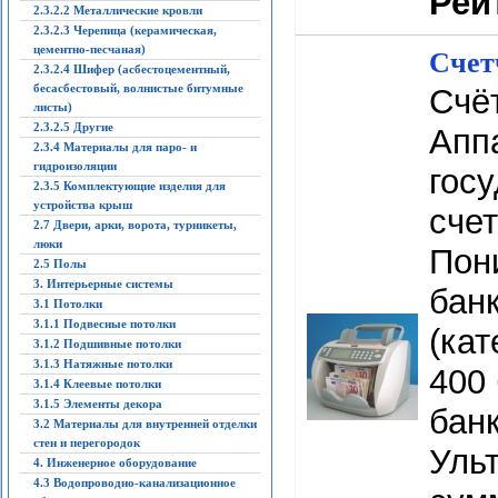
Рей
2.3.2.2 Металлические кровли
2.3.2.3 Черепица (керамическая,
цементно-песчаная)
Счет
2.3.2.4 Шифер (асбестоцементный,
бесасбестовый, волнистые битумные
Счёт
листы)
2.3.2.5 Другие
Апп
2.3.4 Материалы для паро- и
гидроизоляции
госу
2.3.5 Комплектующие изделия для
устройства крыш
счет
2.7 Двери, арки, ворота, турникеты,
люки
Пон
2.5 Полы
3. Интерьерные системы
бан
3.1 Потолки
3.1.1 Подвесные потолки
(кат
3.1.2 Подшивные потолки
3.1.3 Натяжные потолки
400 
3.1.4 Клеевые потолки
3.1.5 Элементы декора
банк
3.2 Материалы для внутренней отделки
стен и перегородок
Уль
4. Инженерное оборудование
4.3 Водопроводно-канализационное