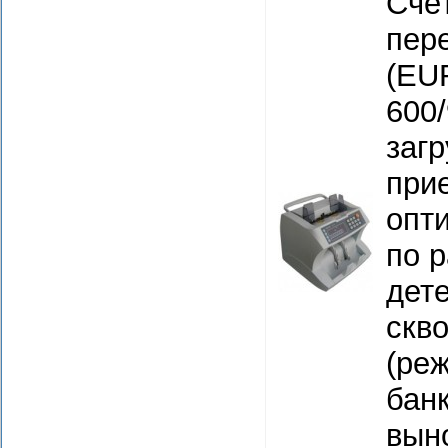
Счё
пер
(EU
600/
загр
прие
опти
по р
дет
скв
(реж
бан
вын