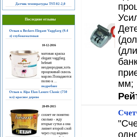
про
Датчик температуры TST-02-2,0
Уси
Последние отзывы
Дет
Отзыв к Beckers Elegant Vaggfarg (9.4
л) глубокоматовая
(до
10-12-2016
(дли
матовая краска
elegant vaggfarg
банк
helmatt
неоднородная,хоть
прие
процеживай сквозь
марлю.Попадаются
мм; 
полно к ...
подробнее
Отзыв к Alpa Elan Lasure Classic (750
Рей
мл) красное дерево
28-09-2015
Счет
сохнет не понятно
сколько - жду
"Сче
вторые сутки а она
липнет второй слой
одн
через год видимо