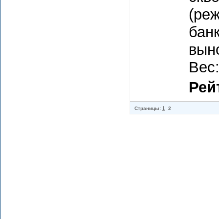
(реж
бан
вын
Вес:
Рей
1
Страницы:
2