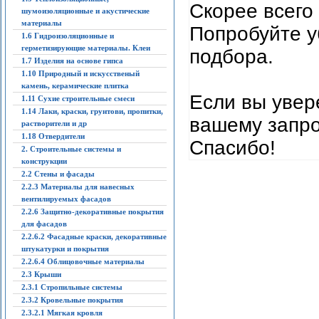
Скорее всего
шумоизоляционные и акустические
материалы
Попробуйте у
1.6 Гидроизоляционные и
герметизирующие материалы. Клеи
подбора.
1.7 Изделия на основе гипса
1.10 Природный и искусственый
камень, керамические плитка
Если вы увер
1.11 Сухие строительные смеси
1.14 Лаки, краски, грунтови, пропитки,
вашему запро
растворители и др
1.18 Отвердители
Спасибо!
2. Строительные системы и
конструкции
2.2 Стены и фасады
2.2.3 Материалы для навесных
вентилируемых фасадов
2.2.6 Защитно-декоративные покрытия
для фасадов
2.2.6.2 Фасадные краски, декоративные
штукатурки и покрытия
2.2.6.4 Облицовочные материалы
2.3 Крыши
2.3.1 Стропильные системы
2.3.2 Кровельные покрытия
2.3.2.1 Мягкая кровля