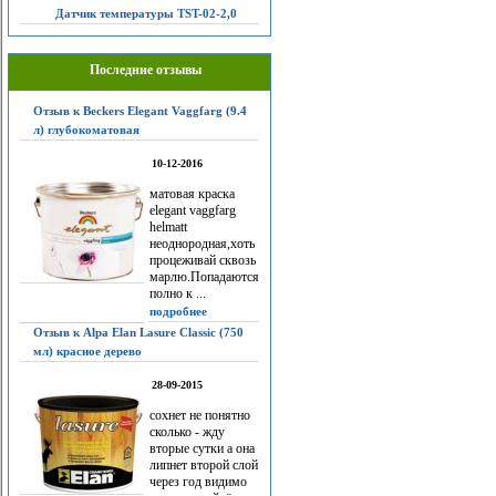
Датчик температуры TST-02-2,0
Последние отзывы
Отзыв к Beckers Elegant Vaggfarg (9.4
л) глубокоматовая
10-12-2016
матовая краска
elegant vaggfarg
helmatt
неоднородная,хоть
процеживай сквозь
марлю.Попадаются
полно к ...
подробнее
Отзыв к Alpa Elan Lasure Classic (750
мл) красное дерево
28-09-2015
сохнет не понятно
сколько - жду
вторые сутки а она
липнет второй слой
через год видимо