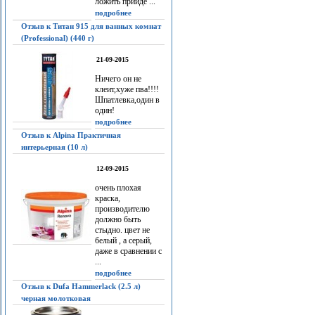
ложить прийдё ...
подробнее
Отзыв к Титан 915 для ванных комнат
(Professional) (440 г)
21-09-2015
Ничего он не
клеит,хуже пва!!!!
Шпатлевка,один в
один!
подробнее
Отзыв к Alpina Практичная
интерьерная (10 л)
12-09-2015
очень плохая
краска,
производителю
должно быть
стыдно. цвет не
белый , а серый,
даже в сравнении с
...
подробнее
Отзыв к Dufa Hammerlack (2.5 л)
черная молотковая