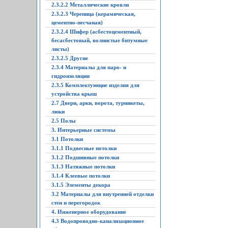
2.3.2.2 Металлические кровли
2.3.2.3 Черепица (керамическая,
цементно-песчаная)
2.3.2.4 Шифер (асбестоцементный,
бесасбестовый, волнистые битумные
листы)
2.3.2.5 Другие
2.3.4 Материалы для паро- и
гидроизоляции
2.3.5 Комплектующие изделия для
устройства крыш
2.7 Двери, арки, ворота, турникеты,
люки
2.5 Полы
3. Интерьерные системы
3.1 Потолки
3.1.1 Подвесные потолки
3.1.2 Подшивные потолки
3.1.3 Натяжные потолки
3.1.4 Клеевые потолки
3.1.5 Элементы декора
3.2 Материалы для внутренней отделки
стен и перегородок
4. Инженерное оборудование
4.3 Водопроводно-канализационное