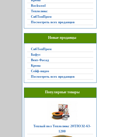
Крона
Rockwool
Теплолюкс
СибТопПром
Посмотреть всех продавцов
Новые продавцы
СибТопПром
Бафус
Вент-Фасад
Крона
Сейф-видео
Посмотреть всех продавцов
Популярные товары
Теплый пол Теплолюкс 20ТЛОЭ2-63-
1200