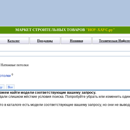
МАРКЕТ СТРОИТЕЛЬНЫХ ТОВАРОВ
"НОУ-ХАУС.ру"
Каталог
Продавцы
Новинки
Техническая Инфоте
 Натяжные потолки
0
отолки
ду
Все
можем найти модели соответствующие вашему запросу.
адали слишком жёсткие условия поиска. Попробуйте убрать или изменить оди
то в каталоге есть модели соответствующие вашему запросу, но они не вывод