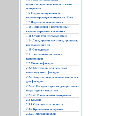
шумоизоляционные и акустические
материалы
1.6 Гидроизоляционные и
герметизирующие материалы. Клеи
1.7 Изделия на основе гипса
1.10 Природный и искусственый
камень, керамические плитка
1.11 Сухие строительные смеси
1.14 Лаки, краски, грунтови, пропитки,
растворители и др
1.18 Отвердители
2. Строительные системы и
конструкции
2.2 Стены и фасады
2.2.3 Материалы для навесных
вентилируемых фасадов
2.2.6 Защитно-декоративные покрытия
для фасадов
2.2.6.2 Фасадные краски, декоративные
штукатурки и покрытия
2.2.6.4 Облицовочные материалы
2.3 Крыши
2.3.1 Стропильные системы
2.3.2 Кровельные покрытия
2.3.2.1 Мягкая кровля