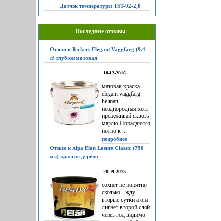
Датчик температуры TST-02-2,0
Последние отзывы
Отзыв к Beckers Elegant Vaggfarg (9.4
л) глубокоматовая
10-12-2016
матовая краска
elegant vaggfarg
helmatt
неоднородная,хоть
процеживай сквозь
марлю.Попадаются
полно к ...
подробнее
Отзыв к Alpa Elan Lasure Classic (750
мл) красное дерево
28-09-2015
сохнет не понятно
сколько - жду
вторые сутки а она
липнет второй слой
через год видимо