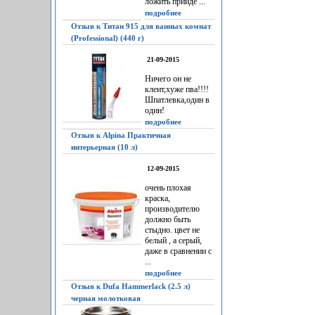
ложить прийдё ...
подробнее
Отзыв к Титан 915 для ванных комнат
(Professional) (440 г)
21-09-2015
Ничего он не
клеит,хуже пва!!!!
Шпатлевка,один в
один!
подробнее
Отзыв к Alpina Практичная
интерьерная (10 л)
12-09-2015
очень плохая
краска,
производителю
должно быть
стыдно. цвет не
белый , а серый,
даже в сравнении с
...
подробнее
Отзыв к Dufa Hammerlack (2.5 л)
черная молотковая