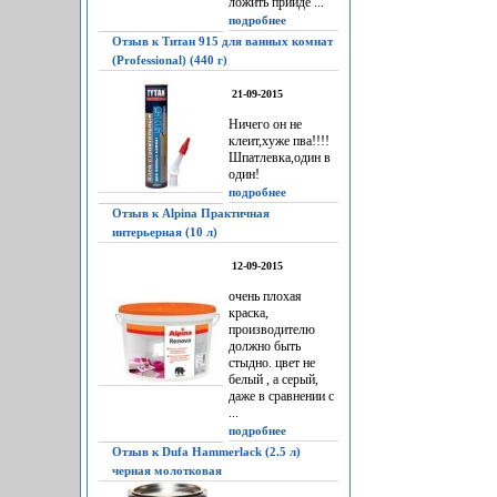
ложить прийдё ...
подробнее
Отзыв к Титан 915 для ванных комнат
(Professional) (440 г)
21-09-2015
Ничего он не
клеит,хуже пва!!!!
Шпатлевка,один в
один!
подробнее
Отзыв к Alpina Практичная
интерьерная (10 л)
12-09-2015
очень плохая
краска,
производителю
должно быть
стыдно. цвет не
белый , а серый,
даже в сравнении с
...
подробнее
Отзыв к Dufa Hammerlack (2.5 л)
черная молотковая