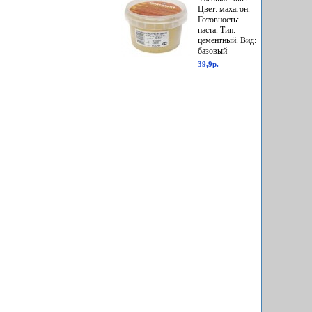
Цвет: махагон.
Готовность:
паста. Тип:
цементный. Вид:
базовый
39,9р.