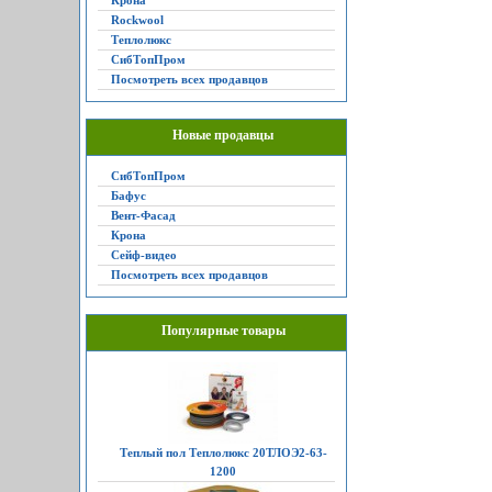
Крона
Rockwool
Теплолюкс
СибТопПром
Посмотреть всех продавцов
Новые продавцы
СибТопПром
Бафус
Вент-Фасад
Крона
Сейф-видео
Посмотреть всех продавцов
Популярные товары
Теплый пол Теплолюкс 20ТЛОЭ2-63-
1200