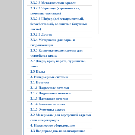
2.3.2.2 Металлические кровли
2.3.2.3 Черепица (керамическая,
цементно-песчаная)
2.3.2.4 Шифер (асбестоцементный,
бесасбестовый, волнистые битумные
листы)
2.3.2.5 Другие
2.3.4 Материалы для паро- и
гидроизоляции
2.3.5 Комплектующие изделия для
устройства крыш
2.7 Двери, арки, ворота, турникеты,
люки
2.5 Полы
3. Интерьерные системы
3.1 Потолки
3.1.1 Подвесные потолки
3.1.2 Подшивные потолки
3.1.3 Натяжные потолки
3.1.4 Клеевые потолки
3.1.5 Элементы декора
3.2 Материалы для внутренней отделки
стен и перегородок
4. Инженерное оборудование
4.3 Водопроводно-канализационное