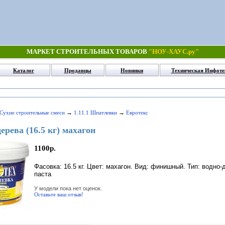
МАРКЕТ СТРОИТЕЛЬНЫХ ТОВАРОВ
"НОУ-ХАУС.ру"
Каталог
Продавцы
Новинки
Техническая Инфоте
→
→
 Сухие строительные смеси
1.11.1 Шпатлевки
Евротекс
ерева (16.5 кг) махагон
1100р.
Фасовка: 16.5 кг. Цвет: махагон. Вид: финишный. Тип: водно-
паста
У модели пока нет оценок.
Оставьте ваш отзыв!