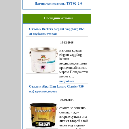
Датчик температуры TST-02-2,0
Последние отзывы
Отзыв к Beckers Elegant Vaggfarg (9.4
л) глубокоматовая
10-12-2016
матовая краска
elegant vaggfarg
helmatt
неоднородная,хоть
процеживай сквозь
марлю.Попадаются
полно к ...
подробнее
Отзыв к Alpa Elan Lasure Classic (750
мл) красное дерево
28-09-2015
сохнет не понятно
сколько - жду
вторые сутки а она
липнет второй слой
через год видимо