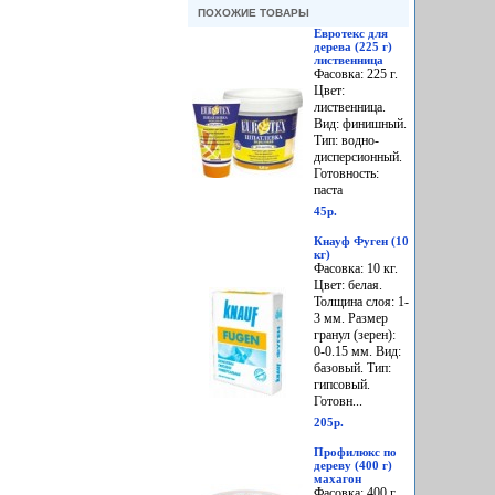
ПОХОЖИЕ ТОВАРЫ
Евротекс для
дерева (225 г)
лиственница
Фасовка: 225 г.
Цвет:
лиственница.
Вид: финишный.
Тип: водно-
дисперсионный.
Готовность:
паста
45р.
Кнауф Фуген (10
кг)
Фасовка: 10 кг.
Цвет: белая.
Толщина слоя: 1-
3 мм. Размер
гранул (зерен):
0-0.15 мм. Вид:
базовый. Тип:
гипсовый.
Готовн...
205р.
Профилюкс по
дереву (400 г)
махагон
Фасовка: 400 г.