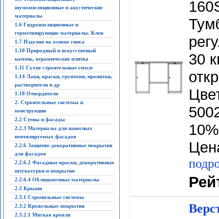
160
шумоизоляционные и акустические
материалы
Тум
1.6 Гидроизоляционные и
герметизирующие материалы. Клеи
рег
1.7 Изделия на основе гипса
1.10 Природный и искусственый
30 к
камень, керамические плитка
1.11 Сухие строительные смеси
отк
1.14 Лаки, краски, грунтови, пропитки,
растворители и др
Цве
1.18 Отвердители
2. Строительные системы и
5002
конструкции
2.2 Стены и фасады
10%
2.2.3 Материалы для навесных
вентилируемых фасадов
Цена
2.2.6 Защитно-декоративные покрытия
для фасадов
подро
2.2.6.2 Фасадные краски, декоративные
штукатурки и покрытия
Рей
2.2.6.4 Облицовочные материалы
2.3 Крыши
2.3.1 Стропильные системы
Верс
2.3.2 Кровельные покрытия
2.3.2.1 Мягкая кровля