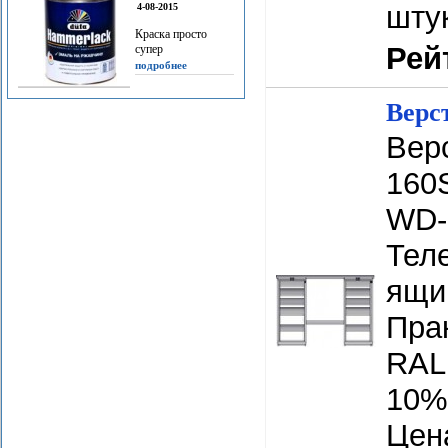
шту
4-08-2015
Краска просто
Рей
супер
подробнее
Верс
Вер
160
WD-
Тел
ящи
Прак
RAL 
10%
Цена