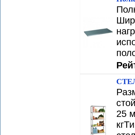
Пол
Шир
нагр
исп
поло
Рей
СТЕЛ
Разм
сто
25 м
кгТ