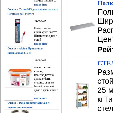
ложить прийдё ...
Полк
подробнее
Пол
Отзыв к Титан 915 для ванных комнат
(Professional) (440 г)
Шири
21-09-2015
Расп
Ничего он не
клеит,хуже пва!!!!
Шпатлевка,один в
Цен
один!
подробнее
Рей
Отзыв к Alpina Практичная
интерьерная (10 л)
12-09-2015
СТЕЛ
очень плохая
Разм
краска,
производителю
сто
должно быть
стыдно. цвет не
белый , а серый,
25 м
даже в сравнении с
...
кгТ
подробнее
Отзыв к Dufa Hammerlack (2.5 л)
стел
черная молотковая