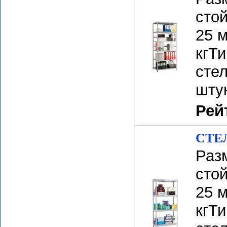
сто
25 м
кгТ
стел
шту
Рей
СТЕЛ
Разм
сто
25 м
кгТ