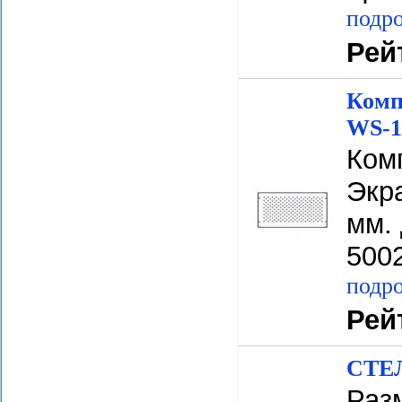
подро
Рей
Комп
WS-1
Ком
Экр
мм. 
500
подро
Рей
СТЕЛ
Разм