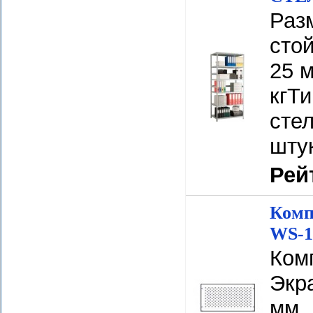
Разм
сто
25 м
кгТ
стел
шту
Рей
Комп
WS-1
Ком
Экр
мм. 