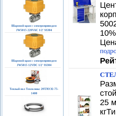
Цен
кор
5002
Шаровой кран с электроприводом
JW5015 220VAC 1/2' SS304
10%
Цена
подро
Рей
Шаровой кран с электроприводом
JW5015 12VDC 1/2' SS304
СТЕЛ
Разм
Теплый пол Теплолюкс 20ТЛОЭ2-75-
сто
1400
25 м
кгТ