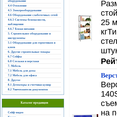
Разм
оборудование
4.4 Отопление
сто
4.5 Электрооборудование
4.6 Оборудование слаботочных сетей
25 м
4.6.5 Системы безопасности,
наблюдения
4.6.7 Блоки питания
кгТ
5. Строительное оборудование и
инструменты
стел
5.1 Оборудование для герметиков и
клеев
шту
6. Другие строительные товары
6.7 Сейфы
Рей
6.8 Стелажи и верстаки
7. Мебель
7.1 Мебель для дома
Верс
7.2 Мебель для офиса
8. Другое
Вер
8.1 Детекторы и счетчики купюр
8.2 Уничтожители документов
140
съе
Каталог продавцов
на п
Сейф-видео