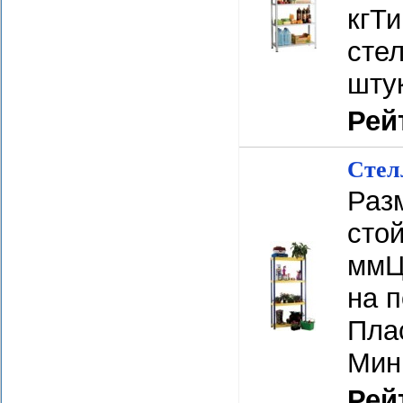
кгТ
стел
шту
Рей
Стел
Раз
сто
ммЦ
на п
Плас
Мин
Рей