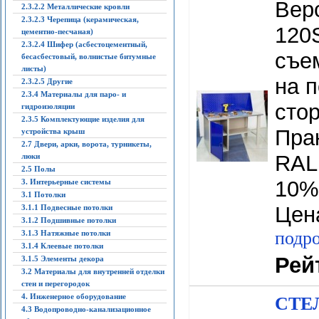
Вер
2.3.2.2 Металлические кровли
2.3.2.3 Черепица (керамическая,
120
цементно-песчаная)
2.3.2.4 Шифер (асбестоцементный,
съе
бесасбестовый, волнистые битумные
листы)
на п
2.3.2.5 Другие
2.3.4 Материалы для паро- и
сто
гидроизоляции
2.3.5 Комплектующие изделия для
Прак
устройства крыш
2.7 Двери, арки, ворота, турникеты,
RAL 
люки
2.5 Полы
10%
3. Интерьерные системы
3.1 Потолки
Цена
3.1.1 Подвесные потолки
3.1.2 Подшивные потолки
подро
3.1.3 Натяжные потолки
3.1.4 Клеевые потолки
Рей
3.1.5 Элементы декора
3.2 Материалы для внутренней отделки
стен и перегородок
4. Инженерное оборудование
СТЕЛ
4.3 Водопроводно-канализационное