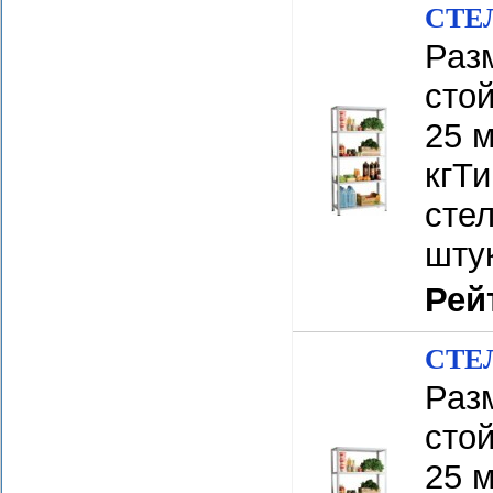
СТЕЛ
Разм
сто
25 м
кгТ
стел
шту
Рей
СТЕЛ
Разм
сто
25 м