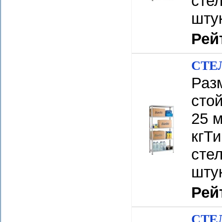
стел
шту
Рей
СТЕЛ
Разм
сто
25 м
кгТ
стел
шту
Рей
СТЕЛ