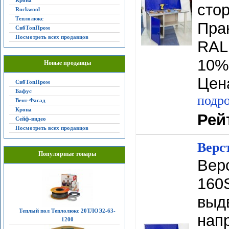
Крона
сто
Rockwool
Теплолюкс
Прак
СибТопПром
Посмотреть всех продавцов
RAL 
10%
Новые продавцы
Цена
СибТопПром
Бафус
подро
Вент-Фасад
Крона
Рей
Сейф-видео
Посмотреть всех продавцов
Верс
Популярные товары
Вер
160
выд
Теплый пол Теплолюкс 20ТЛОЭ2-63-
напр
1200