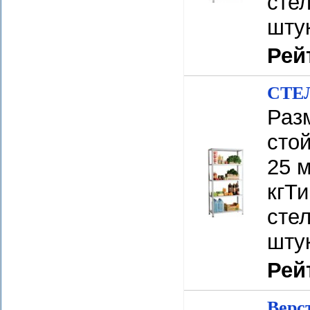
стел
шту
Рей
СТЕЛ
Разм
сто
25 м
кгТ
стел
шту
Рей
Верс