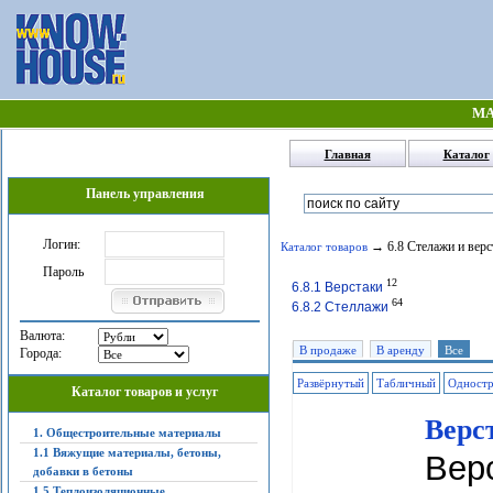
МА
Главная
Каталог
Панель управления
Логин:
→ 6.8 Стелажи и верс
Каталог товаров
Пароль
12
6.8.1 Верстаки
64
6.8.2 Стеллажи
Валюта:
В продаже
В аренду
Все
Города:
Развёрнутый
Табличный
Одност
Каталог товаров и услуг
Верс
1. Общестроительные материалы
1.1 Вяжущие материалы, бетоны,
Вер
добавки в бетоны
1.5 Теплоизоляционные,