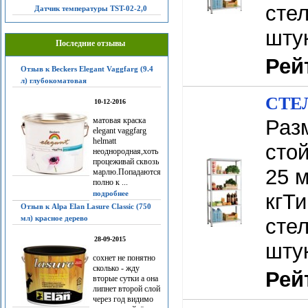
стел
Датчик температуры TST-02-2,0
шту
Последние отзывы
Рей
Отзыв к Beckers Elegant Vaggfarg (9.4
л) глубокоматовая
СТЕЛ
10-12-2016
матовая краска
Раз
elegant vaggfarg
helmatt
сто
неоднородная,хоть
процеживай сквозь
25 м
марлю.Попадаются
полно к ...
подробнее
кгТ
Отзыв к Alpa Elan Lasure Classic (750
мл) красное дерево
стел
28-09-2015
шту
сохнет не понятно
сколько - жду
Рей
вторые сутки а она
липнет второй слой
через год видимо