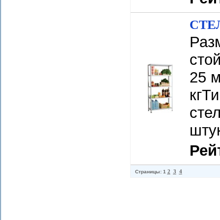
СТЕЛ
Раз
сто
25 м
кгТ
стел
шту
Рей
2
3
4
Страницы: 1