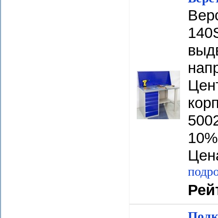
Вер
140
выд
напр
Цен
кор
5002
10%
Цена
подро
Рей
Полк