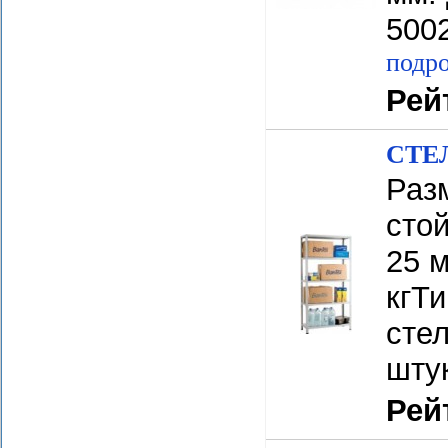
500
подро
Рей
СТЕЛ
Разм
сто
25 м
кгТ
стел
шту
Рей