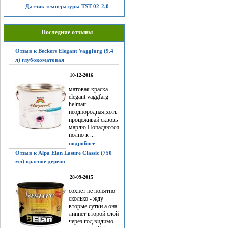
Датчик температуры TST-02-2,0
Последние отзывы
Отзыв к Beckers Elegant Vaggfarg (9.4
л) глубокоматовая
10-12-2016
матовая краска
elegant vaggfarg
helmatt
неоднородная,хоть
процеживай сквозь
марлю.Попадаются
полно к ...
подробнее
Отзыв к Alpa Elan Lasure Classic (750
мл) красное дерево
28-09-2015
сохнет не понятно
сколько - жду
вторые сутки а она
липнет второй слой
через год видимо