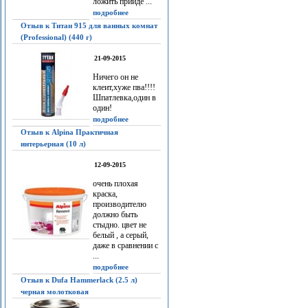
ложить прийдё ...
подробнее
Отзыв к Титан 915 для ванных комнат
(Professional) (440 г)
21-09-2015
Ничего он не
клеит,хуже пва!!!!
Шпатлевка,один в
один!
подробнее
Отзыв к Alpina Практичная
интерьерная (10 л)
12-09-2015
очень плохая
краска,
производителю
должно быть
стыдно. цвет не
белый , а серый,
даже в сравнении с
...
подробнее
Отзыв к Dufa Hammerlack (2.5 л)
черная молотковая