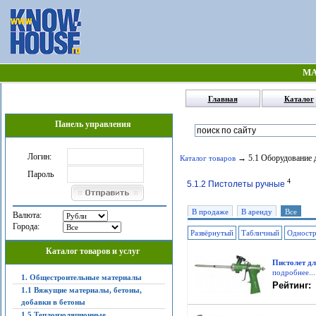
МА
Главная
Каталог
Панель управления
Логин:
→ 5.1 Оборудование д
Каталог товаров
Пароль
4
5.1.2 Пистолеты ручные
В продаже
В аренду
Все
Валюта:
Города:
Развёрнутый
Табличный
Одност
Каталог товаров и услуг
Пистолет д
подробнее...
1. Общестроительные материалы
Рейтинг:
1.1 Вяжущие материалы, бетоны,
добавки в бетоны
1.5 Теплоизоляционные,