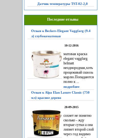
Датчик температуры TST-02-2,0
Последние отзывы
Отзыв к Beckers Elegant Vaggfarg (9.4
л) глубокоматовая
10-12-2016
матовая краска
elegant vaggfarg
helmatt
неоднородная,хоть
процеживай сквозь
марлю.Попадаются
полно к ...
подробнее
Отзыв к Alpa Elan Lasure Classic (750
мл) красное дерево
28-09-2015
сохнет не понятно
сколько - жду
вторые сутки а она
липнет второй слой
через год видимо