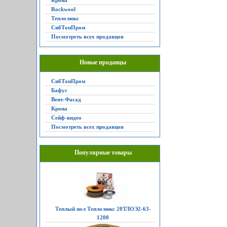
Крона
Rockwool
Теплолюкс
СибТопПром
Посмотреть всех продавцов
Новые продавцы
СибТопПром
Бафус
Вент-Фасад
Крона
Сейф-видео
Посмотреть всех продавцов
Популярные товары
Теплый пол Теплолюкс 20ТЛОЭ2-63-
1200