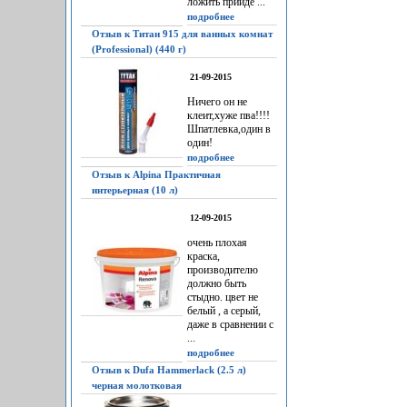
ложить прийдё ...
подробнее
Отзыв к Титан 915 для ванных комнат
(Professional) (440 г)
21-09-2015
Ничего он не
клеит,хуже пва!!!!
Шпатлевка,один в
один!
подробнее
Отзыв к Alpina Практичная
интерьерная (10 л)
12-09-2015
очень плохая
краска,
производителю
должно быть
стыдно. цвет не
белый , а серый,
даже в сравнении с
...
подробнее
Отзыв к Dufa Hammerlack (2.5 л)
черная молотковая