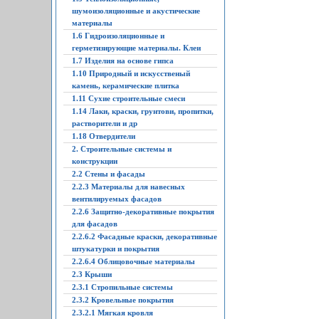
шумоизоляционные и акустические
материалы
1.6 Гидроизоляционные и
герметизирующие материалы. Клеи
1.7 Изделия на основе гипса
1.10 Природный и искусственый
камень, керамические плитка
1.11 Сухие строительные смеси
1.14 Лаки, краски, грунтови, пропитки,
растворители и др
1.18 Отвердители
2. Строительные системы и
конструкции
2.2 Стены и фасады
2.2.3 Материалы для навесных
вентилируемых фасадов
2.2.6 Защитно-декоративные покрытия
для фасадов
2.2.6.2 Фасадные краски, декоративные
штукатурки и покрытия
2.2.6.4 Облицовочные материалы
2.3 Крыши
2.3.1 Стропильные системы
2.3.2 Кровельные покрытия
2.3.2.1 Мягкая кровля