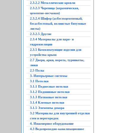
2.3.2.2 Металлические кровли
2.3.2.3 Черепица (керамическая,
цементно-песчаная)
2.3.2.4 Шифер (асбестоцементный,
бесасбестовый, волнистые битумные
листы)
2.3.2.5 Другие
2.3.4 Материалы для паро- и
гидроизоляции
2.3.5 Комплектующие изделия для
устройства крыш
2.7 Двери, арки, ворота, турникеты,
люки
2.5 Полы
3. Интерьерные системы
3.1 Потолки
3.1.1 Подвесные потолки
3.1.2 Подшивные потолки
3.1.3 Натяжные потолки
3.1.4 Клеевые потолки
3.1.5 Элементы декора
3.2 Материалы для внутренней отделки
стен и перегородок
4. Инженерное оборудование
4.3 Водопроводно-канализационное