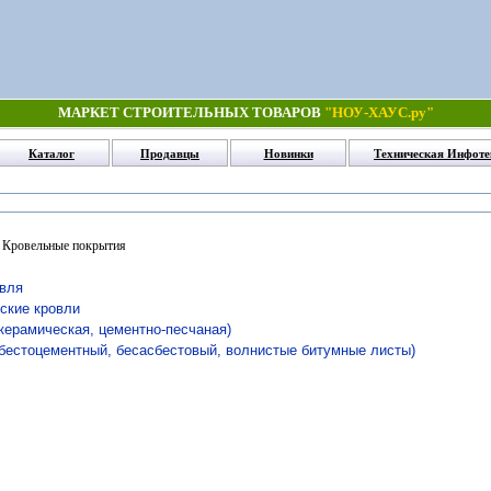
МАРКЕТ СТРОИТЕЛЬНЫХ ТОВАРОВ
"НОУ-ХАУС.ру"
Каталог
Продавцы
Новинки
Техническая Инфоте
 Кровельные покрытия
овля
еские кровли
(керамическая, цементно-песчаная)
сбестоцементный, бесасбестовый, волнистые битумные листы)