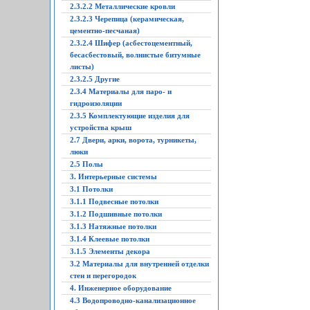
2.3.2.2 Металлические кровли
2.3.2.3 Черепица (керамическая,
цементно-песчаная)
2.3.2.4 Шифер (асбестоцементный,
бесасбестовый, волнистые битумные
листы)
2.3.2.5 Другие
2.3.4 Материалы для паро- и
гидроизоляции
2.3.5 Комплектующие изделия для
устройства крыш
2.7 Двери, арки, ворота, турникеты,
люки
2.5 Полы
3. Интерьерные системы
3.1 Потолки
3.1.1 Подвесные потолки
3.1.2 Подшивные потолки
3.1.3 Натяжные потолки
3.1.4 Клеевые потолки
3.1.5 Элементы декора
3.2 Материалы для внутренней отделки
стен и перегородок
4. Инженерное оборудование
4.3 Водопроводно-канализационное