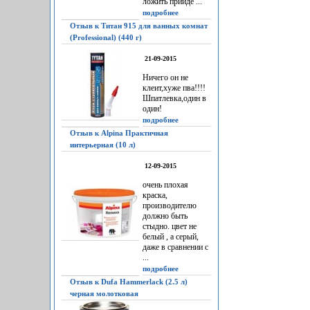
ложить прийдё ...
подробнее
Отзыв к Титан 915 для ванных комнат
(Professional) (440 г)
21-09-2015
Ничего он не
клеит,хуже пва!!!!
Шпатлевка,один в
один!
подробнее
Отзыв к Alpina Практичная
интерьерная (10 л)
12-09-2015
очень плохая
краска,
производителю
должно быть
стыдно. цвет не
белый , а серый,
даже в сравнении с
...
подробнее
Отзыв к Dufa Hammerlack (2.5 л)
черная молотковая