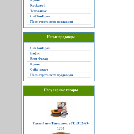
Крона
Rockwool
Теплолюкс
СибТопПром
Посмотреть всех продавцов
Новые продавцы
СибТопПром
Бафус
Вент-Фасад
Крона
Сейф-видео
Посмотреть всех продавцов
Популярные товары
Теплый пол Теплолюкс 20ТЛОЭ2-63-
1200