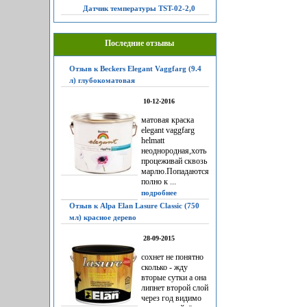
Датчик температуры TST-02-2,0
Последние отзывы
Отзыв к Beckers Elegant Vaggfarg (9.4
л) глубокоматовая
10-12-2016
матовая краска
elegant vaggfarg
helmatt
неоднородная,хоть
процеживай сквозь
марлю.Попадаются
полно к ...
подробнее
Отзыв к Alpa Elan Lasure Classic (750
мл) красное дерево
28-09-2015
сохнет не понятно
сколько - жду
вторые сутки а она
липнет второй слой
через год видимо