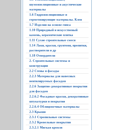
шумоизоляционные и акустические
материалы
1.6 Гидроизоляционные и
герметизирующие материалы. Клеи
1.7 Изделия на основе гипса
1.10 Природный и искусственый
камень, керамические плитка
1.11 Сухие строительные смеси
1.14 Лаки, краски, грунтови, пропитки,
растворители и др
1.18 Отвердители
2. Строительные системы и
конструкции
2.2 Стены и фасады
2.2.3 Материалы для навесных
вентилируемых фасадов
2.2.6 Защитно-декоративные покрытия
для фасадов
2.2.6.2 Фасадные краски, декоративные
штукатурки и покрытия
2.2.6.4 Облицовочные материалы
2.3 Крыши
2.3.1 Стропильные системы
2.3.2 Кровельные покрытия
2.3.2.1 Мягкая кровля