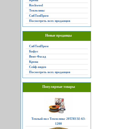
Крона
Rockwool
Теплолюкс
СибТопПром
Посмотреть всех продавцов
Новые продавцы
СибТопПром
Бафус
Вент-Фасад
Крона
Сейф-видео
Посмотреть всех продавцов
Популярные товары
Теплый пол Теплолюкс 20ТЛОЭ2-63-
1200