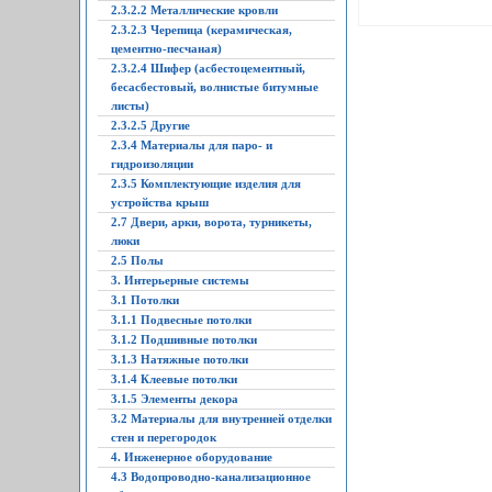
2.3.2.2 Металлические кровли
2.3.2.3 Черепица (керамическая,
цементно-песчаная)
2.3.2.4 Шифер (асбестоцементный,
бесасбестовый, волнистые битумные
листы)
2.3.2.5 Другие
2.3.4 Материалы для паро- и
гидроизоляции
2.3.5 Комплектующие изделия для
устройства крыш
2.7 Двери, арки, ворота, турникеты,
люки
2.5 Полы
3. Интерьерные системы
3.1 Потолки
3.1.1 Подвесные потолки
3.1.2 Подшивные потолки
3.1.3 Натяжные потолки
3.1.4 Клеевые потолки
3.1.5 Элементы декора
3.2 Материалы для внутренней отделки
стен и перегородок
4. Инженерное оборудование
4.3 Водопроводно-канализационное