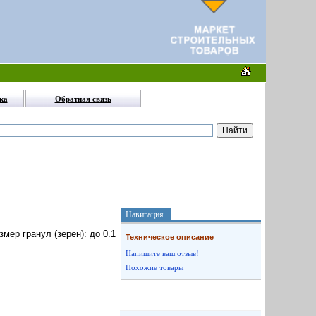
ка
Обратная связь
Навигация
мер гранул (зерен): до 0.1
Техническое описание
Напишите ваш отзыв!
Похожие товары