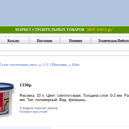
МАРКЕТ СТРОИТЕЛЬНЫХ ТОВАРОВ
"НОУ-ХАУС.ру"
Каталог
Продавцы
Новинки
Техническая Инфоте
→
→
 Сухие строительные смеси
1.11.1 Шпатлевки
Kiilto
1330р.
Фасовка: 10 л. Цвет: светло-серая. Толщина слоя: 0-2 мм. Раз
мм. Тип: полимерный. Вид: финишны...
У модели пока нет оценок.
Оставьте ваш отзыв!