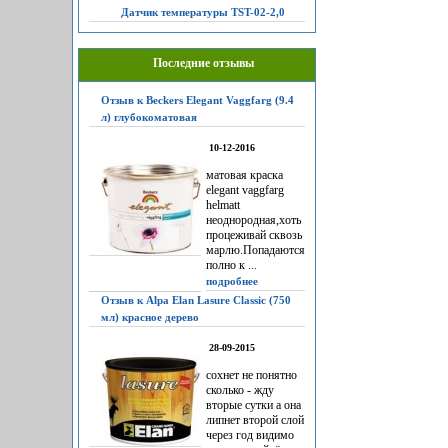
Датчик температуры TST-02-2,0
Последние отзывы
Отзыв к Beckers Elegant Vaggfarg (9.4
л) глубокоматовая
10-12-2016
матовая краска
elegant vaggfarg
helmatt
неоднородная,хоть
процеживай сквозь
марлю.Попадаются
полно к ...
подробнее
Отзыв к Alpa Elan Lasure Classic (750
мл) красное дерево
28-09-2015
сохнет не понятно
сколько - жду
вторые сутки а она
липнет второй слой
через год видимо