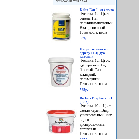
ПОХОЖИЕ ТОВАРЫ
Kiilto Гап (1 л) береза
Фасовка: 1 л. Цвет:
береза. Тип:
поливинилацетатный.
Вид: финишный.
Готовность: паста
389р.
Петри Готовая по
дереву (1 л) дуб
красный
Фасовка: 1 л. Цвет:
дуб красный. Вид:
базовый. Тип:
алкидный,
полимерный.
Готовность: паста
565р.
Beckers Breplasta LH
(10 л)
Фасовка: 10 л. Цвет:
светло-серая. Вид:
универсальный. Тип:
водно-
дисперсионный,
латексный.
Готовность: паста