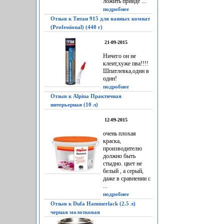
ложить прийдё ...
подробнее
Отзыв к Титан 915 для ванных комнат
(Professional) (440 г)
21-09-2015
Ничего он не
клеит,хуже пва!!!!
Шпатлевка,один в
один!
подробнее
Отзыв к Alpina Практичная
интерьерная (10 л)
12-09-2015
очень плохая
краска,
производителю
должно быть
стыдно. цвет не
белый , а серый,
даже в сравнении с
...
подробнее
Отзыв к Dufa Hammerlack (2.5 л)
черная молотковая