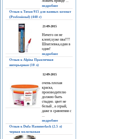
ложить прийдё ...
подробнее
Отзыв к Титан 915 для ванных комнат
(Professional) (440 г)
21-09-2015
Ничего он не
клеит,хуже пва!!!!
Шпатлевка,один в
один!
подробнее
Отзыв к Alpina Практичная
интерьерная (10 л)
12-09-2015
очень плохая
краска,
производителю
должно быть
стыдно. цвет не
белый , а серый,
даже в сравнении с
...
подробнее
Отзыв к Dufa Hammerlack (2.5 л)
черная молотковая