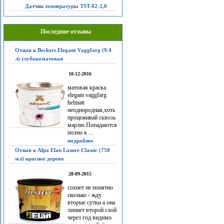
Датчик температуры TST-02-2,0
Последние отзывы
Отзыв к Beckers Elegant Vaggfarg (9.4
л) глубокоматовая
10-12-2016
матовая краска
elegant vaggfarg
helmatt
неоднородная,хоть
процеживай сквозь
марлю.Попадаются
полно к ...
подробнее
Отзыв к Alpa Elan Lasure Classic (750
мл) красное дерево
28-09-2015
сохнет не понятно
сколько - жду
вторые сутки а она
липнет второй слой
через год видимо