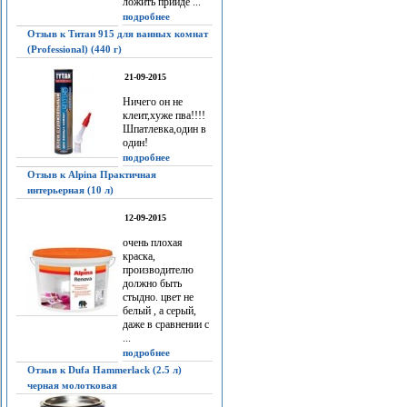
ложить прийдё ...
подробнее
Отзыв к Титан 915 для ванных комнат
(Professional) (440 г)
21-09-2015
Ничего он не
клеит,хуже пва!!!!
Шпатлевка,один в
один!
подробнее
Отзыв к Alpina Практичная
интерьерная (10 л)
12-09-2015
очень плохая
краска,
производителю
должно быть
стыдно. цвет не
белый , а серый,
даже в сравнении с
...
подробнее
Отзыв к Dufa Hammerlack (2.5 л)
черная молотковая