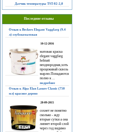
Датчик температуры TST-02-2,0
Последние отзывы
Отзыв к Beckers Elegant Vaggfarg (9.4
л) глубокоматовая
10-12-2016
матовая краска
elegant vaggfarg
helmatt
неоднородная,хоть
процеживай сквозь
марлю.Попадаются
полно к ...
подробнее
Отзыв к Alpa Elan Lasure Classic (750
мл) красное дерево
28-09-2015
сохнет не понятно
сколько - жду
вторые сутки а она
липнет второй слой
через год видимо