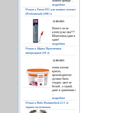
ложить прийдё ...
подробнее
Отзыв к Титан 915 для ванных комнат
(Professional) (440 г)
21-09-2015
Ничего он не
клеит,хуже пва!!!!
Шпатлевка,один в
один!
подробнее
Отзыв к Alpina Практичная
интерьерная (10 л)
12-09-2015
очень плохая
краска,
производителю
должно быть
стыдно. цвет не
белый , а серый,
даже в сравнении с
...
подробнее
Отзыв к Dufa Hammerlack (2.5 л)
черная молотковая