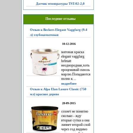
Датчик температуры TST-02-2,0
Последние отзывы
Отзыв к Beckers Elegant Vaggfarg (9.4
л) глубокоматовая
10-12-2016
матовая краска
elegant vaggfarg
helmatt
неоднородная,хоть
процеживай сквозь
марлю.Попадаются
полно к ...
подробнее
Отзыв к Alpa Elan Lasure Classic (750
мл) красное дерево
28-09-2015
сохнет не понятно
сколько - жду
вторые сутки а она
липнет второй слой
через год видимо