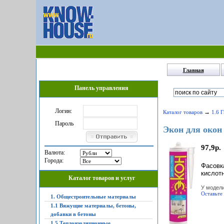
Главная
Панель управления
Логин:
→
Каталог товаров
1.6 
Пароль
Экон для окон 
97,9р.
Валюта:
Города:
Фасовка
кислотн
Каталог товаров и услуг
У модели
Оставьте
1. Общестроительные материалы
1.1 Вяжущие материалы, бетоны,
добавки в бетоны
1.5 Теплоизоляционные,