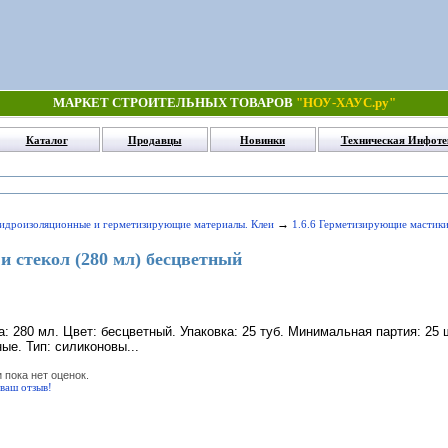
МАРКЕТ СТРОИТЕЛЬНЫХ ТОВАРОВ
"НОУ-ХАУС.ру"
Каталог
Продавцы
Новинки
Техническая Инфоте
→
Гидроизоляционные и герметизирующие материалы. Клеи
1.6.6 Герметизирующие мастик
и стекол (280 мл) бесцветный
: 280 мл. Цвет: бесцветный. Упаковка: 25 туб. Минимальная партия: 25 
ые. Тип: силиконовы...
 пока нет оценок.
 ваш отзыв!