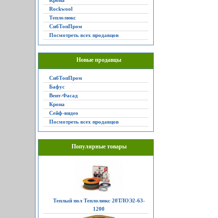
Крона
Rockwool
Теплолюкс
СибТопПром
Посмотреть всех продавцов
Новые продавцы
СибТопПром
Бафус
Вент-Фасад
Крона
Сейф-видео
Посмотреть всех продавцов
Популярные товары
Теплый пол Теплолюкс 20ТЛОЭ2-63-
1200