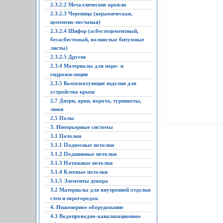
2.3.2.2 Металлические кровли
2.3.2.3 Черепица (керамическая,
цементно-песчаная)
2.3.2.4 Шифер (асбестоцементный,
бесасбестовый, волнистые битумные
листы)
2.3.2.5 Другие
2.3.4 Материалы для паро- и
гидроизоляции
2.3.5 Комплектующие изделия для
устройства крыш
2.7 Двери, арки, ворота, турникеты,
люки
2.5 Полы
3. Интерьерные системы
3.1 Потолки
3.1.1 Подвесные потолки
3.1.2 Подшивные потолки
3.1.3 Натяжные потолки
3.1.4 Клеевые потолки
3.1.5 Элементы декора
3.2 Материалы для внутренней отделки
стен и перегородок
4. Инженерное оборудование
4.3 Водопроводно-канализационное