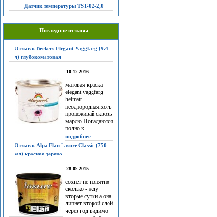
Датчик температуры TST-02-2,0
Последние отзывы
Отзыв к Beckers Elegant Vaggfarg (9.4
л) глубокоматовая
10-12-2016
матовая краска
elegant vaggfarg
helmatt
неоднородная,хоть
процеживай сквозь
марлю.Попадаются
полно к ...
подробнее
Отзыв к Alpa Elan Lasure Classic (750
мл) красное дерево
28-09-2015
сохнет не понятно
сколько - жду
вторые сутки а она
липнет второй слой
через год видимо