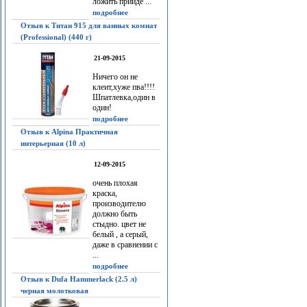
ложить прийдё ...
подробнее
Отзыв к Титан 915 для ванных комнат
(Professional) (440 г)
21-09-2015
Ничего он не
клеит,хуже пва!!!!
Шпатлевка,один в
один!
подробнее
Отзыв к Alpina Практичная
интерьерная (10 л)
12-09-2015
очень плохая
краска,
производителю
должно быть
стыдно. цвет не
белый , а серый,
даже в сравнении с
...
подробнее
Отзыв к Dufa Hammerlack (2.5 л)
черная молотковая