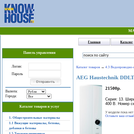
МА
Главная
Каталог
Панель управления
Логин:
→
Каталог товаров
4.3 Водопроводно-
Пароль
AEG Haustechnik DDLT 
21500р.
Валюта:
Города:
Серия: 13. Шир
400 В. Номер се
Каталог товаров и услуг
У модели пока нет
Оставьте ваш отзыв
1. Общестроительные материалы
1.1 Вяжущие материалы, бетоны,
добавки в бетоны
1.5 Теплоизоляционные,