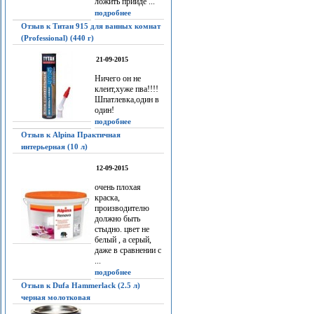
ложить прийдё ...
подробнее
Отзыв к Титан 915 для ванных комнат
(Professional) (440 г)
21-09-2015
Ничего он не
клеит,хуже пва!!!!
Шпатлевка,один в
один!
подробнее
Отзыв к Alpina Практичная
интерьерная (10 л)
12-09-2015
очень плохая
краска,
производителю
должно быть
стыдно. цвет не
белый , а серый,
даже в сравнении с
...
подробнее
Отзыв к Dufa Hammerlack (2.5 л)
черная молотковая