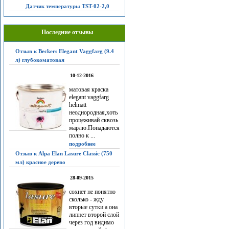
Датчик температуры TST-02-2,0
Последние отзывы
Отзыв к Beckers Elegant Vaggfarg (9.4
л) глубокоматовая
10-12-2016
матовая краска
elegant vaggfarg
helmatt
неоднородная,хоть
процеживай сквозь
марлю.Попадаются
полно к ...
подробнее
Отзыв к Alpa Elan Lasure Classic (750
мл) красное дерево
28-09-2015
сохнет не понятно
сколько - жду
вторые сутки а она
липнет второй слой
через год видимо