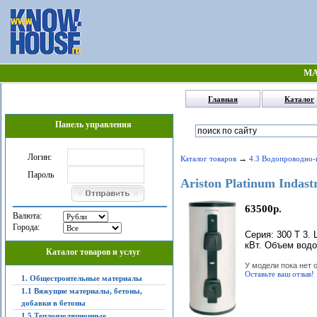
МА
Главная
Каталог
Панель управления
Логин:
→
Каталог товаров
4.3 Водопроводно-
Пароль
Ariston Platinum Indastr
63500р.
Валюта:
Города:
Серия: 300 T 3.
кВт. Объем водон
Каталог товаров и услуг
У модели пока нет 
Оставьте ваш отзыв!
1. Общестроительные материалы
1.1 Вяжущие материалы, бетоны,
добавки в бетоны
1.5 Теплоизоляционные,