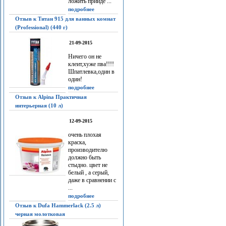
ложить прийдё ...
подробнее
Отзыв к Титан 915 для ванных комнат
(Professional) (440 г)
21-09-2015
Ничего он не
клеит,хуже пва!!!!
Шпатлевка,один в
один!
подробнее
Отзыв к Alpina Практичная
интерьерная (10 л)
12-09-2015
очень плохая
краска,
производителю
должно быть
стыдно. цвет не
белый , а серый,
даже в сравнении с
...
подробнее
Отзыв к Dufa Hammerlack (2.5 л)
черная молотковая