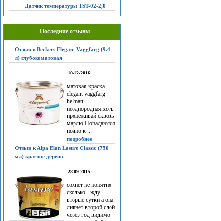
Датчик температуры TST-02-2,0
Последние отзывы
Отзыв к Beckers Elegant Vaggfarg (9.4
л) глубокоматовая
10-12-2016
матовая краска
elegant vaggfarg
helmatt
неоднородная,хоть
процеживай сквозь
марлю.Попадаются
полно к ...
подробнее
Отзыв к Alpa Elan Lasure Classic (750
мл) красное дерево
28-09-2015
сохнет не понятно
сколько - жду
вторые сутки а она
липнет второй слой
через год видимо