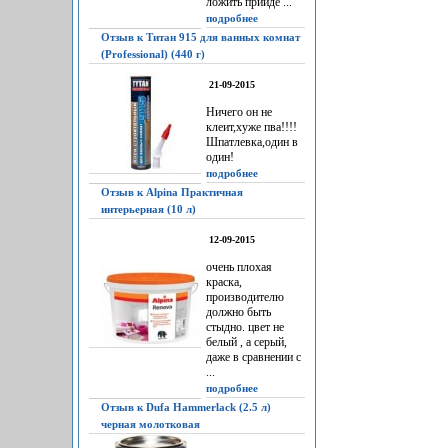
ложить прийдё ...
подробнее
Отзыв к Титан 915 для ванных комнат
(Professional) (440 г)
21-09-2015
Ничего он не
клеит,хуже пва!!!!
Шпатлевка,один в
один!
подробнее
Отзыв к Alpina Практичная
интерьерная (10 л)
12-09-2015
очень плохая
краска,
производителю
должно быть
стыдно. цвет не
белый , а серый,
даже в сравнении с
...
подробнее
Отзыв к Dufa Hammerlack (2.5 л)
черная молотковая