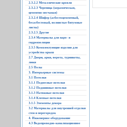
2.3.2.2 Металлические кровли
2.3.2.3 Черепица (керамическая,
цементно-песчаная)
2.3.2.4 Шифер (асбестоцементный,
бесасбестовый, волнистые битумные
листы)
2.3.2.5 Другие
2.3.4 Материалы для паро- и
гидроизоляции
2.3.5 Комплектующие изделия для
устройства крыш
2.7 Двери, арки, ворота, турникеты,
люки
2.5 Полы
3. Интерьерные системы
3.1 Потолки
3.1.1 Подвесные потолки
3.1.2 Подшивные потолки
3.1.3 Натяжные потолки
3.1.4 Клеевые потолки
3.1.5 Элементы декора
3.2 Материалы для внутренней отделки
стен и перегородок
4. Инженерное оборудование
4.3 Водопроводно-канализационное