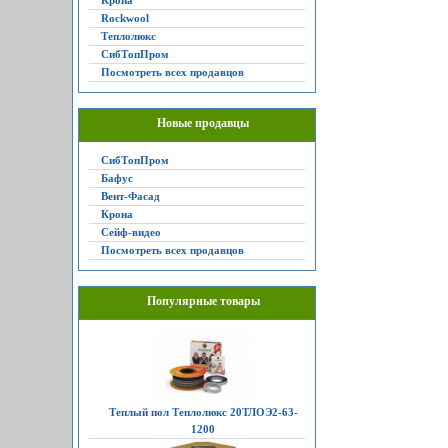
Крона
Rockwool
Теплолюкс
СибТопПром
Посмотреть всех продавцов
Новые продавцы
СибТопПром
Бафус
Вент-Фасад
Крона
Сейф-видео
Посмотреть всех продавцов
Популярные товары
Теплый пол Теплолюкс 20ТЛОЭ2-63-
1200