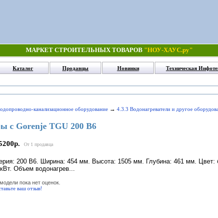
МАРКЕТ СТРОИТЕЛЬНЫХ ТОВАРОВ
"НОУ-ХАУС.ру"
Каталог
Продавцы
Новинки
Техническая Инфоте
→
Водопроводно-канализационное оборудование
4.3.3 Водонагреватели и другое оборудов
ы с Gorenje TGU 200 B6
5200р.
От 1 продавца
ерия: 200 B6. Ширина: 454 мм. Высота: 1505 мм. Глубина: 461 мм. Цвет
 кВт. Объем водонагрев...
модели пока нет оценок.
тавьте ваш отзыв!