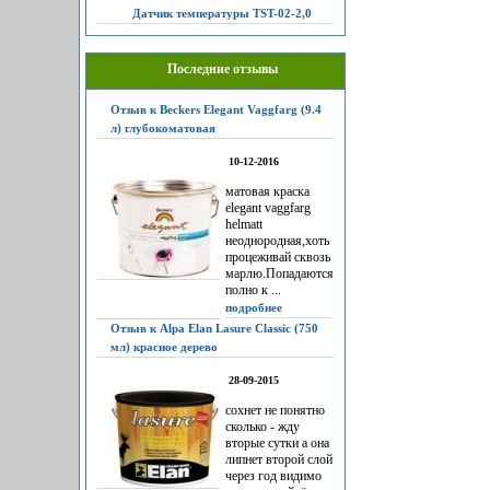
Датчик температуры TST-02-2,0
Последние отзывы
Отзыв к Beckers Elegant Vaggfarg (9.4
л) глубокоматовая
10-12-2016
матовая краска
elegant vaggfarg
helmatt
неоднородная,хоть
процеживай сквозь
марлю.Попадаются
полно к ...
подробнее
Отзыв к Alpa Elan Lasure Classic (750
мл) красное дерево
28-09-2015
сохнет не понятно
сколько - жду
вторые сутки а она
липнет второй слой
через год видимо