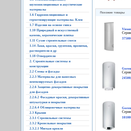
шумоизоляционные и акустические
материалы
Похожие товары
1.6 Гидроизоляционные и
герметизирующие материалы. Клеи
1.7 Изделия на основе гипса
Viess
1.10 Природный и искусственый
Серия
камень, керамические плитка
37500
1.11 Сухие строительные смеси
1.14 Лаки, краски, грунтови, пропитки,
растворители и др
1.18 Отвердители
2. Строительные системы и
конструкции
Goren
2.2 Стены и фасады
Серия
2.2.3 Материалы для навесных
24500
вентилируемых фасадов
2.2.6 Защитно-декоративные покрытия
для фасадов
2.2.6.2 Фасадные краски, декоративные
штукатурки и покрытия
2.2.6.4 Облицовочные материалы
Goren
Серия
2.3 Крыши
10100
2.3.1 Стропильные системы
2.3.2 Кровельные покрытия
2.3.2.1 Мягкая кровля