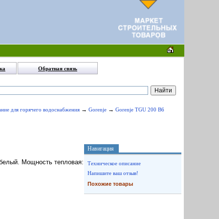
ка
Обратная связь
→
→
ание для горячего водоснабжения
Gorenje
Gorenje TGU 200 B6
Навигация
: белый. Мощность тепловая:
Техническое описание
Напишите ваш отзыв!
Похожие товары