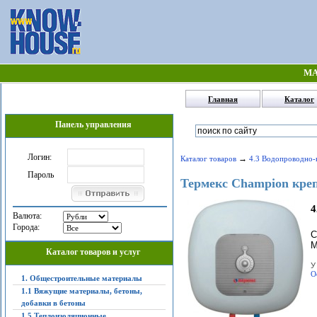
МА
Главная
Каталог
Панель управления
Логин:
→
Каталог товаров
4.3 Водопроводно-
Пароль
Термекс Champion креп
4
Валюта:
Города:
С
М
Каталог товаров и услуг
У
О
1. Общестроительные материалы
1.1 Вяжущие материалы, бетоны,
добавки в бетоны
1.5 Теплоизоляционные,