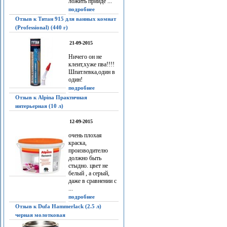
ложить прийдё ...
подробнее
Отзыв к Титан 915 для ванных комнат
(Professional) (440 г)
21-09-2015
Ничего он не
клеит,хуже пва!!!!
Шпатлевка,один в
один!
подробнее
Отзыв к Alpina Практичная
интерьерная (10 л)
12-09-2015
очень плохая
краска,
производителю
должно быть
стыдно. цвет не
белый , а серый,
даже в сравнении с
...
подробнее
Отзыв к Dufa Hammerlack (2.5 л)
черная молотковая