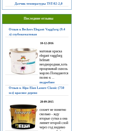
Датчик температуры TST-02-2,0
Последние отзывы
Отзыв к Beckers Elegant Vaggfarg (9.4
л) глубокоматовая
10-12-2016
матовая краска
elegant vaggfarg
helmatt
неоднородная,хоть
процеживай сквозь
марлю.Попадаются
полно к ...
подробнее
Отзыв к Alpa Elan Lasure Classic (750
мл) красное дерево
28-09-2015
сохнет не понятно
сколько - жду
вторые сутки а она
липнет второй слой
через год видимо