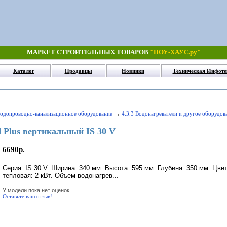
МАРКЕТ СТРОИТЕЛЬНЫХ ТОВАРОВ
"НОУ-ХАУС.ру"
Каталог
Продавцы
Новинки
Техническая Инфоте
→
Водопроводно-канализационное оборудование
4.3.3 Водонагреватели и другое оборудов
 Plus вертикальный IS 30 V
6690р.
Серия: IS 30 V. Ширина: 340 мм. Высота: 595 мм. Глубина: 350 мм. Цв
тепловая: 2 кВт. Объем водонагрев...
У модели пока нет оценок.
Оставьте ваш отзыв!