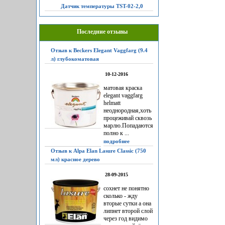
Датчик температуры TST-02-2,0
Последние отзывы
Отзыв к Beckers Elegant Vaggfarg (9.4
л) глубокоматовая
10-12-2016
матовая краска
elegant vaggfarg
helmatt
неоднородная,хоть
процеживай сквозь
марлю.Попадаются
полно к ...
подробнее
Отзыв к Alpa Elan Lasure Classic (750
мл) красное дерево
28-09-2015
сохнет не понятно
сколько - жду
вторые сутки а она
липнет второй слой
через год видимо