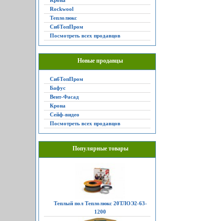
Крона
Rockwool
Теплолюкс
СибТопПром
Посмотреть всех продавцов
Новые продавцы
СибТопПром
Бафус
Вент-Фасад
Крона
Сейф-видео
Посмотреть всех продавцов
Популярные товары
Теплый пол Теплолюкс 20ТЛОЭ2-63-
1200