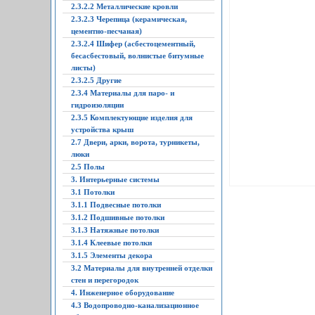
2.3.2.2 Металлические кровли
2.3.2.3 Черепица (керамическая,
цементно-песчаная)
2.3.2.4 Шифер (асбестоцементный,
бесасбестовый, волнистые битумные
листы)
2.3.2.5 Другие
2.3.4 Материалы для паро- и
гидроизоляции
2.3.5 Комплектующие изделия для
устройства крыш
2.7 Двери, арки, ворота, турникеты,
люки
2.5 Полы
3. Интерьерные системы
3.1 Потолки
3.1.1 Подвесные потолки
3.1.2 Подшивные потолки
3.1.3 Натяжные потолки
3.1.4 Клеевые потолки
3.1.5 Элементы декора
3.2 Материалы для внутренней отделки
стен и перегородок
4. Инженерное оборудование
4.3 Водопроводно-канализационное