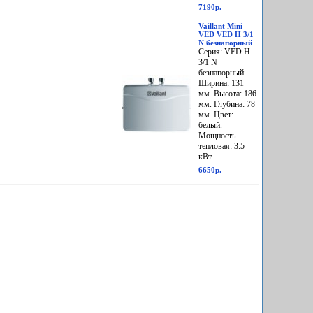
7190р.
Vaillant Mini
VED VED H 3/1
N безнапорный
Серия: VED H
3/1 N
безнапорный.
Ширина: 131
мм. Высота: 186
мм. Глубина: 78
мм. Цвет:
белый.
Мощность
тепловая: 3.5
кВт....
6650р.