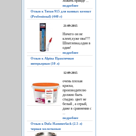
ложить прийдё ...
подробнее
Отзыв к Титан 915 для ванных комнат
(Professional) (440 г)
21-09-2015
Ничего он не
клеит,хуже пва!!!!
Шпатлевка,один в
один!
подробнее
Отзыв к Alpina Практичная
интерьерная (10 л)
12-09-2015
очень плохая
краска,
производителю
должно быть
стыдно. цвет не
белый , а серый,
даже в сравнении с
...
подробнее
Отзыв к Dufa Hammerlack (2.5 л)
черная молотковая