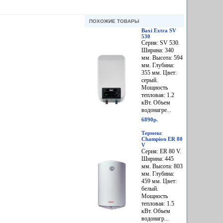
ПОХОЖИЕ ТОВАРЫ
Baxi Extra SV
530
Серия: SV 530.
Ширина: 340
мм. Высота: 594
мм. Глубина:
355 мм. Цвет:
серый.
Мощность
тепловая: 1.2
кВт. Объем
водонагре...
6890р.
Термекс
Champion ER 80
V
Серия: ER 80 V.
Ширина: 445
мм. Высота: 803
мм. Глубина:
459 мм. Цвет:
белый.
Мощность
тепловая: 1.5
кВт. Объем
водонагр...