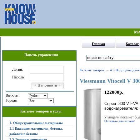
МА
Главная
Каталог
Панель управления
Логин:
→
Каталог товаров
4.3 Водопроводно-
Пароль
Viessmann Vitocell V 3
122000р.
Валюта:
Города:
Серия: 300 V EVA.
водонагревателя: 1
Каталог товаров и услуг
У модели пока нет оце
Оставьте ваш отзыв!
1. Общестроительные материалы
1.1 Вяжущие материалы, бетоны,
добавки в бетоны
1.5 Теплоизоляционные,