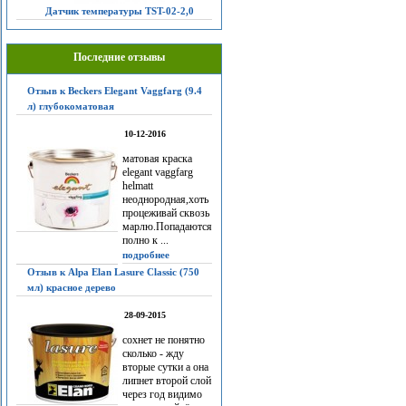
Датчик температуры TST-02-2,0
Последние отзывы
Отзыв к Beckers Elegant Vaggfarg (9.4
л) глубокоматовая
10-12-2016
матовая краска
elegant vaggfarg
helmatt
неоднородная,хоть
процеживай сквозь
марлю.Попадаются
полно к ...
подробнее
Отзыв к Alpa Elan Lasure Classic (750
мл) красное дерево
28-09-2015
сохнет не понятно
сколько - жду
вторые сутки а она
липнет второй слой
через год видимо