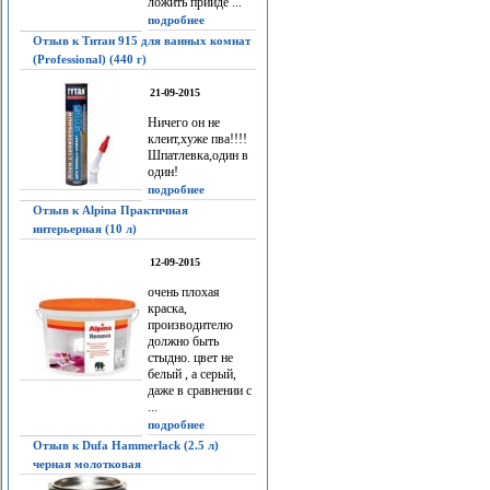
ложить прийдё ...
подробнее
Отзыв к Титан 915 для ванных комнат
(Professional) (440 г)
21-09-2015
Ничего он не
клеит,хуже пва!!!!
Шпатлевка,один в
один!
подробнее
Отзыв к Alpina Практичная
интерьерная (10 л)
12-09-2015
очень плохая
краска,
производителю
должно быть
стыдно. цвет не
белый , а серый,
даже в сравнении с
...
подробнее
Отзыв к Dufa Hammerlack (2.5 л)
черная молотковая