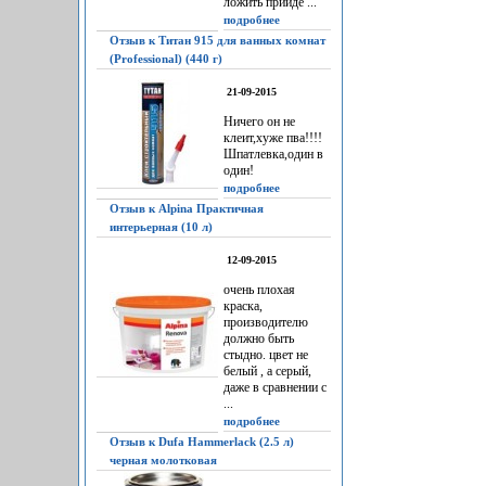
ложить прийдё ...
подробнее
Отзыв к Титан 915 для ванных комнат
(Professional) (440 г)
21-09-2015
Ничего он не
клеит,хуже пва!!!!
Шпатлевка,один в
один!
подробнее
Отзыв к Alpina Практичная
интерьерная (10 л)
12-09-2015
очень плохая
краска,
производителю
должно быть
стыдно. цвет не
белый , а серый,
даже в сравнении с
...
подробнее
Отзыв к Dufa Hammerlack (2.5 л)
черная молотковая