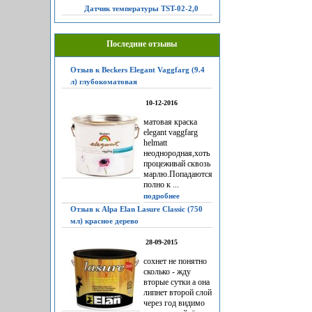
Датчик температуры TST-02-2,0
Последние отзывы
Отзыв к Beckers Elegant Vaggfarg (9.4
л) глубокоматовая
10-12-2016
матовая краска
elegant vaggfarg
helmatt
неоднородная,хоть
процеживай сквозь
марлю.Попадаются
полно к ...
подробнее
Отзыв к Alpa Elan Lasure Classic (750
мл) красное дерево
28-09-2015
сохнет не понятно
сколько - жду
вторые сутки а она
липнет второй слой
через год видимо