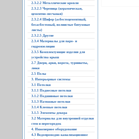
2.3.2.2 Металлические кровли
2.3.2.3 Черепица (керамическая,
цементно-песчаная)
2.3.2.4 Шифер (асбестоцементный,
бесасбестовый, волнистые битумные
листы)
2.3.2.5 Другие
2.3.4 Материалы для паро- и
гидроизоляции
2.3.5 Комплектующие изделия для
устройства крыш
2.7 Двери, арки, ворота, турникеты,
люки
2.5 Полы
3. Интерьерные системы
3.1 Потолки
3.1.1 Подвесные потолки
3.1.2 Подшивные потолки
3.1.3 Натяжные потолки
3.1.4 Клеевые потолки
3.1.5 Элементы декора
3.2 Материалы для внутренней отделки
стен и перегородок
4. Инженерное оборудование
4.3 Водопроводно-канализационное