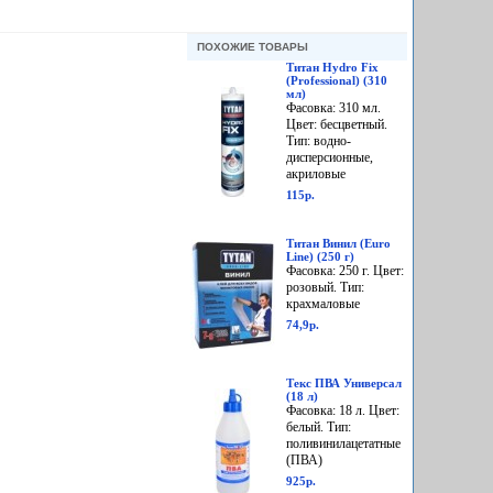
ПОХОЖИЕ ТОВАРЫ
Титан Hydro Fix
(Professional) (310
мл)
Фасовка: 310 мл.
Цвет: бесцветный.
Тип: водно-
дисперсионные,
акриловые
115р.
Титан Винил (Euro
Line) (250 г)
Фасовка: 250 г. Цвет:
розовый. Тип:
крахмаловые
74,9р.
Текс ПВА Универсал
(18 л)
Фасовка: 18 л. Цвет:
белый. Тип:
поливинилацетатные
(ПВА)
925р.