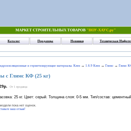
МАРКЕТ СТРОИТЕЛЬНЫХ ТОВАРОВ
"НОУ-ХАУС.ру"
Каталог
Продавцы
Новинки
Техническая Инфоте
→
→
→
Гидроизоляционные и герметизирующие материалы. Клеи
1.6.9 Клеи
Глимс
Глимс КФ
ы с Глимс КФ (25 кг)
29р.
От 1 продавца
асовка: 25 кг. Цвет: серый. Толщина слоя: 0-5 мм. Тип/состав: цементны
модели пока нет оценок.
тавьте ваш отзыв!