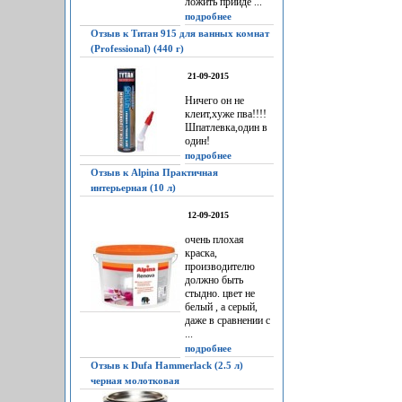
ложить прийдё ...
подробнее
Отзыв к Титан 915 для ванных комнат
(Professional) (440 г)
21-09-2015
Ничего он не
клеит,хуже пва!!!!
Шпатлевка,один в
один!
подробнее
Отзыв к Alpina Практичная
интерьерная (10 л)
12-09-2015
очень плохая
краска,
производителю
должно быть
стыдно. цвет не
белый , а серый,
даже в сравнении с
...
подробнее
Отзыв к Dufa Hammerlack (2.5 л)
черная молотковая