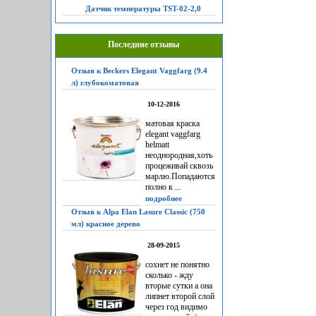
Датчик температуры TST-02-2,0
Последние отзывы
Отзыв к Beckers Elegant Vaggfarg (9.4
л) глубокоматовая
10-12-2016
матовая краска
elegant vaggfarg
helmatt
неоднородная,хоть
процеживай сквозь
марлю.Попадаются
полно к ...
подробнее
Отзыв к Alpa Elan Lasure Classic (750
мл) красное дерево
28-09-2015
сохнет не понятно
сколько - жду
вторые сутки а она
липнет второй слой
через год видимо