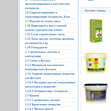
шумоизоляционные и акустические
материалы
Похожие товары
1.6 Гидроизоляционные и
герметизирующие материалы. Клеи
1.7 Изделия на основе гипса
1.10 Природный и искусственый
камень, керамические плитка
1.11 Сухие строительные смеси
1.14 Лаки, краски, грунтови, пропитки,
растворители и др
1.18 Отвердители
2. Строительные системы и
конструкции
2.2 Стены и фасады
2.2.3 Материалы для навесных
вентилируемых фасадов
2.2.6 Защитно-декоративные покрытия
для фасадов
2.2.6.2 Фасадные краски, декоративные
штукатурки и покрытия
2.2.6.4 Облицовочные материалы
2.3 Крыши
2.3.1 Стропильные системы
2.3.2 Кровельные покрытия
2.3.2.1 Мягкая кровля