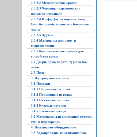
2.3.2.2 Металлические кровли
2.3.2.3 Черепица (керамическая,
цементно-песчаная)
2.3.2.4 Шифер (асбестоцементный,
бесасбестовый, волнистые битумные
листы)
2.3.2.5 Другие
2.3.4 Материалы для паро- и
гидроизоляции
2.3.5 Комплектующие изделия для
устройства крыш
2.7 Двери, арки, ворота, турникеты,
люки
2.5 Полы
3. Интерьерные системы
3.1 Потолки
3.1.1 Подвесные потолки
3.1.2 Подшивные потолки
3.1.3 Натяжные потолки
3.1.4 Клеевые потолки
3.1.5 Элементы декора
3.2 Материалы для внутренней отделки
стен и перегородок
4. Инженерное оборудование
4.3 Водопроводно-канализационное