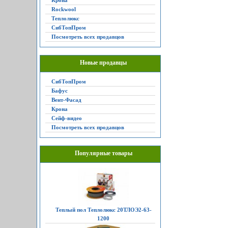
Крона
Rockwool
Теплолюкс
СибТопПром
Посмотреть всех продавцов
Новые продавцы
СибТопПром
Бафус
Вент-Фасад
Крона
Сейф-видео
Посмотреть всех продавцов
Популярные товары
Теплый пол Теплолюкс 20ТЛОЭ2-63-
1200