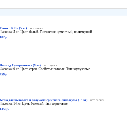
Глимс Hi Fix (5 кг)
Фасовка: 5 кг. Цвет: белый. Тип/состав: цементный, полимерный
182р.
Неомид Суперконтакт (9 кг)
Фасовка: 9 кг. Цвет: серая. Свойства: готовая. Тип: каучуковые
459р.
Krass для бытового и полукоммерческого линолеума (14 кг)
Фасовка: 14 кг. Цвет: бежевый. Тип: акриловые
1450р.