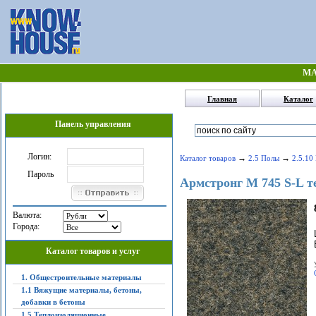
МА
Главная
Каталог
Панель управления
Логин:
→
→
Каталог товаров
2.5 Полы
2.5.10
Пароль
Армстронг M 745 S-L т
Валюта:
Города:
Каталог товаров и услуг
1. Общестроительные материалы
1.1 Вяжущие материалы, бетоны,
добавки в бетоны
1.5 Теплоизоляционные,