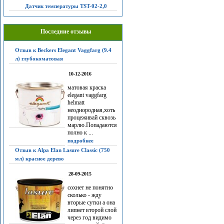
Датчик температуры TST-02-2,0
Последние отзывы
Отзыв к Beckers Elegant Vaggfarg (9.4
л) глубокоматовая
10-12-2016
матовая краска
elegant vaggfarg
helmatt
неоднородная,хоть
процеживай сквозь
марлю.Попадаются
полно к ...
подробнее
Отзыв к Alpa Elan Lasure Classic (750
мл) красное дерево
28-09-2015
сохнет не понятно
сколько - жду
вторые сутки а она
липнет второй слой
через год видимо