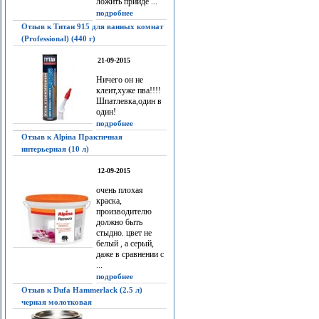
ложить прийдё ...
подробнее
Отзыв к Титан 915 для ванных комнат
(Professional) (440 г)
21-09-2015
Ничего он не
клеит,хуже пва!!!!
Шпатлевка,один в
один!
подробнее
Отзыв к Alpina Практичная
интерьерная (10 л)
12-09-2015
очень плохая
краска,
производителю
должно быть
стыдно. цвет не
белый , а серый,
даже в сравнении с
...
подробнее
Отзыв к Dufa Hammerlack (2.5 л)
черная молотковая