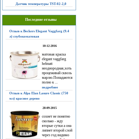
Датчик температуры TST-02-2,0
Последние отзывы
Отзыв к Beckers Elegant Vaggfarg (9.4
л) глубокоматовая
10-12-2016
матовая краска
elegant vaggfarg
helmatt
неоднородная,хоть
процеживай сквозь
марлю.Попадаются
полно к ...
подробнее
Отзыв к Alpa Elan Lasure Classic (750
мл) красное дерево
28-09-2015
сохнет не понятно
сколько - жду
вторые сутки а она
липнет второй слой
через год видимо