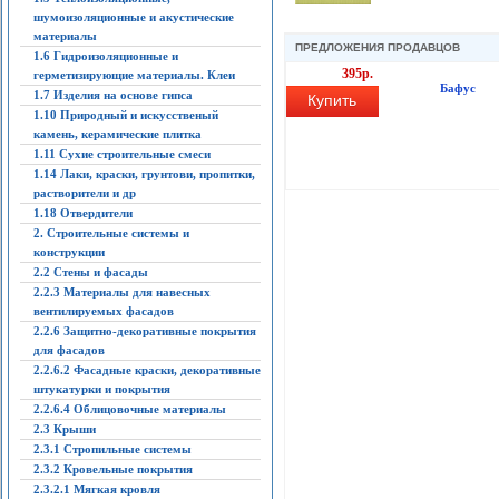
шумоизоляционные и акустические
материалы
ПРЕДЛОЖЕНИЯ ПРОДАВЦОВ
1.6 Гидроизоляционные и
395р.
герметизирующие материалы. Клеи
Бафус
1.7 Изделия на основе гипса
Купить
1.10 Природный и искусственый
камень, керамические плитка
1.11 Сухие строительные смеси
1.14 Лаки, краски, грунтови, пропитки,
растворители и др
1.18 Отвердители
2. Строительные системы и
конструкции
2.2 Стены и фасады
2.2.3 Материалы для навесных
вентилируемых фасадов
2.2.6 Защитно-декоративные покрытия
для фасадов
2.2.6.2 Фасадные краски, декоративные
штукатурки и покрытия
2.2.6.4 Облицовочные материалы
2.3 Крыши
2.3.1 Стропильные системы
2.3.2 Кровельные покрытия
2.3.2.1 Мягкая кровля