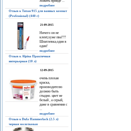
ложить прийдё ...
подробнее
Отзыв к Титан 915 для ванных комнат
(Professional) (440 г)
21-09-2015
Ничего он не
клеит,хуже пва!!!!
Шпатлевка,один в
один!
подробнее
Отзыв к Alpina Практичная
интерьерная (10 л)
12-09-2015
очень плохая
краска,
производителю
должно быть
стыдно. цвет не
белый , а серый,
даже в сравнении с
...
подробнее
Отзыв к Dufa Hammerlack (2.5 л)
черная молотковая