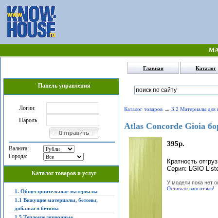
МА
Главная
Каталог
Панель управления
Логин:
→
Каталог товаров
3.2 Материалы для 
Пароль
Atlas Concorde Gioia б
395р.
Валюта:
Города:
Кратность отгруз
Серия: LGIO Liste
Каталог товаров и услуг
У модели пока нет о
Оставьте ваш отзыв!
1. Общестроительные материалы
1.1 Вяжущие материалы, бетоны,
добавки в бетоны
1.5 Теплоизоляционные,