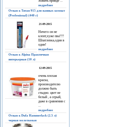
ложить прийдё ...
подробнее
Отзыв к Титан 915 для ванных комнат
(Professional) (440 г)
21-09-2015
Ничего он не
клеит,хуже пва!!!!
Шпатлевка,один в
один!
подробнее
Отзыв к Alpina Практичная
интерьерная (10 л)
12-09-2015
очень плохая
краска,
производителю
должно быть
стыдно. цвет не
белый , а серый,
даже в сравнении с
...
подробнее
Отзыв к Dufa Hammerlack (2.5 л)
черная молотковая