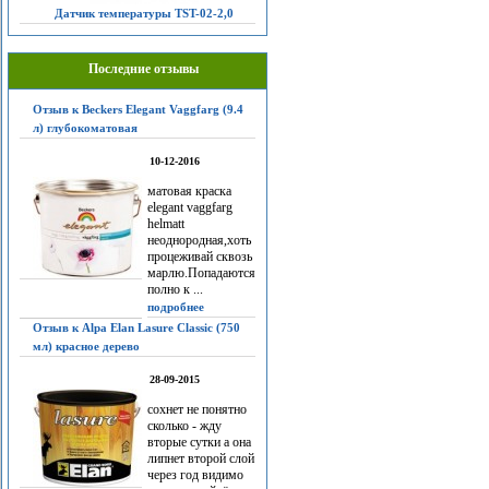
Датчик температуры TST-02-2,0
Последние отзывы
Отзыв к Beckers Elegant Vaggfarg (9.4
л) глубокоматовая
10-12-2016
матовая краска
elegant vaggfarg
helmatt
неоднородная,хоть
процеживай сквозь
марлю.Попадаются
полно к ...
подробнее
Отзыв к Alpa Elan Lasure Classic (750
мл) красное дерево
28-09-2015
сохнет не понятно
сколько - жду
вторые сутки а она
липнет второй слой
через год видимо