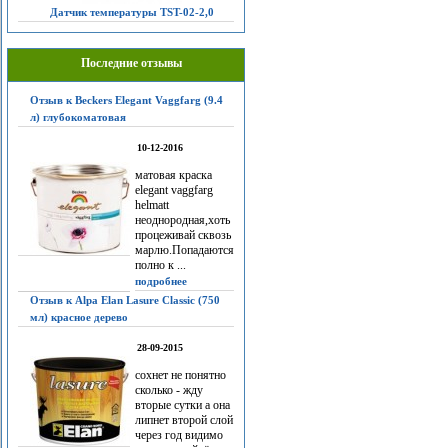
Датчик температуры TST-02-2,0
Последние отзывы
Отзыв к Beckers Elegant Vaggfarg (9.4
л) глубокоматовая
10-12-2016
матовая краска
elegant vaggfarg
helmatt
неоднородная,хоть
процеживай сквозь
марлю.Попадаются
полно к ...
подробнее
Отзыв к Alpa Elan Lasure Classic (750
мл) красное дерево
28-09-2015
сохнет не понятно
сколько - жду
вторые сутки а она
липнет второй слой
через год видимо