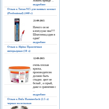
ложить прийдё ...
подробнее
Отзыв к Титан 915 для ванных комнат
(Professional) (440 г)
21-09-2015
Ничего он не
клеит,хуже пва!!!!
Шпатлевка,один в
один!
подробнее
Отзыв к Alpina Практичная
интерьерная (10 л)
12-09-2015
очень плохая
краска,
производителю
должно быть
стыдно. цвет не
белый , а серый,
даже в сравнении с
...
подробнее
Отзыв к Dufa Hammerlack (2.5 л)
черная молотковая