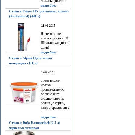
ложить прийдё ...
подробнее
Отзыв к Титан 915 для ванных комнат
(Professional) (440 г)
21-09-2015
Ничего он не
клеит,хуже пва!!!!
Шпатлевка,один в
один!
подробнее
Отзыв к Alpina Практичная
интерьерная (10 л)
12-09-2015
очень плохая
краска,
производителю
должно быть
стыдно. цвет не
белый , а серый,
даже в сравнении с
...
подробнее
Отзыв к Dufa Hammerlack (2.5 л)
черная молотковая