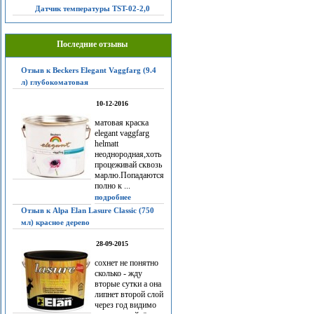
Датчик температуры TST-02-2,0
Последние отзывы
Отзыв к Beckers Elegant Vaggfarg (9.4
л) глубокоматовая
10-12-2016
матовая краска
elegant vaggfarg
helmatt
неоднородная,хоть
процеживай сквозь
марлю.Попадаются
полно к ...
подробнее
Отзыв к Alpa Elan Lasure Classic (750
мл) красное дерево
28-09-2015
сохнет не понятно
сколько - жду
вторые сутки а она
липнет второй слой
через год видимо