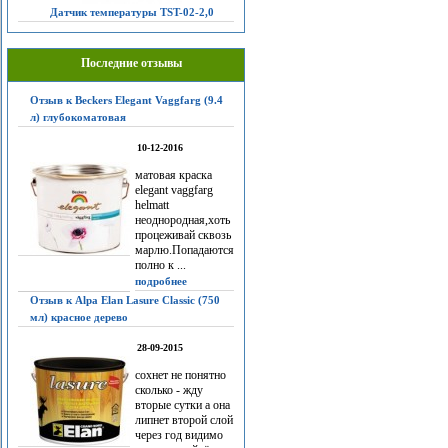
Датчик температуры TST-02-2,0
Последние отзывы
Отзыв к Beckers Elegant Vaggfarg (9.4
л) глубокоматовая
10-12-2016
матовая краска
elegant vaggfarg
helmatt
неоднородная,хоть
процеживай сквозь
марлю.Попадаются
полно к ...
подробнее
Отзыв к Alpa Elan Lasure Classic (750
мл) красное дерево
28-09-2015
сохнет не понятно
сколько - жду
вторые сутки а она
липнет второй слой
через год видимо