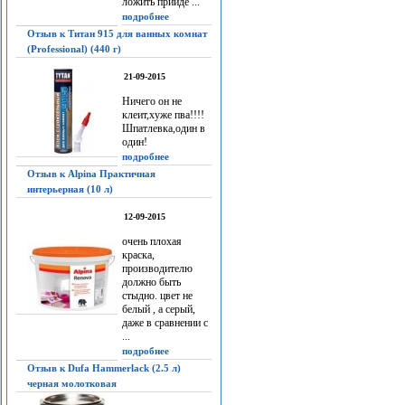
ложить прийдё ...
подробнее
Отзыв к Титан 915 для ванных комнат
(Professional) (440 г)
21-09-2015
Ничего он не
клеит,хуже пва!!!!
Шпатлевка,один в
один!
подробнее
Отзыв к Alpina Практичная
интерьерная (10 л)
12-09-2015
очень плохая
краска,
производителю
должно быть
стыдно. цвет не
белый , а серый,
даже в сравнении с
...
подробнее
Отзыв к Dufa Hammerlack (2.5 л)
черная молотковая