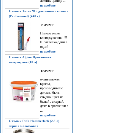
ложить прийдё ...
подробнее
Отзыв к Титан 915 для ванных комнат
(Professional) (440 г)
21-09-2015
Ничего он не
клеит,хуже пва!!!!
Шпатлевка,один в
один!
подробнее
Отзыв к Alpina Практичная
интерьерная (10 л)
12-09-2015
очень плохая
краска,
производителю
должно быть
стыдно. цвет не
белый , а серый,
даже в сравнении с
...
подробнее
Отзыв к Dufa Hammerlack (2.5 л)
черная молотковая