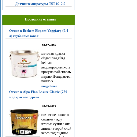
Датчик температуры TST-02-2,0
Последние отзывы
Отзыв к Beckers Elegant Vaggfarg (9.4
л) глубокоматовая
10-12-2016
матовая краска
elegant vaggfarg
helmatt
неоднородная,хоть
процеживай сквозь
марлю.Попадаются
полно к ...
подробнее
Отзыв к Alpa Elan Lasure Classic (750
мл) красное дерево
28-09-2015
сохнет не понятно
сколько - жду
вторые сутки а она
липнет второй слой
через год видимо