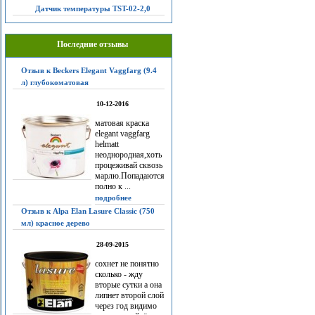
Датчик температуры TST-02-2,0
Последние отзывы
Отзыв к Beckers Elegant Vaggfarg (9.4
л) глубокоматовая
10-12-2016
матовая краска
elegant vaggfarg
helmatt
неоднородная,хоть
процеживай сквозь
марлю.Попадаются
полно к ...
подробнее
Отзыв к Alpa Elan Lasure Classic (750
мл) красное дерево
28-09-2015
сохнет не понятно
сколько - жду
вторые сутки а она
липнет второй слой
через год видимо