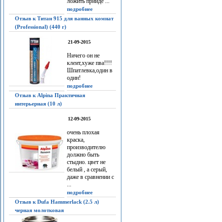
ложить прийдё ...
подробнее
Отзыв к Титан 915 для ванных комнат
(Professional) (440 г)
21-09-2015
Ничего он не
клеит,хуже пва!!!!
Шпатлевка,один в
один!
подробнее
Отзыв к Alpina Практичная
интерьерная (10 л)
12-09-2015
очень плохая
краска,
производителю
должно быть
стыдно. цвет не
белый , а серый,
даже в сравнении с
...
подробнее
Отзыв к Dufa Hammerlack (2.5 л)
черная молотковая