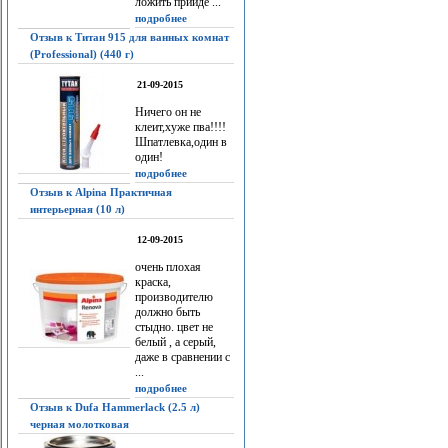
ложить прийдё ...
подробнее
Отзыв к Титан 915 для ванных комнат
(Professional) (440 г)
21-09-2015
Ничего он не
клеит,хуже пва!!!!
Шпатлевка,один в
один!
подробнее
Отзыв к Alpina Практичная
интерьерная (10 л)
12-09-2015
очень плохая
краска,
производителю
должно быть
стыдно. цвет не
белый , а серый,
даже в сравнении с
...
подробнее
Отзыв к Dufa Hammerlack (2.5 л)
черная молотковая