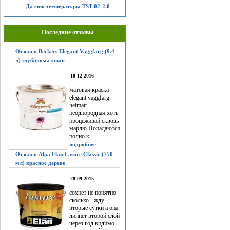
Датчик температуры TST-02-2,0
Последние отзывы
Отзыв к Beckers Elegant Vaggfarg (9.4
л) глубокоматовая
10-12-2016
матовая краска
elegant vaggfarg
helmatt
неоднородная,хоть
процеживай сквозь
марлю.Попадаются
полно к ...
подробнее
Отзыв к Alpa Elan Lasure Classic (750
мл) красное дерево
28-09-2015
сохнет не понятно
сколько - жду
вторые сутки а она
липнет второй слой
через год видимо