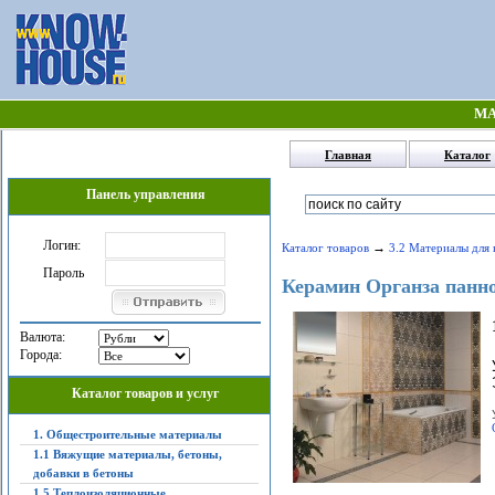
МА
Главная
Каталог
Панель управления
Логин:
→
Каталог товаров
3.2 Материалы для 
Пароль
Керамин Органза панн
Валюта:
Города:
Каталог товаров и услуг
1. Общестроительные материалы
1.1 Вяжущие материалы, бетоны,
добавки в бетоны
1.5 Теплоизоляционные,