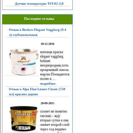
Датчик температуры TST-02-2,0
Последние отзывы
Отзыв к Beckers Elegant Vaggfarg (9.4
л) глубокоматовая
10-12-2016
матовая краска
elegant vaggfarg
helmatt
неоднородная,хоть
процеживай сквозь
марлю.Попадаются
полно к ...
подробнее
Отзыв к Alpa Elan Lasure Classic (750
мл) красное дерево
28-09-2015
сохнет не понятно
сколько - жду
вторые сутки а она
липнет второй слой
через год видимо