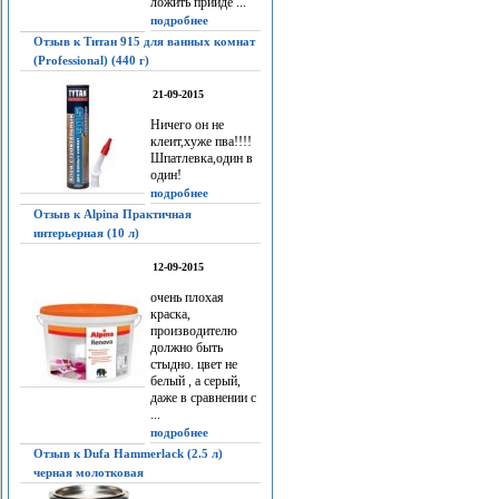
ложить прийдё ...
подробнее
Отзыв к Титан 915 для ванных комнат
(Professional) (440 г)
21-09-2015
Ничего он не
клеит,хуже пва!!!!
Шпатлевка,один в
один!
подробнее
Отзыв к Alpina Практичная
интерьерная (10 л)
12-09-2015
очень плохая
краска,
производителю
должно быть
стыдно. цвет не
белый , а серый,
даже в сравнении с
...
подробнее
Отзыв к Dufa Hammerlack (2.5 л)
черная молотковая