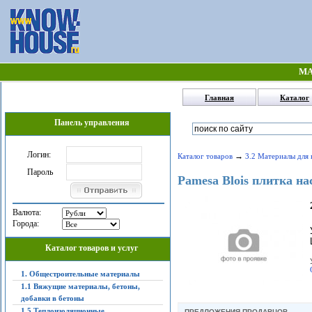
МА
Главная
Каталог
Панель управления
Логин:
→
Каталог товаров
3.2 Материалы для 
Пароль
Pamesa Blois плитка на
Валюта:
Города:
Каталог товаров и услуг
1. Общестроительные материалы
1.1 Вяжущие материалы, бетоны,
добавки в бетоны
1.5 Теплоизоляционные,
ПРЕДЛОЖЕНИЯ ПРОДАВЦОВ