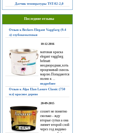
Датчик температуры TST-02-2,0
Последние отзывы
Отзыв к Beckers Elegant Vaggfarg (9.4
л) глубокоматовая
10-12-2016
матовая краска
elegant vaggfarg
helmatt
неоднородная,хоть
процеживай сквозь
марлю.Попадаются
полно к ...
подробнее
Отзыв к Alpa Elan Lasure Classic (750
мл) красное дерево
28-09-2015
сохнет не понятно
сколько - жду
вторые сутки а она
липнет второй слой
через год видимо