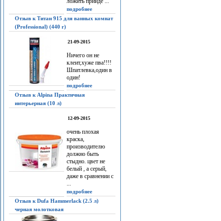
ложить прийдё ...
подробнее
Отзыв к Титан 915 для ванных комнат
(Professional) (440 г)
21-09-2015
Ничего он не
клеит,хуже пва!!!!
Шпатлевка,один в
один!
подробнее
Отзыв к Alpina Практичная
интерьерная (10 л)
12-09-2015
очень плохая
краска,
производителю
должно быть
стыдно. цвет не
белый , а серый,
даже в сравнении с
...
подробнее
Отзыв к Dufa Hammerlack (2.5 л)
черная молотковая