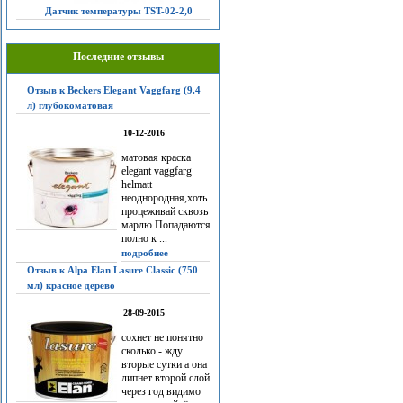
Датчик температуры TST-02-2,0
Последние отзывы
Отзыв к Beckers Elegant Vaggfarg (9.4
л) глубокоматовая
10-12-2016
матовая краска
elegant vaggfarg
helmatt
неоднородная,хоть
процеживай сквозь
марлю.Попадаются
полно к ...
подробнее
Отзыв к Alpa Elan Lasure Classic (750
мл) красное дерево
28-09-2015
сохнет не понятно
сколько - жду
вторые сутки а она
липнет второй слой
через год видимо