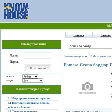
МА
Главная
Каталог
Панель управления
Логин:
→
Каталог товаров
3.2 Материалы для 
Пароль
Pamesa Crono бордюр Do
Валюта:
Города:
Каталог товаров и услуг
1. Общестроительные материалы
1.1 Вяжущие материалы, бетоны,
добавки в бетоны
1.5 Теплоизоляционные,
ПРЕДЛОЖЕНИЯ ПРОДАВЦОВ