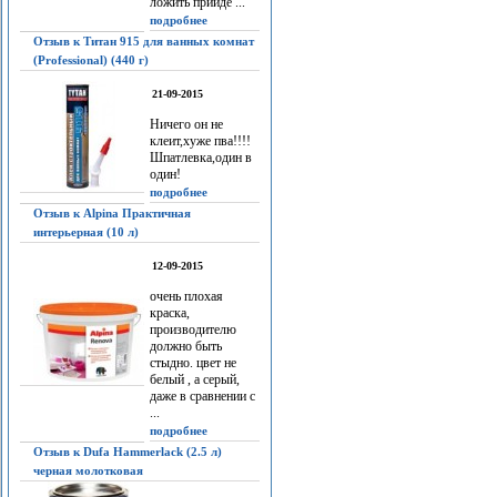
ложить прийдё ...
подробнее
Отзыв к Титан 915 для ванных комнат
(Professional) (440 г)
21-09-2015
Ничего он не
клеит,хуже пва!!!!
Шпатлевка,один в
один!
подробнее
Отзыв к Alpina Практичная
интерьерная (10 л)
12-09-2015
очень плохая
краска,
производителю
должно быть
стыдно. цвет не
белый , а серый,
даже в сравнении с
...
подробнее
Отзыв к Dufa Hammerlack (2.5 л)
черная молотковая