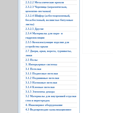
2.3.2.2 Металлические кровли
2.3.2.3 Черепица (керамическая,
цементно-песчаная)
2.3.2.4 Шифер (асбестоцементный,
бесасбестовый, волнистые битумные
листы)
2.3.2.5 Другие
2.3.4 Материалы для паро- и
гидроизоляции
2.3.5 Комплектующие изделия для
устройства крыш
2.7 Двери, арки, ворота, турникеты,
люки
2.5 Полы
3. Интерьерные системы
3.1 Потолки
3.1.1 Подвесные потолки
3.1.2 Подшивные потолки
3.1.3 Натяжные потолки
3.1.4 Клеевые потолки
3.1.5 Элементы декора
3.2 Материалы для внутренней отделки
стен и перегородок
4. Инженерное оборудование
4.3 Водопроводно-канализационное