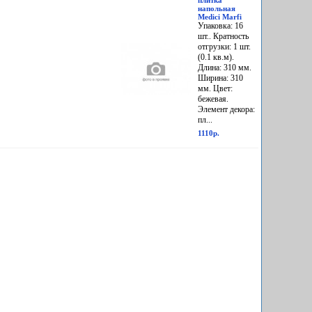
плитка
напольная
Medici Marfi
Упаковка: 16
шт.. Кратность
отгрузки: 1 шт.
(0.1 кв.м).
Длина: 310 мм.
Ширина: 310
мм. Цвет:
бежевая.
Элемент декора:
пл...
1110р.