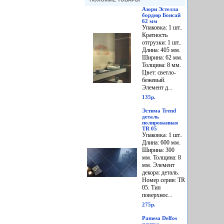
Азори Эстелла
бордюр Бонсай
62 мм
Упаковка: 1 шт..
Кратность
отгрузки: 1 шт..
Длина: 405 мм.
Ширина: 62 мм.
Толщина: 8 мм.
Цвет: светло-
бежевый.
Элемент д...
135р.
Эстима Trend
деталь
полированная
TR 05
Упаковка: 1 шт..
Длина: 600 мм.
Ширина: 300
мм. Толщина: 8
мм. Элемент
декора: деталь.
Номер серии: TR
05. Тип
поверхнос...
275р.
Pamesa Delfos