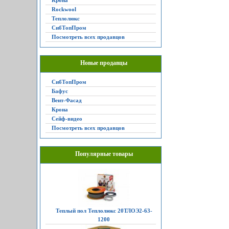
Крона
Rockwool
Теплолюкс
СибТопПром
Посмотреть всех продавцов
Новые продавцы
СибТопПром
Бафус
Вент-Фасад
Крона
Сейф-видео
Посмотреть всех продавцов
Популярные товары
Теплый пол Теплолюкс 20ТЛОЭ2-63-
1200