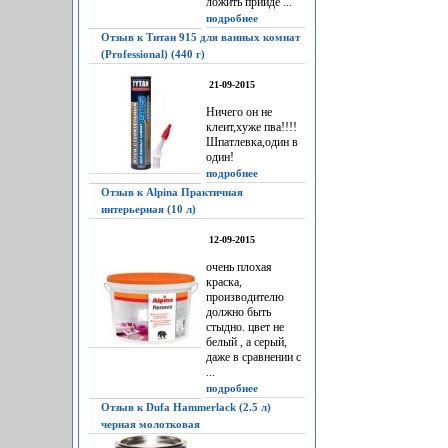
ложить прийдё ...
подробнее
Отзыв к Титан 915 для ванных комнат
(Professional) (440 г)
21-09-2015
Ничего он не
клеит,хуже пва!!!!
Шпатлевка,один в
один!
подробнее
Отзыв к Alpina Практичная
интерьерная (10 л)
12-09-2015
очень плохая
краска,
производителю
должно быть
стыдно. цвет не
белый , а серый,
даже в сравнении с
...
подробнее
Отзыв к Dufa Hammerlack (2.5 л)
черная молотковая