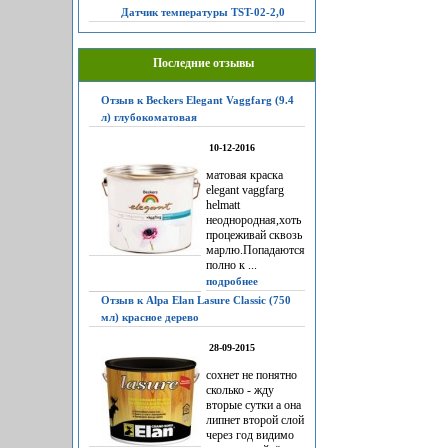
Датчик температуры TST-02-2,0
Последние отзывы
Отзыв к Beckers Elegant Vaggfarg (9.4
л) глубокоматовая
10-12-2016
матовая краска
elegant vaggfarg
helmatt
неоднородная,хоть
процеживай сквозь
марлю.Попадаются
полно к ...
подробнее
Отзыв к Alpa Elan Lasure Classic (750
мл) красное дерево
28-09-2015
сохнет не понятно
сколько - жду
вторые сутки а она
липнет второй слой
через год видимо