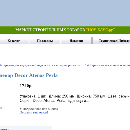
МАРКЕТ СТРОИТЕЛЬНЫХ ТОВАРОВ
"НОУ-ХАУС.ру"
Каталог
Продавцы
Новинки
Техническая Инфоте
→
Материалы для внутренней отделки стен и перегородок
3.2.4 Керамическая плитка и кер
декор Decor Atenas Perla
1720р.
Упаковка: 1 шт.. Длина: 250 мм. Ширина: 750 мм. Цвет: серый
Серия: Decor Atenas Perla. Единица и...
У модели пока нет оценок.
Оставьте ваш отзыв!
ДАВЦОВ