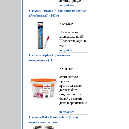
ложить прийдё ...
подробнее
Отзыв к Титан 915 для ванных комнат
(Professional) (440 г)
21-09-2015
Ничего он не
клеит,хуже пва!!!!
Шпатлевка,один в
один!
подробнее
Отзыв к Alpina Практичная
интерьерная (10 л)
12-09-2015
очень плохая
краска,
производителю
должно быть
стыдно. цвет не
белый , а серый,
даже в сравнении с
...
подробнее
Отзыв к Dufa Hammerlack (2.5 л)
черная молотковая