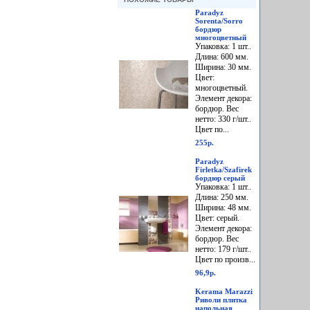
Paradyz
Sorenta/Sorro
бордюр
многоцветный
Упаковка: 1 шт..
Длина: 600 мм.
Ширина: 30 мм.
Цвет:
многоцветный.
Элемент декора:
бордюр. Вес
нетто: 330 г/шт..
Цвет по...
255р.
Paradyz
Firletka/Szafirek
бордюр серый
Упаковка: 1 шт..
Длина: 250 мм.
Ширина: 48 мм.
Цвет: серый.
Элемент декора:
бордюр. Вес
нетто: 179 г/шт..
Цвет по произв...
96,9р.
Kerama Marazzi
Риволи плитка
напольная