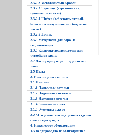
2.3.2.2 Металлические кровли
2.3.2.3 Черепица (керамическая,
цементно-песчаная)
2.3.2.4 Шифер (асбестоцементный,
бесасбестовый, волнистые битумные
листы)
2.3.2.5 Другие
2.3.4 Материалы для паро- и
гидроизоляции
2.3.5 Комплектующие изделия для
устройства крыш
2.7 Двери, арки, ворота, турникеты,
люки
2.5 Полы
3. Интерьерные системы
3.1 Потолки
3.1.1 Подвесные потолки
3.1.2 Подшивные потолки
3.1.3 Натяжные потолки
3.1.4 Клеевые потолки
3.1.5 Элементы декора
3.2 Материалы для внутренней отделки
стен и перегородок
4. Инженерное оборудование
4.3 Водопроводно-канализационное