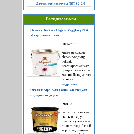
Датчик температуры TST-02-2,0
Последние отзывы
Отзыв к Beckers Elegant Vaggfarg (9.4
л) глубокоматовая
10-12-2016
матовая краска
elegant vaggfarg
helmatt
неоднородная,хоть
процеживай сквозь
марлю.Попадаются
полно к ...
подробнее
Отзыв к Alpa Elan Lasure Classic (750
мл) красное дерево
28-09-2015
сохнет не понятно
сколько - жду
вторые сутки а она
липнет второй слой
через год видимо