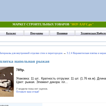
МАРКЕТ СТРОИТЕЛЬНЫХ ТОВАРОВ
"НОУ-ХАУС.ру"
Каталог
Продавцы
Новинки
Техническая Инфоте
→
Материалы для внутренней отделки стен и перегородок
3.2.4 Керамическая плитка и кер
 плитка напольная рыжая
789р.
Упаковка: 11 шт.. Кратность отгрузки: 11 шт. (1.76 кв.м). Дли
Цвет: рыжая. Элемент декора: пл...
У модели пока нет оценок.
Оставьте ваш отзыв!
ДАВЦОВ