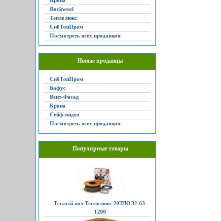
Крона
Rockwool
Теплолюкс
СибТопПром
Посмотреть всех продавцов
Новые продавцы
СибТопПром
Бафус
Вент-Фасад
Крона
Сейф-видео
Посмотреть всех продавцов
Популярные товары
Теплый пол Теплолюкс 20ТЛОЭ2-63-
1200