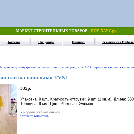
МАРКЕТ СТРОИТЕЛЬНЫХ ТОВАРОВ
"НОУ-ХАУС.ру"
Каталог
Продавцы
Новинки
Техническая Инфоте
→
Материалы для внутренней отделки стен и перегородок
3.2.4 Керамическая плитка и кер
тин плитка напольная TVN1
335р.
Упаковка: 9 шт.. Кратность отгрузки: 9 шт. (1 кв.м). Длина: 3
Толщина: 8 мм. Цвет: бежевая. Элемен...
У модели пока нет оценок.
Оставьте ваш отзыв!