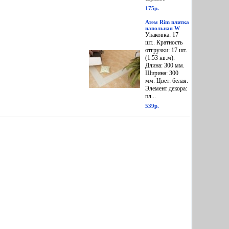
175р.
Атем Rim плитка
напольная W
Упаковка: 17
шт.. Кратность
отгрузки: 17 шт.
(1.53 кв.м).
Длина: 300 мм.
Ширина: 300
мм. Цвет: белая.
Элемент декора:
пл...
539р.