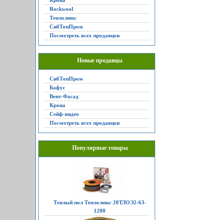
Крона
Rockwool
Теплолюкс
СибТопПром
Посмотреть всех продавцов
Новые продавцы
СибТопПром
Бафус
Вент-Фасад
Крона
Сейф-видео
Посмотреть всех продавцов
Популярные товары
Теплый пол Теплолюкс 20ТЛОЭ2-63-
1200