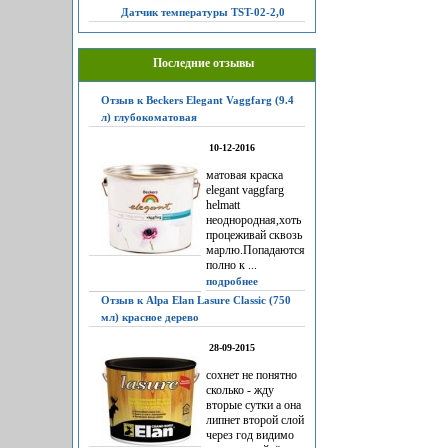
Датчик температуры TST-02-2,0
Последние отзывы
Отзыв к Beckers Elegant Vaggfarg (9.4
л) глубокоматовая
10-12-2016
матовая краска
elegant vaggfarg
helmatt
неоднородная,хоть
процеживай сквозь
марлю.Попадаются
полно к ...
подробнее
Отзыв к Alpa Elan Lasure Classic (750
мл) красное дерево
28-09-2015
сохнет не понятно
сколько - жду
вторые сутки а она
липнет второй слой
через год видимо