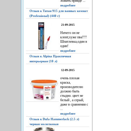
ложить прийдё ...
подробнее
Отзыв к Титан 915 для ванных комнат
(Professional) (440 г)
21-09-2015
Ничего он не
клеит,хуже пва!!!!
Шпатлевка,один в
один!
подробнее
Отзыв к Alpina Практичная
интерьерная (10 л)
12-09-2015
очень плохая
краска,
производителю
должно быть
стыдно. цвет не
белый , а серый,
даже в сравнении с
...
подробнее
Отзыв к Dufa Hammerlack (2.5 л)
черная молотковая