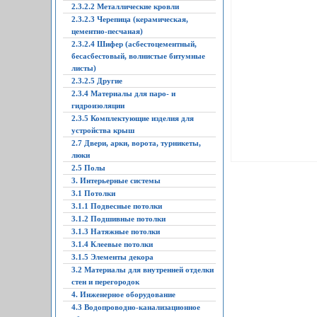
2.3.2.2 Металлические кровли
2.3.2.3 Черепица (керамическая,
цементно-песчаная)
2.3.2.4 Шифер (асбестоцементный,
бесасбестовый, волнистые битумные
листы)
2.3.2.5 Другие
2.3.4 Материалы для паро- и
гидроизоляции
2.3.5 Комплектующие изделия для
устройства крыш
2.7 Двери, арки, ворота, турникеты,
люки
2.5 Полы
3. Интерьерные системы
3.1 Потолки
3.1.1 Подвесные потолки
3.1.2 Подшивные потолки
3.1.3 Натяжные потолки
3.1.4 Клеевые потолки
3.1.5 Элементы декора
3.2 Материалы для внутренней отделки
стен и перегородок
4. Инженерное оборудование
4.3 Водопроводно-канализационное