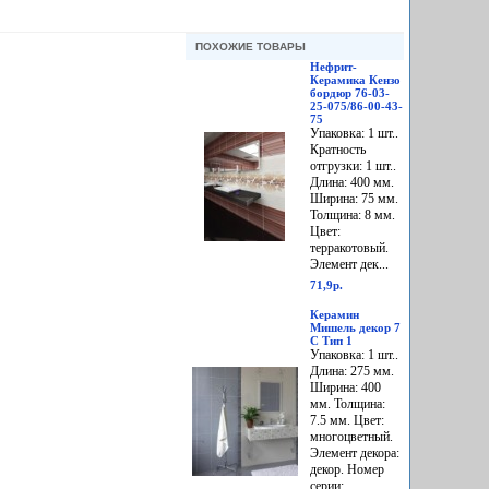
ПОХОЖИЕ ТОВАРЫ
Нефрит-
Керамика Кензо
бордюр 76-03-
25-075/86-00-43-
75
Упаковка: 1 шт..
Кратность
отгрузки: 1 шт..
Длина: 400 мм.
Ширина: 75 мм.
Толщина: 8 мм.
Цвет:
терракотовый.
Элемент дек...
71,9р.
Керамин
Мишель декор 7
С Тип 1
Упаковка: 1 шт..
Длина: 275 мм.
Ширина: 400
мм. Толщина:
7.5 мм. Цвет:
многоцветный.
Элемент декора:
декор. Номер
серии:...