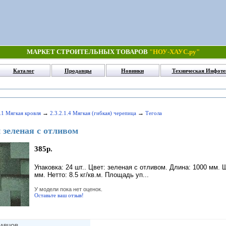
МАРКЕТ СТРОИТЕЛЬНЫХ ТОВАРОВ
"НОУ-ХАУС.ру"
Каталог
Продавцы
Новинки
Техническая Инфоте
→
→
2.1 Мягкая кровля
2.3.2.1.4 Мягкая (гибкая) черепица
Тегола
 зеленая с отливом
385р.
Упаковка: 24 шт.. Цвет: зеленая с отливом. Длина: 1000 мм. 
мм. Нетто: 8.5 кг/кв.м. Площадь уп...
У модели пока нет оценок.
Оставьте ваш отзыв!
ДАВЦОВ