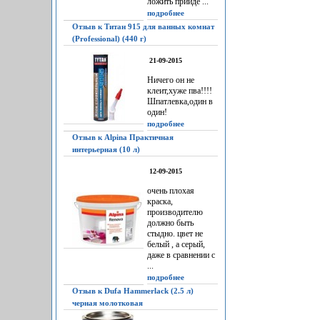
ложить прийдё ...
подробнее
Отзыв к Титан 915 для ванных комнат
(Professional) (440 г)
21-09-2015
Ничего он не
клеит,хуже пва!!!!
Шпатлевка,один в
один!
подробнее
Отзыв к Alpina Практичная
интерьерная (10 л)
12-09-2015
очень плохая
краска,
производителю
должно быть
стыдно. цвет не
белый , а серый,
даже в сравнении с
...
подробнее
Отзыв к Dufa Hammerlack (2.5 л)
черная молотковая