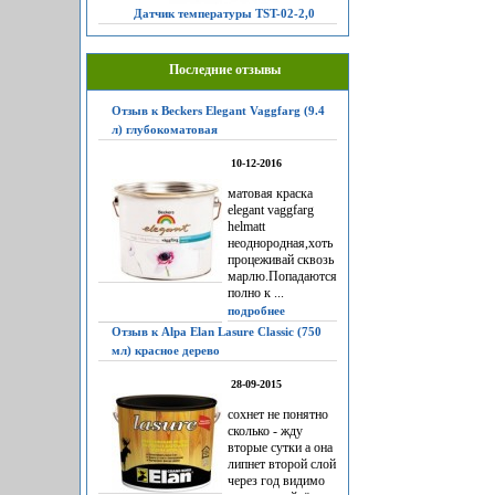
Датчик температуры TST-02-2,0
Последние отзывы
Отзыв к Beckers Elegant Vaggfarg (9.4
л) глубокоматовая
10-12-2016
матовая краска
elegant vaggfarg
helmatt
неоднородная,хоть
процеживай сквозь
марлю.Попадаются
полно к ...
подробнее
Отзыв к Alpa Elan Lasure Classic (750
мл) красное дерево
28-09-2015
сохнет не понятно
сколько - жду
вторые сутки а она
липнет второй слой
через год видимо