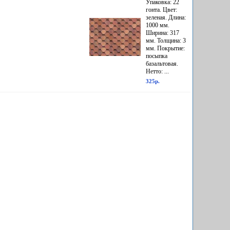
Упаковка: 22
гонта. Цвет:
зеленая. Длина:
1000 мм.
Ширина: 317
мм. Толщина: 3
мм. Покрытие:
посыпка
базальтовая.
Нетто: ...
325р.