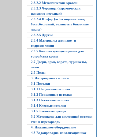
2.3.2.2 Металлические кровли
2.3.2.3 Черепица (керамическая,
цементно-песчаная)
2.3.2.4 Шифер (асбестоцементный,
бесасбестовый, волнистые битумные
листы)
2.3.2.5 Другие
2.3.4 Материалы для паро- и
гидроизоляции
2.3.5 Комплектующие изделия для
устройства крыш
2.7 Двери, арки, ворота, турникеты,
люки
2.5 Полы
3. Интерьерные системы
3.1 Потолки
3.1.1 Подвесные потолки
3.1.2 Подшивные потолки
3.1.3 Натяжные потолки
3.1.4 Клеевые потолки
3.1.5 Элементы декора
3.2 Материалы для внутренней отделки
стен и перегородок
4. Инженерное оборудование
4.3 Водопроводно-канализационное