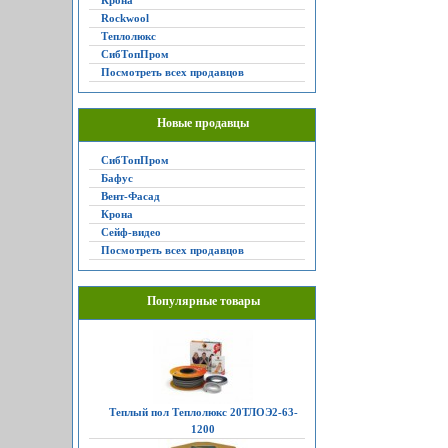
Крона
Rockwool
Теплолюкс
СибТопПром
Посмотреть всех продавцов
Новые продавцы
СибТопПром
Бафус
Вент-Фасад
Крона
Сейф-видео
Посмотреть всех продавцов
Популярные товары
Теплый пол Теплолюкс 20ТЛОЭ2-63-
1200