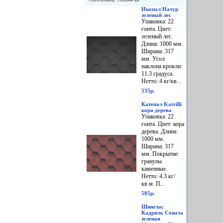
Икопал Натур
зеленый лес
Упаковка: 22
гонта. Цвет:
зеленый лес.
Длина: 1000 мм.
Ширина: 317
мм. Угол
наклона кровли:
11.3 градуса.
Нетто: 4 кг/кв...
535р.
Катепал Katrilli
кора дерева
Упаковка: 22
гонта. Цвет: кора
дерева. Длина:
1000 мм.
Ширина: 317
мм. Покрытие:
гранулы
каменные.
Нетто: 4.3 кг/
кв.м. П...
505р.
Шинглас
Кадриль Соната
зеленая