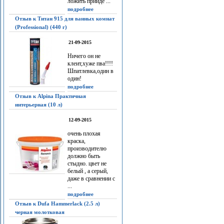
ложить прийдё ...
подробнее
Отзыв к Титан 915 для ванных комнат
(Professional) (440 г)
21-09-2015
Ничего он не
клеит,хуже пва!!!!
Шпатлевка,один в
один!
подробнее
Отзыв к Alpina Практичная
интерьерная (10 л)
12-09-2015
очень плохая
краска,
производителю
должно быть
стыдно. цвет не
белый , а серый,
даже в сравнении с
...
подробнее
Отзыв к Dufa Hammerlack (2.5 л)
черная молотковая