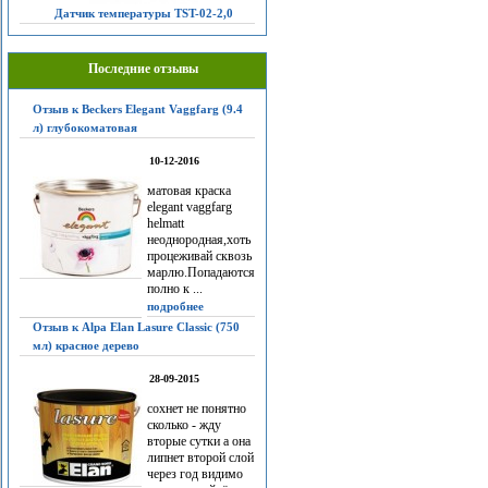
Датчик температуры TST-02-2,0
Последние отзывы
Отзыв к Beckers Elegant Vaggfarg (9.4
л) глубокоматовая
10-12-2016
матовая краска
elegant vaggfarg
helmatt
неоднородная,хоть
процеживай сквозь
марлю.Попадаются
полно к ...
подробнее
Отзыв к Alpa Elan Lasure Classic (750
мл) красное дерево
28-09-2015
сохнет не понятно
сколько - жду
вторые сутки а она
липнет второй слой
через год видимо