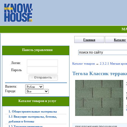
МА
Главная
Каталог
Панель управления
Логин:
→
Каталог товаров
2.3.2.1 Мягкая кров
Пароль
Тегола Классик террак
Валюта:
Города:
Каталог товаров и услуг
1. Общестроительные материалы
1.1 Вяжущие материалы, бетоны,
добавки в бетоны
1.5 Теплоизоляционные,
ПРЕДЛОЖЕНИЯ ПРОДАВЦОВ